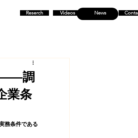
Reserch
Videos
News
Conta
MENU
――調
企業条
る実務条件である