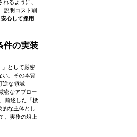
代表されるように、
、説明コスト削
、安心して採用
過条件の実装
ALS）」として厳密
らない。その本質
不可逆な領域
この厳密なアプロー
、前述した「標
抽象的な主体とし
て、実務の俎上