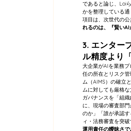
であると論じ、Loi
かを整理している通
項目は、次世代の公
れるのは、『賢いA
3. エンタ
ル精度より
大企業がAIを業務
任の所在とリスク管理
ム（AIMS）の確立と
ムに対しても厳格な文書
ガバナンスを「組織
に、現場の審査部門
のか」「誰が承認す
ィ・法務審査を突破
運用責任の曖昧さで