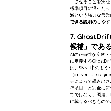
上させることを実証してい
標準項目に沿ったR
減という強力な営業
できる説明のしやす
7. Ghos
候補」であ
AIの正当性が変容・移送さ
に定義するGhost
は、$B < J$ 
（irreversib
チによって導き出さ
準項目」と完全に符合
てではなく、調達、
に載せるべきもので