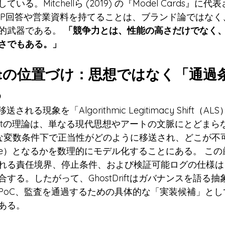
る。Mitchellら (2019) の『Model Cards』に
FP回答や営業資料を持てることは、ブランド論ではなく
的武器である。 
「競争力とは、性能の高さだけでなく
さでもある。」
tDriftの位置づけ：思想ではなく「通
る
れる現象を「Algorithmic Legitimacy Shift（
Driftの理論は、単なる現代思想やアートの文脈にとどま
のような変数条件下で正当性がどのように移送され、どこが
le regime）となるかを数理的にモデル化することにある。 
れる責任境界、停止条件、および検証可能ログの仕様は
する。したがって、GhostDriftはガバナンスを語る
PoC、監査を通過するための具体的な「実装候補」とし
ある。