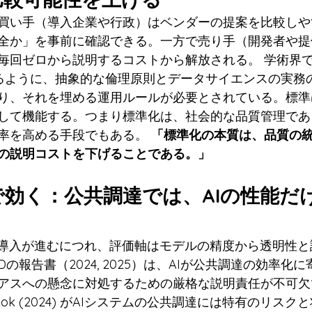
買い手（導入企業や行政）はベンダーの提案を比較しや
全か」を事前に確認できる。一方で売り手（開発者や提
回ゼロから説明するコストから解放される。 学術界でも、G
指摘するように、抽象的な倫理原則とデータサイエンスの実
り、それを埋める運用ルールが必要とされている。標準
して機能する。つまり標準化は、社会的な品質管理であ
率を高める手段でもある。 
「標準化の本質は、品質の
の説明コストを下げることである。」
達で効く：公共調達では、AIの性能だ
I導入が進むにつれ、評価軸はモデルの精度から透明性
Dの報告書（2024, 2025）は、AIが公共調達の効率化
アスへの懸念に対処するための厳格な説明責任が不可欠
kok (2024) がAIシステムの公共調達には特有のリス