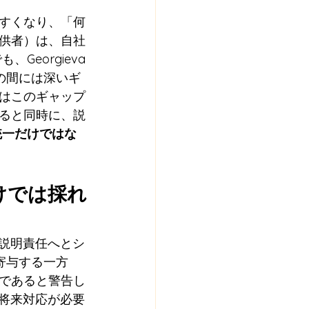
すくなり、「何
供者）は、自社
eorgieva
務の間には深いギ
はこのギャップ
ると同時に、説
統一だけではな
けでは採れ
と説明責任へとシ
に寄与する一方
であると警告し
クと将来対応が必要