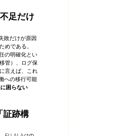
度不足だけ
な失敗だけが原因
ためである。 
責任の明確化とい
移管）、ログ保
に言えば、これ
働への移行可能
後に困らない
「証跡構
AI Actの