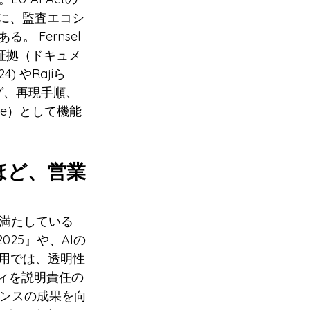
うに、監査エコシ
。 Fernsel
張、証拠（ドキュメ
やRajiら 
グ、再現手順、
ure）として機能
ほど、営業
満たしている
25』や、AIの
利用では、透明性
リティを説明責任の
バナンスの成果を向