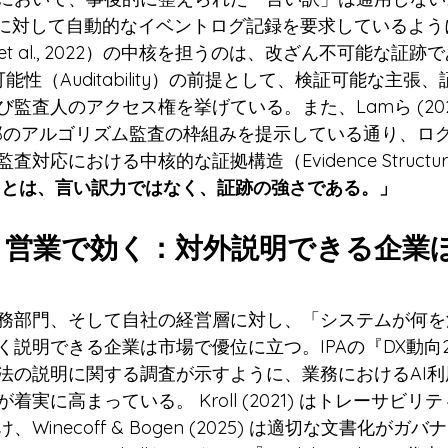
AIに対して自動的なイベントログ記録を要求しているよ
 et al., 2022）の中核を担うのは、改ざん不可能な証跡である
監査可能性（Auditability）の前提として、検証可能な主
査人のアクセス権を挙げている。また、Lamら (2024) 
・内部のアルゴリズム監査の枠組みを提示している通り、ロ
対応における中核的な証拠構造（Evidence Struct
力とは、言い訳力ではなく、証跡の強さである。」
明と営業で効く：対外説明できる企業
務部門、そして自社の経営層に対し、「システムが何を
説明できる企業は市場で優位に立つ。IPAの『DX動向20
法の説明に関する調査が示すように、業務におけるAI
実に高まっている。 Kroll (2021) はトレーサビ
Winecoff & Bogen (2025) は適切な文書化がガ