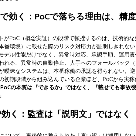
通過率で効く：PoCで落ちる理由は、精
クトがPoC（概念実証）の段階で頓挫するのは、技術的
本番環境）に載せた際のリスク対応力が証明しきれない
はモデル性能だけでなく、異常時対応、承認手順、運用
われる。異常時の自動停止、人手へのフォールバック（
が曖昧なシステムは、本番稼働の承認を得られない。逆
の初期段階から組み込んでいる企業ほど、PoCから実稼
「PoCの本質は『できるか』ではなく、『載せても事故
」
応で効く：監査は「説明文」ではなく
おいて、事後的に整えられた「言い訳」は通用しない。EU 