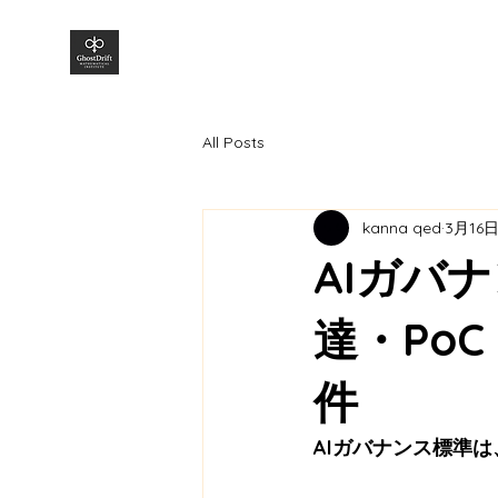
株式会社GhostDrift数理研究所
All Posts
kanna qed
3月16
AIガバ
達・Po
件
AIガバナンス標準