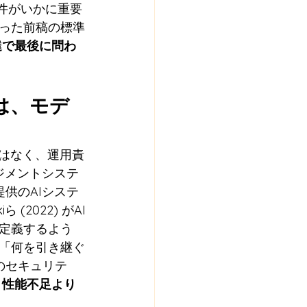
要件がいかに重要
った前稿の標準
達で最後に問わ
は、モデ
ではなく、運用責
ネジメントシステ
者提供のAIシステ
2022) がAI
定義するよう
「何を引き継ぐ
のセキュリテ
、性能不足より