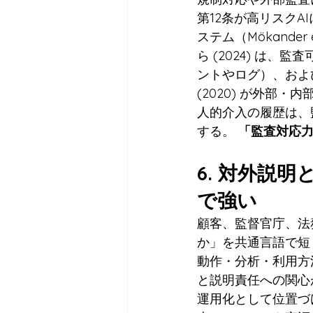
第12条が高リスク
ステム（Mökander
ら (2024) は、
ントやログ）、および監
(2020) が外部
人的介入の履歴は、監査
する。 
「監査対応
6. 対外説
で強い
顧客、監督官庁、法
か」を共通言語で短く
動作・分析・利用方
と説明責任への関心が着
運用化として位置づけ、