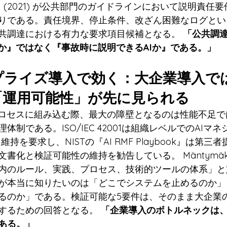
ら (2021) が公共部門のガイドラインにおいて説明責任
りである。責任境界、停止条件、改ざん困難なログとい
共調達における有力な要求項目候補となる。 
「公共調
Iか』ではなく『事故時に説明できるAIか』である。」
ープライズ導入で効く：大企業導入で
「運用可能性」が先に見られる
プロセスに組み込む際、最大の障壁となるのは性能不足
体制である。ISO/IEC 42001は組織レベルでのAIマ
維持を要求し、NISTの『AI RMF Playbook』は第三
化と検証可能性の維持を勧告している。 Mäntymäkiら (
内のルール、実践、プロセス、技術的ツールの体系」と
が本当に知りたいのは「どこでシステムを止めるのか」
るのか」である。検証可能な5要件は、そのまま大企業
するための回答となる。 
「企業導入のボトルネックは
ある。」