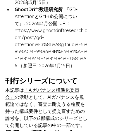
2026年3月15日）
GhostDrift数理研究所
. 『GD-
AttentionとGitHub公開につい
て』. 2026年3月公開. URL: 
https://www.ghostdriftresearch.c
om/post/gd-
attention%E3%81%A8github%E5%
85%AC%E9%96%8B%E3%81%AB%
E3%81%A4%E3%81%84%E3%81%A
6 （参照日: 2026年3月15日）
刊行シリーズについて
本記事は
「AIガバナンス標準化委員
会」
の活動として、AIガバナンスを規
範論ではなく、審査に耐えうる粒度を
持った構成要件として捉え直すための
論考を、以下の2部構成のシリーズとし
て公開している記事の中の一部です。