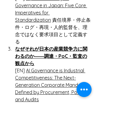
Governance in Japan: Five Core 
Imperatives for 
Standardization
 責任境界・停止条
件・ログ・再現・人的監督を、理
念ではなく要求項目として定義す
る
なぜそれが日本の産業競争力に関
わるのか――調達・PoC・監査の
観点から
[EN] 
AI Governance is Industrial 
Competitiveness: The Next-
Generation Corporate Mandate 
Defined by Procurement, PoCs, 
and Audits
日本発AI標準化に向けた実装候補
――責任境界・停止条件・証跡を
持つ構成とは何か
[EN] 
Implementation Candidates 