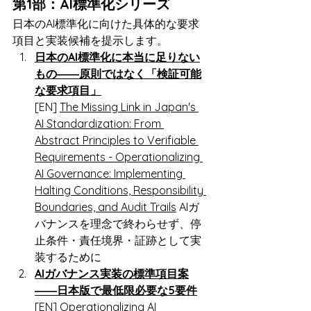
第1部：AI標準化シリーズ
日本のAI標準化に向けた具体的な要求
項目と実装候補を提示します。
日本のAI標準化に本当に足りない
もの――原則ではなく「検証可能
な要求項目」
[EN] 
The Missing Link in Japan's 
AI Standardization: From 
Abstract Principles to Verifiable 
Requirements - Operationalizing 
AI Governance: Implementing 
Halting Conditions, Responsibility 
Boundaries, and Audit Trails
 AIガ
バナンスを理念で終わらせず、停
止条件・責任境界・証跡として実
装するために
AIガバナンス実装の標準項目案
――日本版で最低限必要な5要件
[EN] 
Operationalizing AI 