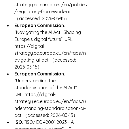
strategy.ec.europa.eu/en/policies
/regulatory-framework-ai 
（accessed: 2026-03-15）
European Commission
. 
“Navigating the AI Act | Shaping 
Europe’s digital future”. URL: 
https://digital-
strategy.ec.europa.eu/en/faqs/n
avigating-ai-act （accessed: 
2026-03-15）
European Commission
. 
“Understanding the 
standardisation of the AI Act”. 
URL: https://digital-
strategy.ec.europa.eu/en/faqs/u
nderstanding-standardisation-ai-
act （accessed: 2026-03-15）
ISO
. “ISO/IEC 42001:2023 - AI 
management systems”. URL: 