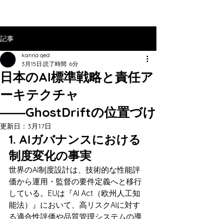
記事
kanna qed
3月15日
読了時間: 6分
日本のAI標準戦略と責任ア
ーキテクチャ
――GhostDriftの位置づけ
更新日：
3月17日
1. AIガバナンスにおける
制度変化の事実
世界のAI制度設計は、技術的な性能評
価から運用・監督の要件定義へと移行
している。EUは『AI Act（欧州人工知
能法）』において、高リスクAIに対す
る適合性評価や品質管理システムの導