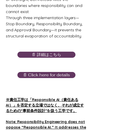
boundaries where responsibility can and
cannot exist.
Through three implementation layers—
Stop Boundary, Responsibility Boundary,
and Approval Boundary—it prevents the
structural evaporation of accountability.
📄 詳細はこちら
📄 Click here for details
※責任工学は「Responsible AI（責任ある
AI）」を否定する立場ではなく、それが成立す
るための“事前条件設計”を扱う工学です。
Note: Responsibility Engineering does not
oppose “Responsible AI.” It addresses the