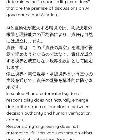
determines the "responsibility conditions"
that are the premise of discussions on AI
governance and AI safety.
AIと自動化が拡大する環境では、意思決定の
権限と理解能力の不均衡により、責任は自然
には成立しません。
責任工学は、この「責任の真空」を運用や善
意で埋めようとするのではなく、責任が成立
する境界と成立しない境界を設計として固定
します。
停止境界・責任境界・承認境界という三つの
実装を通じて、責任の蒸発を構造的に防ぐ体
系です。
In scaled AI and automated systems,
responsibility does not naturally emerge
due to the structural imbalance between
decision authority and human verification
capacity.
Responsibility Engineering does not
attempt to “fill” this vacuum through effort
or oversight, but instead fixes the