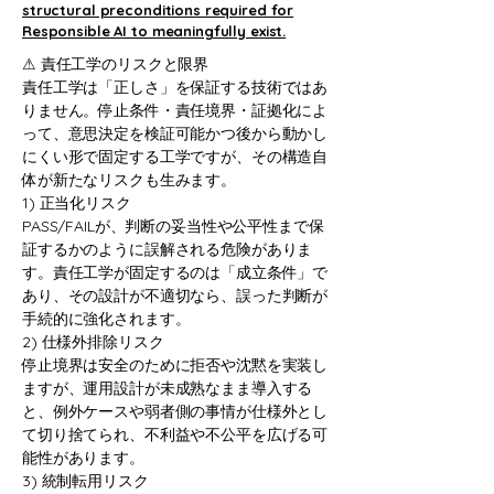
structural preconditions required for
Responsible AI to meaningfully exist.
⚠︎ 責任工学のリスクと限界
責任工学は「正しさ」を保証する技術ではあ
りません。停止条件・責任境界・証拠化によ
って、意思決定を検証可能かつ後から動かし
にくい形で固定する工学ですが、その構造自
体が新たなリスクも生みます。
1) 正当化リスク
PASS/FAILが、判断の妥当性や公平性まで保
証するかのように誤解される危険がありま
す。責任工学が固定するのは「成立条件」で
あり、その設計が不適切なら、誤った判断が
手続的に強化されます。
2) 仕様外排除リスク
停止境界は安全のために拒否や沈黙を実装し
ますが、運用設計が未成熟なまま導入する
と、例外ケースや弱者側の事情が仕様外とし
て切り捨てられ、不利益や不公平を広げる可
能性があります。
3) 統制転用リスク