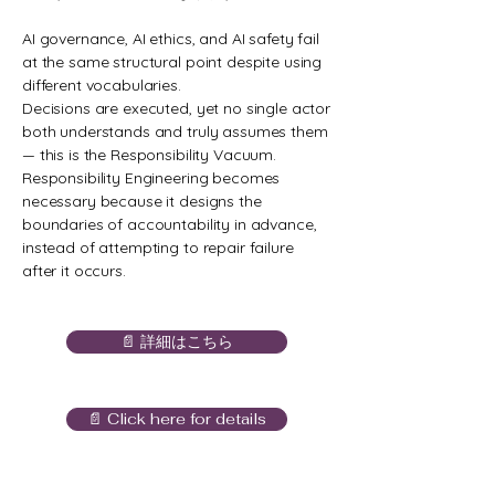
AI governance, AI ethics, and AI safety fail
at the same structural point despite using
different vocabularies.
Decisions are executed, yet no single actor
both understands and truly assumes them
— this is the Responsibility Vacuum.
Responsibility Engineering becomes
necessary because it designs the
boundaries of accountability in advance,
instead of attempting to repair failure
after it occurs.
📄 詳細はこちら
📄 Click here for details