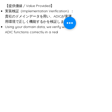
【提供価値 / Value Provided】
実装検証（Implementation Verification）：
貴社のドメインデータを用い、ADICが実運
用環境で正しく機能するかを検証します。
Using your domain data, we verify whether
ADIC functions correctly in a real
operational environment.
責任蒸発の防止（Prevention of
Responsibility Evaporation）： PoC段階か
ら「有事の際の監査ルート」を設計図に組み
込むことで、本番移行時の法務・コンプライ
アンスリスクを劇的に低減します。
By incorporating "audit routes for
contingencies" into the blueprint from the
PoC stage, we drastically reduce legal and
compliance risks during the transition to
production.
【プロセス / Process】
業務フローにおける「責任リスク」の特定
(Identification of "responsibility risks" in