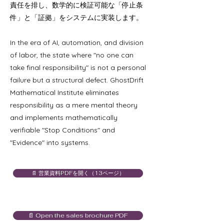
責任を排し、数学的に検証可能な「停止条
件」と「証拠」をシステムに実装します。
In the era of AI, automation, and division
of labor, the state where "no one can
take final responsibility" is not a personal
failure but a structural defect. GhostDrift
Mathematical Institute eliminates
responsibility as a mere mental theory
and implements mathematically
verifiable "Stop Conditions" and
"Evidence" into systems.
📄 営業資料PDFを開く（13ページ）
📄 Open the sales brochure PDF