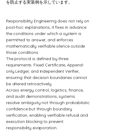
を防止する実装例を示しています。
Responsibility Engineering does not rely on
post-hoc explanations; it fixes in advance
the conditions under which a system is
permitted to answer, and enforces
mathematically verifiable silence outside
those conditions.
The protocol is defined by three
requirements: Fixed Certificate, Append-
only Ledger, and Independent Verifier,
ensuring that decision boundaries cannot
be altered retroactively.
Across energy control, logistics, finance,
and audit demonstrations, systems
resolve ambiguity not through probabilistic
confidence but through boundary
verification, enabling verifiable refusal and
execution blocking to prevent
responsibility evaporation.