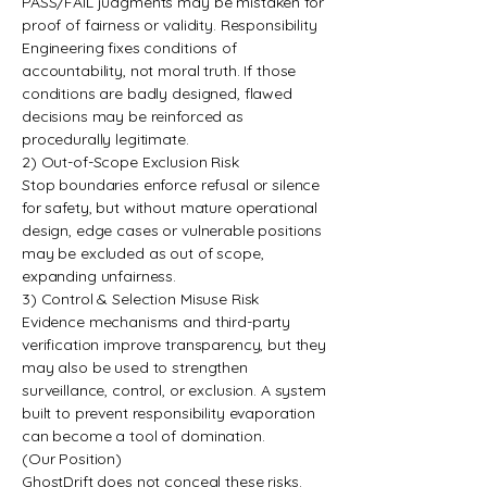
PASS/FAIL judgments may be mistaken for
proof of fairness or validity. Responsibility
Engineering fixes conditions of
accountability, not moral truth. If those
conditions are badly designed, flawed
decisions may be reinforced as
procedurally legitimate.
2) Out-of-Scope Exclusion Risk
Stop boundaries enforce refusal or silence
for safety, but without mature operational
design, edge cases or vulnerable positions
may be excluded as out of scope,
expanding unfairness.
3) Control & Selection Misuse Risk
Evidence mechanisms and third-party
verification improve transparency, but they
may also be used to strengthen
surveillance, control, or exclusion. A system
built to prevent responsibility evaporation
can become a tool of domination.
(Our Position)
GhostDrift does not conceal these risks.