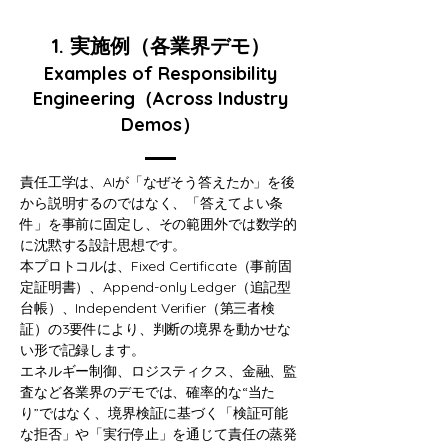
1. 実施例（各業界デモ）
Examples of Responsibility
Engineering（Across Industry
Demos）
責任工学は、AIが「なぜそう答えたか」を後
から説明するのではなく、「答えてよい条
件」を事前に固定し、その範囲外では数学的
に沈黙する設計思想です。
本プロトコルは、Fixed Certificate（事前固
定証明書）、Append-only Ledger（追記型
台帳）、Independent Verifier（第三者検
証）の3要件により、判断の境界を動かせな
い形で記録します。
エネルギー制御、ロジスティクス、金融、監
査など各業界のデモでは、確率的な“当た
り”ではなく、境界検証に基づく「検証可能
な拒否」や「実行停止」を通じて責任の蒸発