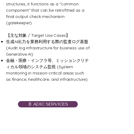
structures, it functions as a "common
component" that can be retrofitted as a
final output check mechanism
(gatekeeper).
【主な対象 / Target Use Cases】
生成AI出力を業務利用する際の監査ログ基盤
(Audit log infrastructure for business use of
Generative AI)
金融・医療・インフラ等、ミッションクリテ
ィカル領域のシステム監視 (System
monitoring in mission-critical areas such
as finance, healthcare, and infrastructure)
📄 ADIC SERVICES