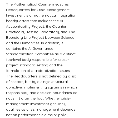
The Mathematical Countermeasures
Headquarters for Crisis-Management
Investment is a mathematical integration
headquarters that includes the AI
Accountability Project, the Quantum
Practicality Testing Laboratory, and The
Boundary Line Project between Science
and the Humanities. In addition, it
contains the AI Governance
Standardization Committee as a distinct
top-level body responsible for cross-
project standard-setting and the
formulation of standardization issues.
The Headquarters is not defined by a list
of sectors, but by a single structural
objective: implementing systems in which
responsibility and decision boundaries do
not shift after the fact. Whether crisis-
management investment genuinely
qualifies as crisis management depends
not on performance claims or policy