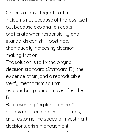
Organizations stagnate after
incidents not because of the loss itself,
but because explanation costs
proliferate when responsibility and
standards can shift post hoc,
dramatically increasing decision-
making friction.
The solution is to fix the original
decision standard (Standard ID), the
evidence chain, and a reproducible
Verify mechanism so that
responsibility cannot move after the
fact.
By preventing “explanation hell,”
narrowing audit and legal disputes,
and restoring the speed of investment
decisions, crisis management