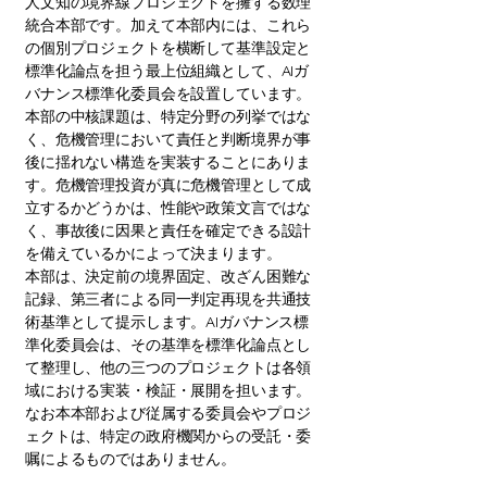
人文知の境界線プロジェクトを擁する数理
統合本部です。加えて本部内には、これら
の個別プロジェクトを横断して基準設定と
標準化論点を担う最上位組織として、AIガ
バナンス標準化委員会を設置しています。
本部の中核課題は、特定分野の列挙ではな
く、危機管理において責任と判断境界が事
後に揺れない構造を実装することにありま
す。危機管理投資が真に危機管理として成
立するかどうかは、性能や政策文言ではな
く、事故後に因果と責任を確定できる設計
を備えているかによって決まります。
本部は、決定前の境界固定、改ざん困難な
記録、第三者による同一判定再現を共通技
術基準として提示します。AIガバナンス標
準化委員会は、その基準を標準化論点とし
て整理し、他の三つのプロジェクトは各領
域における実装・検証・展開を担います。
なお本本部および従属する委員会やプロジ
ェクトは、特定の政府機関からの受託・委
嘱によるものではありません。