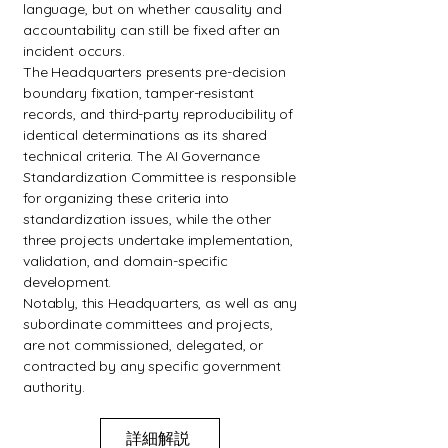
language, but on whether causality and
accountability can still be fixed after an
incident occurs.
The Headquarters presents pre-decision
boundary fixation, tamper-resistant
records, and third-party reproducibility of
identical determinations as its shared
technical criteria. The AI Governance
Standardization Committee is responsible
for organizing these criteria into
standardization issues, while the other
three projects undertake implementation,
validation, and domain-specific
development.
Notably, this Headquarters, as well as any
subordinate committees and projects,
are not commissioned, delegated, or
contracted by any specific government
authority.
詳細解説