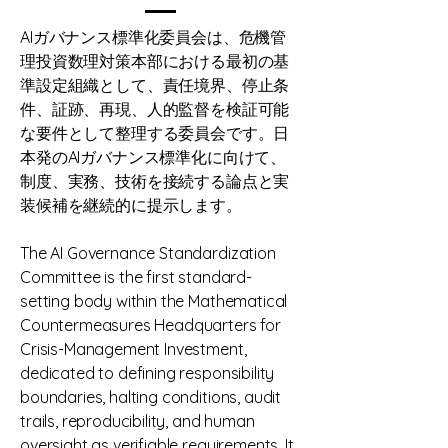
AIガバナンス標準化委員会は、危機管
理投資数理対策本部における最初の基
準設定組織として、責任境界、停止条
件、証跡、再現、人的監督を検証可能
な要件として整理する委員会です。日
本発のAIガバナンス標準化に向けて、
制度、実務、技術を接続する論点と実
装候補を継続的に提示します。
The AI Governance Standardization
Committee is the first standard-
setting body within the Mathematical
Countermeasures Headquarters for
Crisis-Management Investment,
dedicated to defining responsibility
boundaries, halting conditions, audit
trails, reproducibility, and human
oversight as verifiable requirements. It