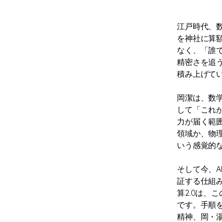
江戸時代、
を神社に算
なく、「誰
精密さを追
積み上げて
岡潔は、数
して「これ
力が届く範
領域か、物
いう感覚的
そして今、
証する仕組み
算2.0は
です。手順
精神、岡・