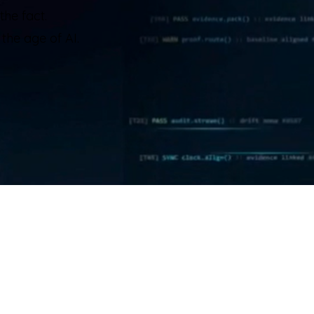
the fact.
the age of AI.