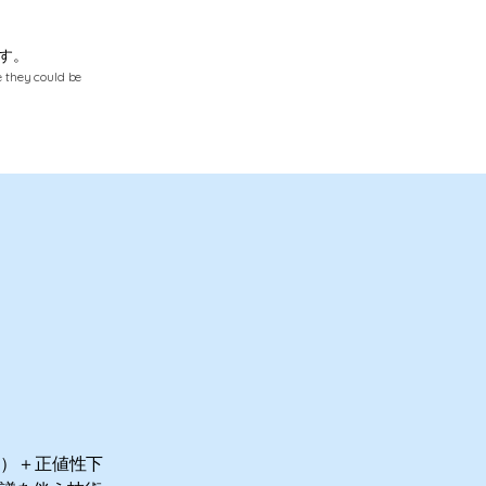
す。
 they could be
定）＋正値性下