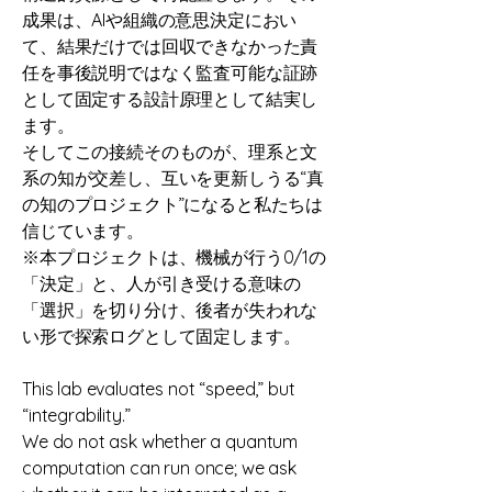
成果は、AIや組織の意思決定におい
て、結果だけでは回収できなかった責
任を事後説明ではなく監査可能な証跡
として固定する設計原理として結実し
ます。
そしてこの接続そのものが、理系と文
系の知が交差し、互いを更新しうる“真
の知のプロジェクト”になると私たちは
信じています。
※本プロジェクトは、機械が行う0/1の
「決定」と、人が引き受ける意味の
「選択」を切り分け、後者が失われな
い形で探索ログとして固定します。
This lab evaluates not “speed,” but
“integrability.”
We do not ask whether a quantum
computation can run once; we ask