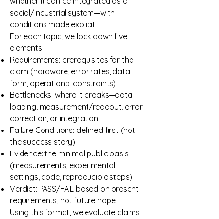
whether it can be integrated as a
social/industrial system—with
conditions made explicit.
For each topic, we lock down five
elements:
Requirements: prerequisites for the
claim (hardware, error rates, data
form, operational constraints)
Bottlenecks: where it breaks—data
loading, measurement/readout, error
correction, or integration
Failure Conditions: defined first (not
the success story)
Evidence: the minimal public basis
(measurements, experimental
settings, code, reproducible steps)
Verdict: PASS/FAIL based on present
requirements, not future hope
Using this format, we evaluate claims