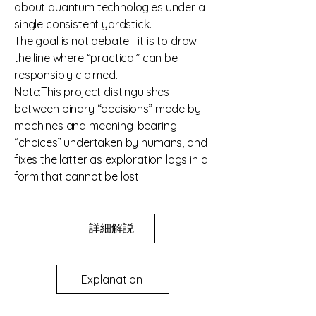
about quantum technologies under a
single consistent yardstick.
The goal is not debate—it is to draw
the line where “practical” can be
responsibly claimed.
​Note:This project distinguishes
between binary “decisions” made by
machines and meaning-bearing
“choices” undertaken by humans, and
fixes the latter as exploration logs in a
form that cannot be lost.
詳細解説
Explanation