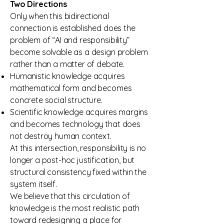
Two Directions
Only when this bidirectional
connection is established does the
problem of “AI and responsibility”
become solvable as a design problem
rather than a matter of debate.
Humanistic knowledge acquires
mathematical form and becomes
concrete social structure.
Scientific knowledge acquires margins
and becomes technology that does
not destroy human context.
At this intersection, responsibility is no
longer a post-hoc justification, but
structural consistency fixed within the
system itself.
We believe that this circulation of
knowledge is the most realistic path
toward redesigning a place for