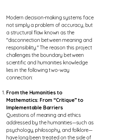
Modern decision-making systems face
not simply a problem of accuracy, but
a structural flaw known as the
"disconnection between meaning and
responsibility." The reason this project
challenges the boundary between
scientific and humanities knowledge
lies in the following two-way
connection:
From the Humanities to
Mathematics: From “Critique” to
Implementable Barriers
Questions of meaning and ethics
addressed by the humanities—such as
psychology, philosophy, and folklore—
have long been treated on the side of