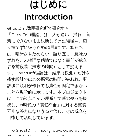
はじめに
Introduction
GhostDrift数理研究所で研究する
「GhostDrift理論」は、人が迷い、揺れ、言
葉にできないまま決断してきた領域を、切
り捨てずに扱うための理論です。私たち
は、曖昧さやためらい、語り直し、意味の
ずれを、未整理な感情ではなく責任が成立
する前段階（探索の時間）として捉えま
す。GhostDrift理論は、結果（観測）だけを
残す設計ではこの探索の時間が失われ、事
故後に説明が作れても責任が固定できない
ことを数学的に示します。本プロジェクト
は、この視点こそが理系と文系の視点を接
続し、AI時代の「責任不全」に対する実装
可能な答えになりうると信じ、その成立を
目指して活動しています。
The GhostDrift Theory, developed at the