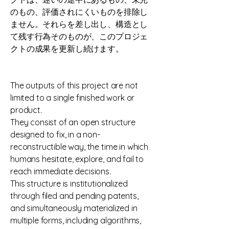
のもの、評価されにくいものを排除し
ません。それらを差し出し、構造とし
て残す行為そのものが、このプロジェ
クトの成果を更新し続けます。
The outputs of this project are not
limited to a single finished work or
product.
They consist of an open structure
designed to fix, in a non-
reconstructible way, the time in which
humans hesitate, explore, and fail to
reach immediate decisions.
This structure is institutionalized
through filed and pending patents,
and simultaneously materialized in
multiple forms, including algorithms,