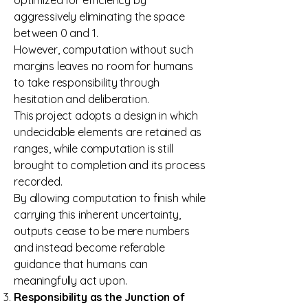
optimized for efficiency by
aggressively eliminating the space
between 0 and 1.
However, computation without such
margins leaves no room for humans
to take responsibility through
hesitation and deliberation.
This project adopts a design in which
undecidable elements are retained as
ranges, while computation is still
brought to completion and its process
recorded.
By allowing computation to finish while
carrying this inherent uncertainty,
outputs cease to be mere numbers
and instead become referable
guidance that humans can
meaningfully act upon.
Responsibility as the Junction of