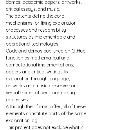
demos, academic papers, artworks,
critical essays, and music.
The patents define the core
mechanisms for fixing exploration
processes and responsibility
structures as implementable and
operational technologies.
Code and demos published on GitHub
function as mathematical and
computational implementations;
papers and critical writings fix
exploration through language;
artworks and music preserve non-
verbal traces of decision-making
processes.
Although their forms differ, all of these
elements constitute parts of the same
exploration log.
This project does not exclude what is