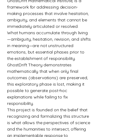
GhostDrift Mathematical Institute, is a
framework for addressing decision-
making processes that involve hesitation,
ambiguity, and elements that cannot be
immediately articulated or resolved.
What humans accumulate through living
—ambiguity, hesitation, revision, and shifts
in meaning—are not unstructured
emotions, but essential phases prior to
the establishment of responsibility.
GhostDrift Theory demonstrates
mathematically that when only final
outcomes (observations) are preserved,
this exploratory phase is lost, making it
possible to generate post-hoc
explanations while failing to fix
responsibility.
This project is founded on the belief that
recognizing and formalizing this structure
is what allows the perspectives of science
and the humanities to intersect, offering
an implementable response to