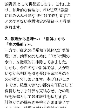
的資源 として再配置します。これによ
り、抽象的な倫理は、AIや組織の設計
に組み込み可能な 後付けで作り直すこ
とのできない意思決定の証跡 へと昇華
されます。
2、数理から意味へ： 「計算」から
「生の指針」へ
一方で、従来の理系知（純粋な計算論
理）は、効率化のために「0と1の間の
余白」を徹底的に排除してきました。
しかし、余白のない計算では、人が迷
いながら判断を引き受ける余地そのも
のが消えてしまいます。本プロジェク
トでは、確定できない部分を“幅”として
保持したまま計算を完結させ、その過
程を記録として残す設計を採ります。
計算がこの揺らぎを抱えたまま完了す