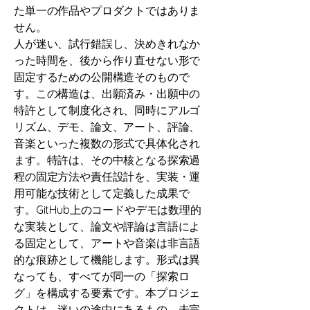
た単一の作品やプロダクトではありま
せん。
人が迷い、試行錯誤し、決めきれなか
った時間を、後から作り直せない形で
固定するための公開構造そのもので
す。この構造は、出願済み・出願中の
特許として制度化され、同時にアルゴ
リズム、デモ、論文、アート、評論、
音楽といった複数の形式で具体化され
ます。特許は、その中核となる探索過
程の固定方法や責任設計を、実装・運
用可能な技術として定義した成果で
す。GitHub上のコードやデモは数理的
な実装として、論文や評論は言語によ
る固定として、アートや音楽は非言語
的な痕跡として機能します。形式は異
なっても、すべてが同一の「探索ロ
グ」を構成する要素です。本プロジェ
クトは、迷いの途中にあるもの、未完