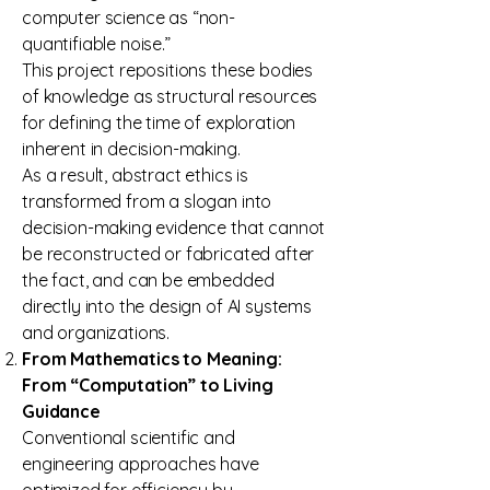
computer science as “non-
quantifiable noise.”
This project repositions these bodies
of knowledge as structural resources
for defining the time of exploration
inherent in decision-making.
As a result, abstract ethics is
transformed from a slogan into
decision-making evidence that cannot
be reconstructed or fabricated after
the fact, and can be embedded
directly into the design of AI systems
and organizations.
From Mathematics to Meaning:
From “Computation” to Living
Guidance
Conventional scientific and
engineering approaches have