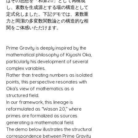
はその思想を「和算2.0」として再構成
し、素数を生成源とする場の構造として
定式化しました。下記デモでは、素数重
力と岡潔の多変数関数論との構造的な相
関をご体感いただけます。
Prime Gravity is deeply inspired by the
mathematical philosophy of Kiyoshi Oka,
particularly his development of several
complex variables.
Rather than treating numbers as isolated
points, this perspective resonates with
Oka’s view of mathematics as a
structured field.
In our framework, this lineage is
reformulated as “Wasan 2.0,” where
primes are formalized as sources
generating a mathematical field.
The demo below illustrates the structural
correspondence between Prime Gravity