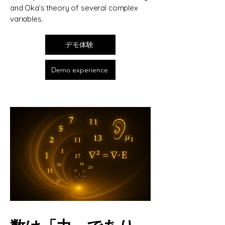
and Oka’s theory of several complex
variables.
デモ体験
Demo experience