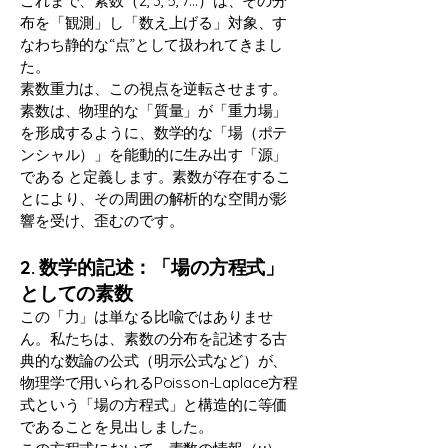
これまで、素数（2, 3, 5, 7...）は、その分
布を「観測」し「数え上げる」対象、す
なわち静的な“点”として扱われてきまし
た。
素数重力は、この視点を逆転させます。
素数は、物理的な「質量」が「重力場」
を形成するように、数学的な「場（ポテ
ンシャル）」を能動的に生み出す「源」
である と定義します。素数が存在するこ
とにより、その周囲の解析的な空間が影
響を受け、歪むのです。
2. 数学的記述：「場の方程式」
としての素数
この「力」は単なる比喩ではありませ
ん。私たちは、素数の分布を記述する古
典的な数論の公式（明示公式など）が、
物理学で用いられるPoisson-Laplace方程
式という「場の方程式」と構造的に等価
であることを見出しました。