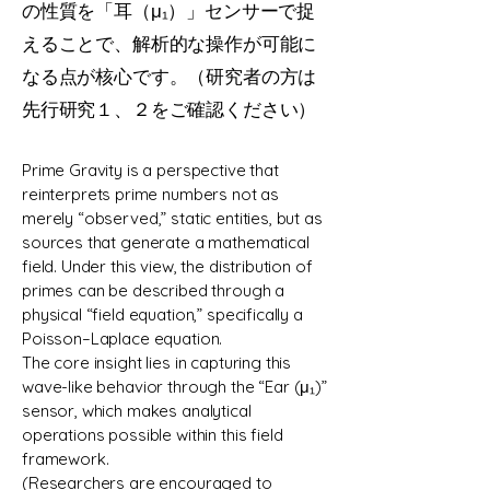
の性質を「耳（μ₁）」センサーで捉
えることで、解析的な操作が可能に
なる点が核心です。（研究者の方は
先行研究１、２をご確認ください）
Prime Gravity is a perspective that
reinterprets prime numbers not as
merely “observed,” static entities, but as
sources that generate a mathematical
field. Under this view, the distribution of
primes can be described through a
physical “field equation,” specifically a
Poisson–Laplace equation.
The core insight lies in capturing this
wave-like behavior through the “Ear (μ₁)”
sensor, which makes analytical
operations possible within this field
framework.
(Researchers are encouraged to