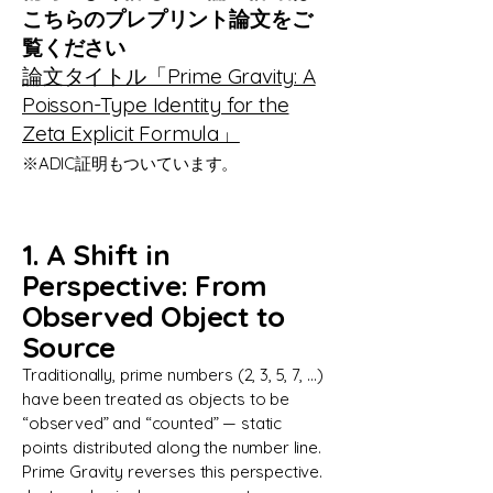
こちらのプレプリント論文をご
覧ください
​論文タイトル「Prime Gravity: A
Poisson-Type Identity for the
Zeta Explicit Formula」​​​​
※ADIC証明もついています。
1. A Shift in
Perspective: From
Observed Object to
Source
Traditionally, prime numbers (2, 3, 5, 7, …)
have been treated as objects to be
“observed” and “counted” — static
points distributed along the number line.
Prime Gravity reverses this perspective.