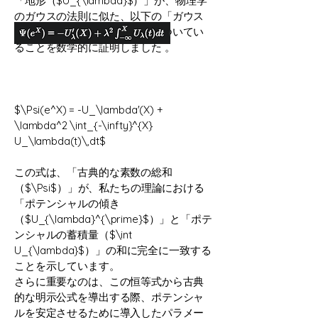
「地形（$U_{\lambda}$）」が、物理学
のガウスの法則に似た、以下の「ガウス
型恒等式」によって厳密に結びついてい
ることを数学的に証明しました 。
$\Psi(e^X) = -U_\lambda'(X) +
\lambda^2 \int_{-\infty}^{X}
U_\lambda(t)\,dt$
この式は、「古典的な素数の総和
（$\Psi$）」が、私たちの理論における
「ポテンシャルの傾き
（$U_{\lambda}^{\prime}$）」と「ポテ
ンシャルの蓄積量（$\int
U_{\lambda}$）」の和に完全に一致する
ことを示しています。
さらに重要なのは、この恒等式から古典
的な明示公式を導出する際、ポテンシャ
ルを安定させるために導入したパラメー