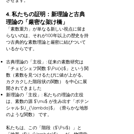
させます。
4. 私たちの証明：新理論と古典
理論の「厳密な架け橋」
「素数重力」が単なる新しい視点に留ま
らないのは、それが100年以上の歴史を持
つ古典的な素数理論と厳密に結びついて
いるからです。
古典理論の「主役」: 従来の素数研究は
「チェビシェフ関数 $\Psi(x)$」という関
数（素数を見つけるたびに値が上がる、
カクカクした階段状の関数） を中心に展
開されてきました
新理論の「主役」: 私たちの理論の主役
は、素数の源 $\mu$ が生み出す「ポテン
シャル $U_{\lambda}$」（滑らかな地形
のような関数） です。
私たちは、この「階段（$\Psi$）」と