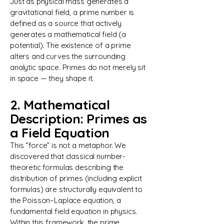
Just as physical mass generates a
gravitational field, a prime number is
defined as a source that actively
generates a mathematical field (a
potential). The existence of a prime
alters and curves the surrounding
analytic space. Primes do not merely sit
in space — they shape it.
2. Mathematical
Description: Primes as
a Field Equation
This “force” is not a metaphor. We
discovered that classical number-
theoretic formulas describing the
distribution of primes (including explicit
formulas) are structurally equivalent to
the Poisson–Laplace equation, a
fundamental field equation in physics.
Within this framework, the prime