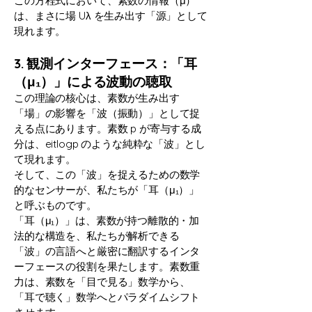
この方程式において、素数の情報（μ）
は、まさに場 Uλ​ を生み出す「源」として
現れます。
3. 観測インターフェース：「耳
（μ₁）」による波動の聴取
この理論の核心は、素数が生み出す
「場」の影響を「波（振動）」として捉
える点にあります。素数 p が寄与する成
分は、eitlogp のような純粋な「波」とし
て現れます。
そして、この「波」を捉えるための数学
的なセンサーが、私たちが「耳（μ₁）」
と呼ぶものです。
「耳（μ₁）」は、素数が持つ離散的・加
法的な構造を、私たちが解析できる
「波」の言語へと厳密に翻訳するインタ
ーフェースの役割を果たします。素数重
力は、素数を「目で見る」数学から、
「耳で聴く」数学へとパラダイムシフト