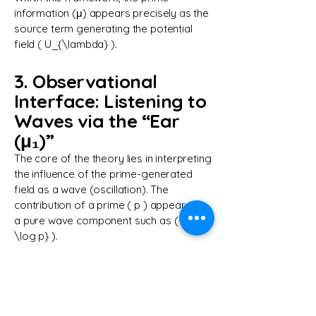
information (μ) appears precisely as the
source term generating the potential
field ( U_{\lambda} ).
3. Observational
Interface: Listening to
Waves via the “Ear
(μ₁)”
The core of the theory lies in interpreting
the influence of the prime-generated
field as a wave (oscillation). The
contribution of a prime ( p ) appears as
a pure wave component such as ( e^{it
\log p} ).
To detect these waves, we introduce a
mathematical sensor we call the “Ear
(μ₁)”.
The Ear (μ₁) functions as a rigorous
interface that translates the discrete,