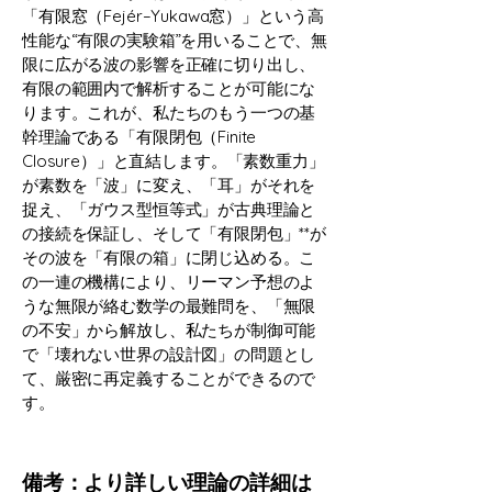
「有限窓（Fejér–Yukawa窓）」という高
性能な“有限の実験箱”を用いることで、無
限に広がる波の影響を正確に切り出し、
有限の範囲内で解析することが可能にな
ります。これが、私たちのもう一つの基
幹理論である「有限閉包（Finite
Closure）」と直結します。「素数重力」
が素数を「波」に変え、「耳」がそれを
捉え、「ガウス型恒等式」が古典理論と
の接続を保証し、そして「有限閉包」**が
その波を「有限の箱」に閉じ込める。こ
の一連の機構により、リーマン予想のよ
うな無限が絡む数学の最難問を、「無限
の不安」から解放し、私たちが制御可能
で「壊れない世界の設計図」の問題とし
て、厳密に再定義することができるので
す。
備考：より詳しい理論の詳細は