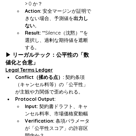
> 0 か？
Action:
 安全マージンが証明で
きない場合、予測値を
出力し
ない
。
Result:
 **Silence（沈黙）**を
選択し、過剰な期待値を遮断
する。
▶ リーガルテック：公平性の「数
値化と合意」
Legal Terms Ledger
Conflict（揉める点）:
 契約条項
（キャンセル料等）の「公平性」
が主観や力関係で歪められる。
Protocol Output:
Input:
 契約書ドラフト、キャ
ンセル料率、市場価格変動幅
Verification:
 条項パラメータ
が「公平性スコア」の許容区
間内か？