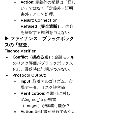
Action:
 定義外の挙動は「怪し
い」ではなく「定義外＝証明
書外」として処理。
Result:
Connection 
Refused（完全遮断）
。内容
を解釈する権利を与えない。
▶ ファイナンス：ブラックボック
スの「監査」
Finance Verifier
Conflict（揉める点）:
 金融モデル
のリスク評価がブラックボックス
化し、暴落時に説明がつかない。
Protocol Output:
Input:
 取引アルゴリズム、市
場データ、リスク許容値
Verification:
 全取引に対し 
$\Sigma_1$ 証明書
（Ledger）が構成可能か？
Action:
 証明書が発行できない