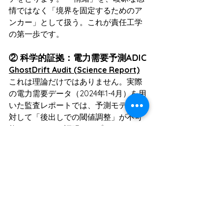
情ではなく「境界を固定するためのア
ンカー」として扱う。これが責任工学
の第一歩です。
② 科学的証拠：電力需要予測ADIC
GhostDrift Audit (Science Report)
これは理論だけではありません。実際
の電力需要データ（2024年1-4月）を用
いた監査レポートでは、予測モデルに
対して「後出しでの閾値調整」が不可
能であることを証明するプロトコル
（Fixed Certificate → Append-only 
Ledger）が実証されています。
③ 最小原理：素数計算OS
Prime Calculation OS
 50,000の整数窓
の中で素数を数えるこのシンプルなOS
は、責任工学の最小デモです。 従来の