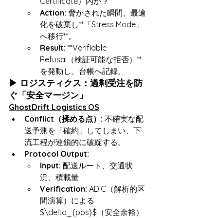
Certificate）内か？
Action:
 脅かされた瞬間、最適
化を破棄し**「Stress Mode」
へ移行**。
Result:
 **Verifiable 
Refusal（検証可能な拒否）**
を発動し、台帳へ記録。
▶ ロジスティクス：過剰受注を防
ぐ「安全マージン」
GhostDrift Logistics OS
Conflict（揉める点）:
 不確実な配
送予測を「確約」してしまい、下
流工程が連鎖的に破綻する。
Protocol Output:
Input:
 配送ルート、交通状
況、積載量
Verification:
 ADIC（解析的区
間演算）による 
$\delta_{pos}$（安全余裕） 