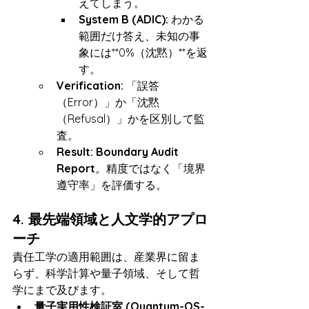
えてしまう。
System B (ADIC):
 わかる
範囲だけ答え、未知の事
象には**0%（沈黙）**を返
す。
Verification:
 「誤答
（Error）」か「沈黙
（Refusal）」かを区別して監
査。
Result:
Boundary Audit 
Report
。精度ではなく「境界
遵守率」を評価する。
4. 最先端領域と人文学的アプロ
ーチ
責任工学の適用範囲は、産業界に留ま
らず、科学計算や量子領域、そして哲
学にまで及びます。
量子実用性検証室 (Quantum-OS-