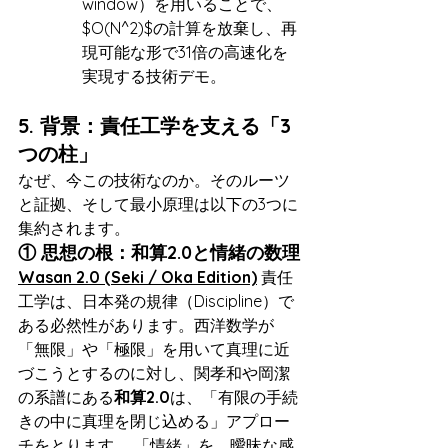
window）を用いることで、
$O(N^2)$の計算を放棄し、再
現可能な形で31倍の高速化を
実現する技術デモ。
5. 背景：責任工学を支える「3
つの柱」
なぜ、今この技術なのか。そのルーツ
と証拠、そして最小原理は以下の3つに
集約されます。
① 思想の根：和算2.0と情緒の数理
Wasan 2.0 (Seki / Oka Edition)
 責任
工学は、日本発の規律（Discipline）で
ある必然性があります。西洋数学が
「無限」や「極限」を用いて真理に近
づこうとするのに対し、関孝和や岡潔
の系譜にある
和算2.0
は、「有限の手続
きの中に真理を閉じ込める」アプロー
チをとります。 「情緒」を、曖昧な感