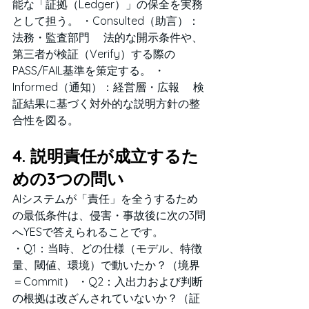
能な「証拠（Ledger）」の保全を実務
として担う。 ・Consulted（助言）：
法務・監査部門 　法的な開示条件や、
第三者が検証（Verify）する際の
PASS/FAIL基準を策定する。 ・
Informed（通知）：経営層・広報 　検
証結果に基づく対外的な説明方針の整
合性を図る。
4. 説明責任が成立するた
めの3つの問い
AIシステムが「責任」を全うするため
の最低条件は、侵害・事故後に次の3問
へYESで答えられることです。
・Q1：当時、どの仕様（モデル、特徴
量、閾値、環境）で動いたか？（境界
＝Commit） ・Q2：入出力および判断
の根拠は改ざんされていないか？（証