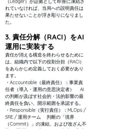
（Ledger）が証拠として即座に凍結さ
れていなければ、当局への説明責任は
果たせないことが浮き彫りになりまし
た。
3. 責任分解（RACI）をAI
運用に実装する
責任が消える構造を終わらせるために
は、組織内で以下の役割分担（RACI）
をあらかじめ定義しておく必要があり
ます。
・Accountable（最終責任）：事業責
任者（導入・運用の意思決定者） 　AI
の判断が及ぼす社会的・法的影響の最
終責任を負い、開示範囲を承認する。 
・Responsible（実行責任）：MLOps / 
SRE / 運用チーム 　判断の「境界
（Commit）」の凍結、および改ざん不