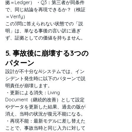
拠＝Ledger） ・Q3：第三者が同条件
で、同じ結論を再現できるか？（検証
＝Verify）
この3問に答えられない状態での「説
明」は、単なる事後の言い訳に過ぎ
ず、証拠としての価値を持ちません。
5. 事故後に崩壊する3つの
パターン
設計が不十分なAIシステムでは、イン
シデント発生時に以下のパターンで説
明責任が崩壊します。
・更新による消失：Living 
Document（継続的改善）として設定
やデータを更新した結果、過去の版が
消え、当時の状況が復元不能になる。 
・再現不能：最新モデルに差し替えた
ことで、事故当時と同じ入力に対して