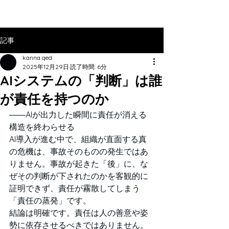
記事
kanna qed
2025年12月29日
読了時間: 6分
AIシステムの「判断」は誰
が責任を持つのか
――AIが出力した瞬間に責任が消える
構造を終わらせる
AI導入が進む中で、組織が直面する真
の危機は、事故そのものの発生ではあ
りません。事故が起きた「後」に、な
ぜその判断が下されたのかを客観的に
証明できず、責任が霧散してしまう
「責任の蒸発」です。
結論は明確です。責任は人の善意や姿
勢に依存させるべきではありません。