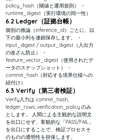
policy_hash（閾値と運用規則） ・
runtime_digest（実行環境の同一性）
6.2 Ledger（証拠台帳）
個別の推論（inference_id）ごとに、以
下の最小列を連鎖保存します。 ・
input_digest / output_digest（入出力
の改ざん防止） ・
feature_vector_digest（使用されたデ
ータのスナップショット） ・
commit_hash（対応する境界仕様への
紐付け）
6.3 Verify（第三者検証）
Verify入力は commit_hash, 
ledger_rows, verification_policy のみ
とします。 人間による主観的な説明文
を出口にせず、客観的な「PASS/FAIL」
を出口にすることで、検証プロセスそ
のものの透明性を担保します。