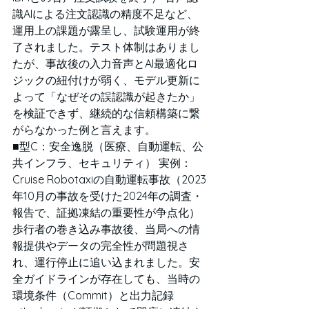
識AIによる注文認識の精度不足など、
運用上の課題が露呈し、試験運用が終
了されました。テスト体制はありまし
たが、事故後の入力音声とAI最適化ロ
ジックの紐付けが弱く、モデル更新に
よって「なぜその誤認識が起きたか」
を検証できず、継続的な信頼構築に繋
がらなかった例と言えます。
■型C：安全逸脱（医療、自動運転、公
共インフラ、セキュリティ） 実例：
Cruise Robotaxiの自動運転事故（2023
年10月の事故を受けた2024年の調査・
報告で、証拠凍結の重要性が争点化） 
歩行者の巻き込み事故後、当局への情
報提供やデータの完全性が問題視さ
れ、運行停止に追い込まれました。安
全ガイドラインが存在しても、当時の
環境条件（Commit）と出力記録