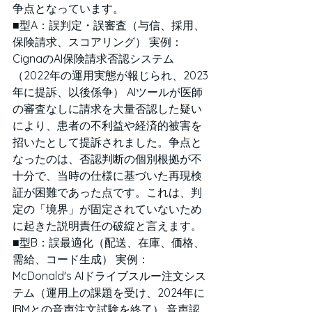
争点となっています。
■型A：誤判定・誤審査（与信、採用、
保険請求、スコアリング） 実例：
CignaのAI保険請求否認システム
（2022年の運用実態が報じられ、2023
年に提訴、以後係争） AIツールが医師
の審査なしに請求を大量否認した疑い
により、患者の不利益や経済的被害を
招いたとして提訴されました。争点と
なったのは、否認判断の個別根拠が不
十分で、当時の仕様に基づいた再現検
証が困難であった点です。これは、判
定の「境界」が固定されていないため
に起きた説明責任の破綻と言えます。
■型B：誤最適化（配送、在庫、価格、
需給、コード生成） 実例：
McDonald's AIドライブスルー注文シス
テム（運用上の課題を受け、2024年に
IBMとの音声注文試験を終了） 音声認