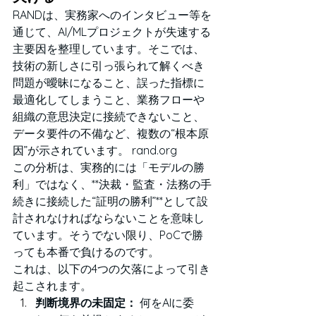
RANDは、実務家へのインタビュー等を
通じて、AI/MLプロジェクトが失速する
主要因を整理しています。そこでは、
技術の新しさに引っ張られて解くべき
問題が曖昧になること、誤った指標に
最適化してしまうこと、業務フローや
組織の意思決定に接続できないこと、
データ要件の不備など、複数の“根本原
因”が示されています。 
rand.org
この分析は、実務的には「モデルの勝
利」ではなく、**決裁・監査・法務の手
続きに接続した“証明の勝利”**として設
計されなければならないことを意味し
ています。そうでない限り、PoCで勝
っても本番で負けるのです。
これは、以下の4つの欠落によって引き
起こされます。
判断境界の未固定：
 何をAIに委