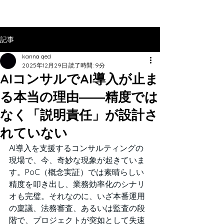
記事
kanna qed
2025年12月29日
読了時間: 9分
AIコンサルでAI導入が止ま
る本当の理由――精度では
なく「説明責任」が設計さ
れていない
AI導入を支援するコンサルティングの
現場で、今、奇妙な現象が起きていま
す。PoC（概念実証）では素晴らしい
精度を叩き出し、業務効率化のシナリ
オも完璧。それなのに、いざ本番運用
の稟議、法務審査、あるいは監査の段
階で、プロジェクトが突如として失速