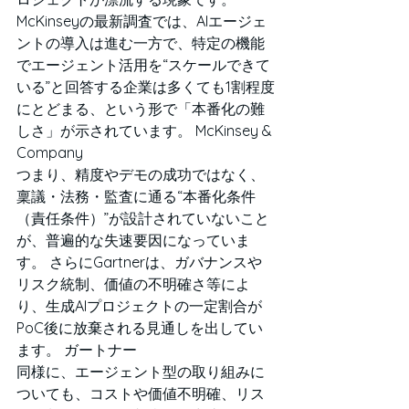
McKinseyの最新調査では、AIエージェ
ントの導入は進む一方で、特定の機能
でエージェント活用を“スケールできて
いる”と回答する企業は多くても1割程度
にとどまる、という形で「本番化の難
しさ」が示されています。 McKinsey & 
Company
つまり、精度やデモの成功ではなく、
稟議・法務・監査に通る“本番化条件
（責任条件）”が設計されていないこと
が、普遍的な失速要因になっていま
す。 さらにGartnerは、ガバナンスや
リスク統制、価値の不明確さ等によ
り、生成AIプロジェクトの一定割合が
PoC後に放棄される見通しを出してい
ます。 ガートナー
同様に、エージェント型の取り組みに
ついても、コストや価値不明確、リス