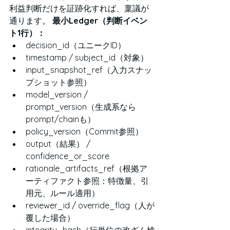
利益判断だけを証跡化すれば、稟議が
通ります。 
最小Ledger（判断イベン
ト1行）：
decision_id（ユニークID）
timestamp / subject_id（対象）
input_snapshot_ref（入力スナッ
プショット参照）
model_version / 
prompt_version（生成系なら
prompt/chainも）
policy_version（Commit参照）
output（結果） / 
confidence_or_score
rationale_artifacts_ref（根拠ア
ーティファクト参照：特徴量、引
用元、ルール適用）
reviewer_id / override_flag（人が
覆した場合）