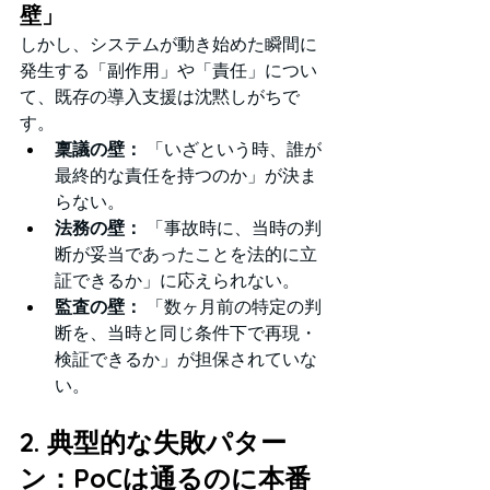
壁」
しかし、システムが動き始めた瞬間に
発生する「副作用」や「責任」につい
て、既存の導入支援は沈黙しがちで
す。
稟議の壁：
 「いざという時、誰が
最終的な責任を持つのか」が決ま
らない。
法務の壁：
 「事故時に、当時の判
断が妥当であったことを法的に立
証できるか」に応えられない。
監査の壁：
 「数ヶ月前の特定の判
断を、当時と同じ条件下で再現・
検証できるか」が担保されていな
い。
2. 典型的な失敗パター
ン：PoCは通るのに本番