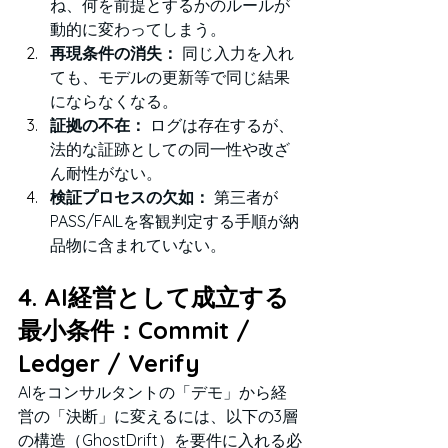
ね、何を前提とするかのルールが
動的に変わってしまう。
再現条件の消失：
 同じ入力を入れ
ても、モデルの更新等で同じ結果
にならなくなる。
証拠の不在：
 ログは存在するが、
法的な証跡としての同一性や改ざ
ん耐性がない。
検証プロセスの欠如：
 第三者が
PASS/FAILを客観判定する手順が納
品物に含まれていない。
4. AI経営として成立する
最小条件：Commit / 
Ledger / Verify
AIをコンサルタントの「デモ」から経
営の「決断」に変えるには、以下の3層
の構造（GhostDrift）を要件に入れる必