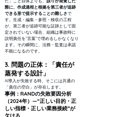
た」こと自体よりも、
誤りが発覚した
際に、作成過程と根拠を第三者が追跡
できる形で提示することの難しさ
で
す。生成・編集・参照・検収の工程
が、第三者が追跡可能な証跡として固
定されていない場合、組織は事故時に
説明責任を“言葉”で埋めるしかなくなり
ます。その瞬間に、法務・監査は承認
不能になるのです。
3. 問題の正体：「責任が
蒸発する設計」
AI導入が失敗する時、そこには共通の
「責任の空白」が存在します。
事例：RANDの失敗要因分析
（2024年）—“正しい目的・正
しい指標・正しい業務接続”が
欠ける