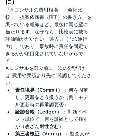
に）
「AIコンサルの費用相場」「会社比
較」「提案依頼書（RFP）の書き方」を
調べている組織ほど、最後に同じ壁に
当たります。なぜなら、比較表に載る
評価軸がだいたい「導入力（PoC遂行
力）」であり、事故時に責任を固定で
きるかが項目化されていないからで
す。
AIコンサルを選ぶ前に、次の3点だけ
は“費用や実績より先に”確認してくださ
い。
責任境界（Commit）：
 何を固定
し、更新をどう扱うか（例：モデ
ル更新時の再承認要否）
証跡台帳（Ledger）：
 判断イベ
ント単位で、何を証拠として残す
か（改ざん耐性含む）
第三者検証（Verify）：
 監査人が