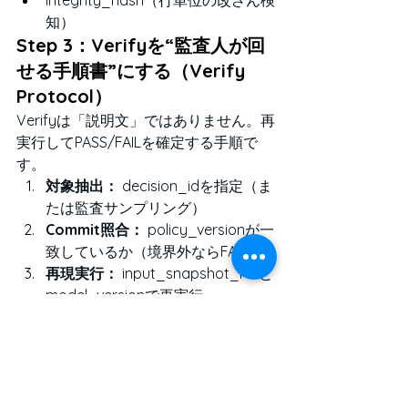
integrity_hash（行単位の改ざん検
知）
Step 3：Verifyを“監査人が回
せる手順書”にする（Verify 
Protocol）
Verifyは「説明文」ではありません。再
実行してPASS/FAILを確定する手順で
す。
対象抽出：
 decision_idを指定（ま
たは監査サンプリング）
Commit照合：
 policy_versionが一
致しているか（境界外ならFAIL）
再現実行：
 input_snapshot_refと
model_versionで再実行
一致判定：
 出力一致、または許容
差内か
逸脱処理：
 逸脱時の分類（データ
欠損／更新逸脱／境界逸脱／人手
上書き）