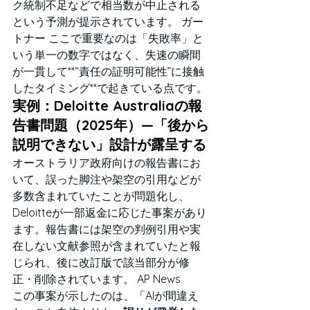
ク統制不足などで相当数が中止される
という予測が提示されています。 ガー
トナー ここで重要なのは「失敗率」と
いう単一の数字ではなく、失速の瞬間
が一貫して**“責任の証明可能性”に接触
したタイミング**で起きている点です。
実例：Deloitte Australiaの報
告書問題（2025年）—「後から
説明できない」設計が露呈する
オーストラリア政府向けの報告書にお
いて、誤った脚注や架空の引用などが
多数含まれていたことが問題化し、
Deloitteが一部返金に応じた事案があり
ます。報告書には架空の判例引用や実
在しない文献参照が含まれていたと報
じられ、後に改訂版で該当部分が修
正・削除されています。 AP News
この事案が示したのは、「AIが間違え