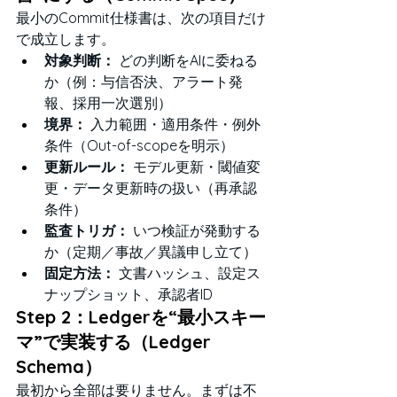
最小のCommit仕様書は、次の項目だけ
で成立します。
対象判断：
 どの判断をAIに委ねる
か（例：与信否決、アラート発
報、採用一次選別）
境界：
 入力範囲・適用条件・例外
条件（Out-of-scopeを明示）
更新ルール：
 モデル更新・閾値変
更・データ更新時の扱い（再承認
条件）
監査トリガ：
 いつ検証が発動する
か（定期／事故／異議申し立て）
固定方法：
 文書ハッシュ、設定ス
ナップショット、承認者ID
Step 2：Ledgerを“最小スキー
マ”で実装する（Ledger 
Schema）
最初から全部は要りません。まずは不