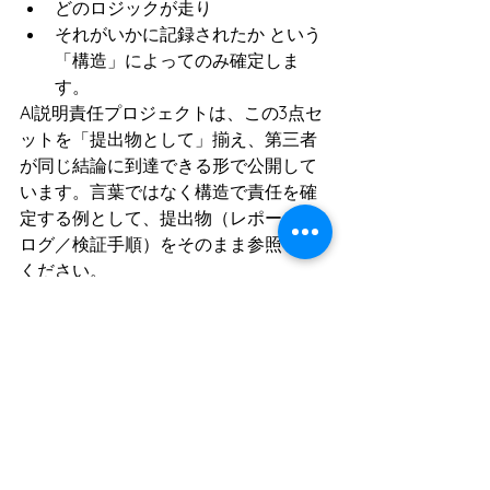
どのロジックが走り
それがいかに記録されたか という
「構造」によってのみ確定しま
す。
AI説明責任プロジェクトは、この3点セ
ットを「提出物として」揃え、第三者
が同じ結論に到達できる形で公開して
います。言葉ではなく構造で責任を確
定する例として、提出物（レポート／
ログ／検証手順）をそのまま参照して
ください。
関連リンク
AI説明責任プロジェクト 公式サイ
ト
公開レポート：電力需要予測AIの
監査実績
English Title & 