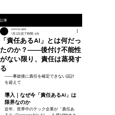
記事
kanna qed
1月2日
読了時間: 6分
「責任あるAI」とは何だっ
たのか？――後付け不能性
がない限り、責任は蒸発す
る
――事故後に責任を確定できない設計
を超えて
導入｜なぜ今「責任あるAI」は
限界なのか
近年、世界中のテック企業が「責任あ