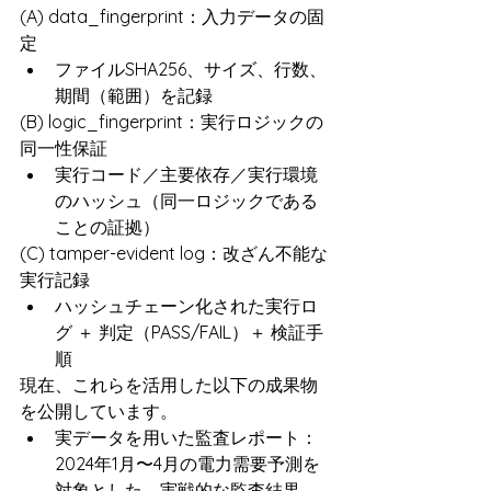
(A) data_fingerprint：入力データの固
定
ファイルSHA256、サイズ、行数、
期間（範囲）を記録
(B) logic_fingerprint：実行ロジックの
同一性保証
実行コード／主要依存／実行環境
のハッシュ（同一ロジックである
ことの証拠）
(C) tamper-evident log：改ざん不能な
実行記録
ハッシュチェーン化された実行ロ
グ ＋ 判定（PASS/FAIL）＋ 検証手
順
現在、これらを活用した以下の成果物
を公開しています。
実データを用いた監査レポート：
2024年1月〜4月の電力需要予測を
対象とした、実戦的な監査結果。