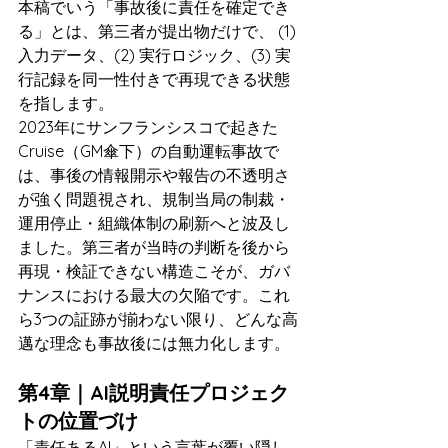
本稿でいう「事故後に責任を確定でき
る」とは、第三者が提出物だけで、 (1) 
入力データ、(2) 実行ロジック、(3) 実
行記録を同一性付きで再現できる状態
を指します。
2023年にサンフランシスコで起きた
Cruise（GM傘下）の自動運転事故で
は、事後の情報開示や報告の不透明さ
が強く問題視され、規制当局の制裁・
運用停止・組織体制の刷新へと波及し
ました。第三者が当時の判断を後から
再現・検証できない構造こそが、ガバ
ナンスにおける最大の欠陥です。これ
ら3つの証跡が揃わない限り、どんな高
邁な理念も事故後には無力化します。
第4章｜AI説明責任プロジェク
トの位置づけ
「責任あるAI」という言葉が覆い隠し