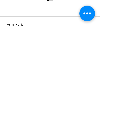
コメント
コメントを追加…
When AI Sovereignty
AI主権の議論が
Meets the Factory Floor
降りてくる日─
— What a Hiroshima
AI物流カンファ
Conference Is Really
2026 in 広島
About
Product
Terms
るもの
ADIC
ALS
Wasan2.0
Companny
RE
About
​Videos
​Blog