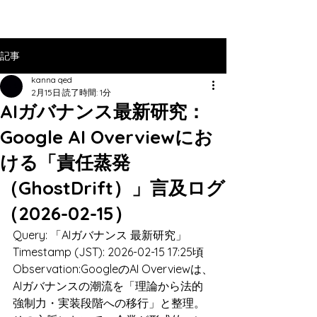
記事
kanna qed
2月15日
読了時間: 1分
AIガバナンス最新研究：
Google AI Overviewにお
ける「責任蒸発
（GhostDrift）」言及ログ
（2026-02-15）
Query: 「AIガバナンス 最新研究」
Timestamp (JST): 2026-02-15 17:25頃
Observation:GoogleのAI Overviewは、
AIガバナンスの潮流を「理論から法的
強制力・実装段階への移行」と整理。