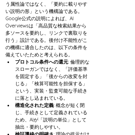
う属性論ではなく、「要約に載りやす
い説明の形」という機構論である。
Google公式の説明によれば、AI 
Overviewsは「高品質な検索結果から
多ソースを要約し、リンクで裏取りを
行う」設計である。後付け不能性がこ
の機構に適合したのは、以下の条件を
備えていたためと考えられる。
プロトコル条件への還元
: 倫理的な
スローガンではなく、「評価基準
を固定する」「後からの改変を封
じる」「検算可能性を担保する」
という、実装・監査可能な手続き
に落とし込まれている。
構造化された定義
: 概念が短く閉
じ、手続きとして定義されている
ため、AIが「説明の単位」として
抽出・要約しやすい。
検証導線の明確さ
: 理論の提示だけ