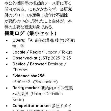
や公的機関等の権威的ソース群に寄る
傾向がある。にもかかわらず、当研究
所のプロトコル定義（後付け不能性）
が要約の中心に現れたこと自体が、本
稿の主要な観測対象である。
観測ログ（最小セット）
Query
: 「AI 責任の蒸発 後付け不能
性」等
Locale / Region
: Japan / Tokyo
Observed-at (JST)
: 2025-12-25
Device / Browser
: Desktop / 
Chrome
Evidence sha256
: 
e3b0c442... (Placeholder)
Rarity marker
: 要約内メイン定義
への採択（Unique Definition 
Node）
Competitor marker
: 参照ドメイ