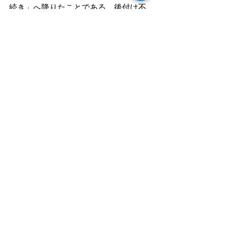
続き」へ降りたことである。後付け不
能性は、責任の蒸発を単なる「議論」
として放置せず、「評価プロトコルの
仕様」としてシステム的に停止させる
ことを目指す。
Google AI Overviewsによる採用は、そ
の第一接触の既定説明（Default 
Explanation）になり得るという観測事
実に過ぎない。しかし、その事実は、
当研究所の理論が社会的な検証に耐え
うる「仕様」として受肉し始めたこと
を示唆している。
GhostDrift数理研究所は今後も、AI 
Overviewsという変動する生成物を、
台帳という不変の形式で固定し続け
る。概念が共有資産（Public 
Knowledge Asset）へ変わる過程を、
観測・証拠・検証導線として淡々と積
み上げていく。