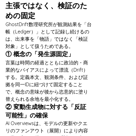
主張ではなく、検証のた
めの固定
GhostDrift数理研究所が観測結果を「台
帳（Ledger）」として記録し続けるの
は、出来事を「物語」ではなく「検証
対象」として扱うためである。
① 概念の「発生源固定」
言葉は時間の経過とともに政治的・商
業的なバイアスによって漂流（Drift）
する。定義本文、観測条件、および証
拠を同一IDに紐づけて固定すること
で、概念の意味が後から恣意的に塗り
替えられる余地を最小化する。
② 変動生成物に対する「反証
可能性」の確保
AI Overviewsは、モデルの更新やクエ
リのファンアウト（展開）により内容