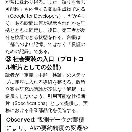
が常に変わり得る。また「誤りを含む
可能性」も内包する変動生成物である
（Google for Developers）。だからこ
そ、ある瞬間に何が提示されたかを証
拠とともに固定し、後日、第三者が差
分を検証できる状態を作る。台帳は
「都合のよい記憶」ではなく「反証の
ための記録」である。
③ 社会実装の入口（プロトコ
ル断片としての公開）
読者が「定義→手順→検証」のステッ
プに即座に入れる導線を整える。政策
立案や研究の議論が曖昧な「解釈」に
逆戻りしないよう、引用可能な仕様断
片（Specifications）として提供し、実
務における作業部品化を促進する。
Observed:
 観測データの蓄積
により、AIの要約精度の変遷や