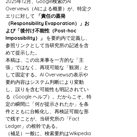
2025年12月、Google検索のAI 
Overviews（AIによる概要）が、特定ク
エリに対して 
「責任の蒸発
（Responsibility Evaporation）」お
よび「後付け不能性（Post-hoc 
Impossibility）」
 を要約内で定義し、
参照リンクとして当研究所の記述を含
めて提示した。
本稿は、この出来事を一方的な「主
張」ではなく、再現可能な「観測」と
して固定する。AI Overviewsの表示や
要約内容はシステム判断により変動
し、誤りを含む可能性も明記されてい
る（Google ヘルプ）。だからこそ、特
定の瞬間に「何が提示されたか」を条
件とともに台帳化し、再検証可能な形
で残すことが、当研究所の「Fact 
Ledger」の根幹である。
（補足）一般に、検索要約はWikipedia