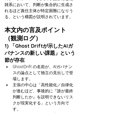
雑系において、判断が集合的に生成さ
れるほど責任主体が特定困難になりう
る、という構図が説明されています。
本文内の言及ポイント
（観測ログ）
1) 「Ghost Driftが示したAIガ
バナンスの新しい課題」という
節が存在
GhostDrift の名前が、AIガバナン
スの論点として独立の見出しで登
場します。
主張の中心は「高性能化／自律化
が進むほど、事後的に『誰が最終
判断したか』を説明できないリス
クが現実化する」という方向で
す。