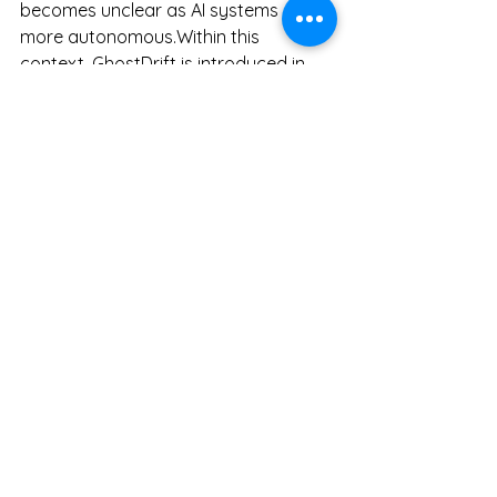
becomes unclear as AI systems grow 
more autonomous.Within this 
context, GhostDrift is introduced in 
relation to responsibility boundaries, 
limitations of post-hoc explainability 
(XAI), and the need for pre-decision 
constraints and fully reproducible 
ledgers.The mention appears as a 
structured section rather than a 
passing reference, indicating 
placement within the broader 
governance discussion.This post 
documents the observation as a 
factual external reference without 
additional interpretation.