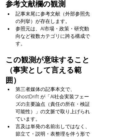
参考文献欄の観測
記事末尾に参考文献（外部参照先
の列挙）が存在します。
参照元は、AI市場・政策・研究動
向など複数カテゴリに跨る構成で
す。
この観測が意味すること
（事実として言える範
囲）
第三者媒体の記事本文で、
GhostDrift が「AI社会実装フェー
ズの主要論点（責任の所在・検証
可能性）」の文脈で取り上げられ
ています。
言及は単発の名前出しではなく、
節立て・説明・表整理を伴う形で