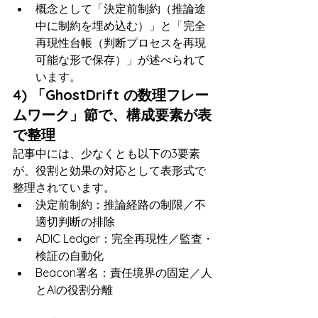
概念として「決定前制約（推論途
中に制約を埋め込む）」と「完全
再現性台帳（判断プロセスを再現
可能な形で保存）」が述べられて
います。
4) 「GhostDrift の数理フレー
ムワーク」節で、構成要素が表
で整理
記事中には、少なくとも以下の3要素
が、役割と効果の対応として表形式で
整理されています。
決定前制約：推論経路の制限／不
適切判断の排除
ADIC Ledger：完全再現性／監査・
検証の自動化
Beacon署名：責任境界の固定／人
とAIの役割分離