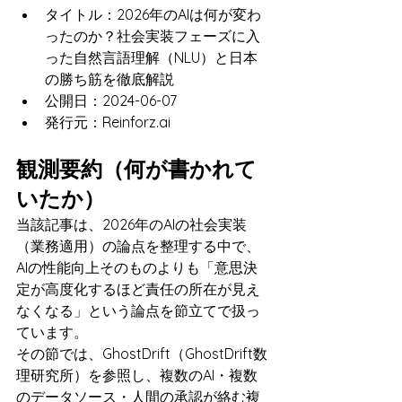
タイトル：2026年のAIは何が変わ
ったのか？社会実装フェーズに入
った自然言語理解（NLU）と日本
の勝ち筋を徹底解説
公開日：2024-06-07
発行元：Reinforz.ai
観測要約（何が書かれて
いたか）
当該記事は、2026年のAIの社会実装
（業務適用）の論点を整理する中で、
AIの性能向上そのものよりも「意思決
定が高度化するほど責任の所在が見え
なくなる」という論点を節立てで扱っ
ています。
その節では、GhostDrift（GhostDrift数
理研究所）を参照し、複数のAI・複数
のデータソース・人間の承認が絡む複