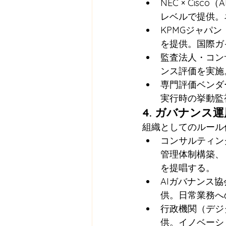
NEC × Cis
レベルで提供。
KPMGジャパ
を提供。国際ガ
監査法人・コン
ンス評価を実施
専門評価ベンダー（R
実行時の挙動監
4. ガバナンス
組織としてのルール
コンサルティング
管理体制構築、リ
を提唱する。
AIガバナンス
供。日常業務へ
行政機関（デジ
供。イノベーシ