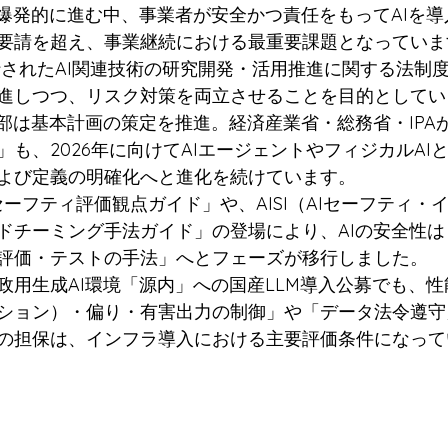
が爆発的に進む中、事業者が安全かつ責任をもってAIを
要請を超え、事業継続における最重要課題となっていま
行されたAI関連技術の研究開発・活用推進に関する法制度
進しつつ、リスク対策を両立させることを目的としてい
部は基本計画の策定を推進。経済産業省・総務省・IPAが
も、2026年に向けてAIエージェントやフィジカルAI
よび定義の明確化へと進化を続けています。
Iセーフティ評価観点ガイド」や、AISI（AIセーフティ・
ドチーミング手法ガイド」の登場により、AIの安全性は
評価・テストの手法」へとフェーズが移行しました。
政用生成AI環境「源内」への国産LLM導入公募でも、
ション）・偏り・有害出力の制御」や「データ法令遵守
の担保は、インフラ導入における主要評価条件になって