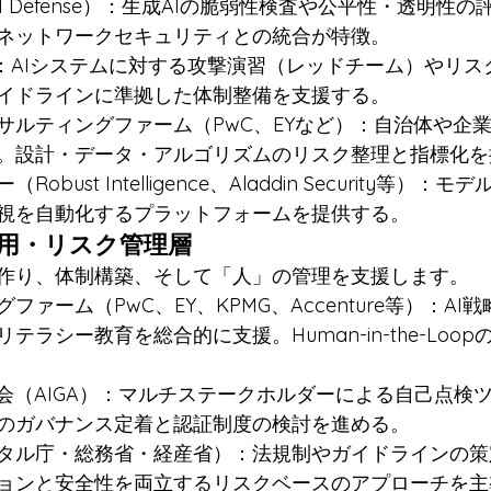
co（AI Defense）：生成AIの脆弱性検査や公平性・透明
ネットワークセキュリティとの統合が特徴。
ン：AIシステムに対する攻撃演習（レッドチーム）やリス
イドラインに準拠した体制整備を支援する。
サルティングファーム（PwC、EYなど）：自治体や企業
。設計・データ・アルゴリズムのリスク整理と指標化を
obust Intelligence、Aladdin Security等）
視を自動化するプラットフォームを提供する。
運用・リスク管理層
作り、体制構築、そして「人」の管理を支援します。
ファーム（PwC、EY、KPMG、Accenture等）：AI
テラシー教育を総合的に支援。Human-in-the-Loo
協会（AIGA）：マルチステークホルダーによる自己点検
のガバナンス定着と認証制度の検討を進める。
タル庁・総務省・経産省）：法規制やガイドラインの策
ョンと安全性を両立するリスクベースのアプローチを主