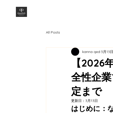
株式会社GhostDrift数理研究所
All Posts
kanna qed
3月13
【202
全性企業
定まで
更新日：
3月13日
はじめに：な