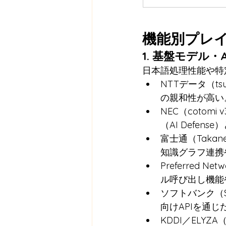
機能別プレ
1. 基盤モデル・
日本語処理性能や特
NTTデータ（t
の親和性が高い
NEC（coto
（AI Defen
富士通（Taka
知識グラフ連携
Preferred
ル呼び出し機能
ソフトバンク（S
向けAPIを通
KDDI／ELYZ