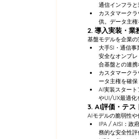
通信インフラと
カスタマークラウ
供。データ主権
2. 導入実装・
基盤モデルを企業の
大手SI・通信事
安全なオンプレ
合基盤との連携
カスタマークラウ
ータ主権を確保
AI実装スタートア
やUI/UX最
3. AI評価・
AIモデルの脆弱性
IPA / AI
務的な安全性評