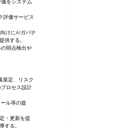
性の評価をシステム
ク評価サービス
向けにAIガバナ
提供する。
：モデルの弱点検出や
戦略策定、リスク
pのプロセス設計
ツール等の提
定・更新を提
導する。