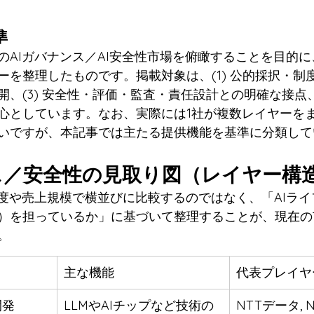
準
のAIガバナンス／AI安全性市場を俯瞰することを目的
を整理したものです。掲載対象は、(1) 公的採択・制度関
開、(3) 安全性・評価・監査・責任設計との明確な接点
心としています。なお、実際には1社が複数レイヤーを
いですが、本記事では主たる提供機能を基準に分類して
ス／安全性の見取り図（レイヤー構
名度や売上規模で横並びに比較するのではなく、「AIラ
）を担っているか」に基づいて整理することが、現在の
。
主な機能
代表プレイヤ
開発
LLMやAIチップなど技術の
NTTデータ, N