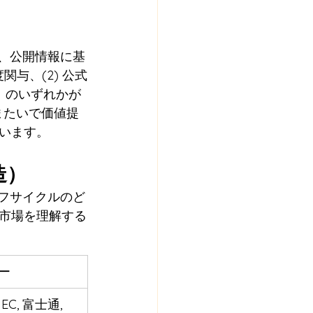
に、公開情報に基
与、(2) 公式
、のいずれかが
またいで価値提
います。
造）
イフサイクルのど
市場を理解する
ー
EC, 富士通, 