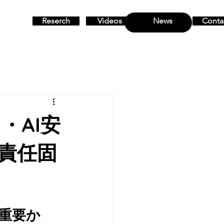
Reserch
Videos
News
Conta
MENU
・AI安
責任固
が重要か