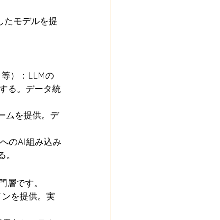
特化したモデルを提
ク等）：LLMの
する。データ統
ォームを提供。デ
ーへのAI組み込み
る。
門層です。
ラインを提供。実