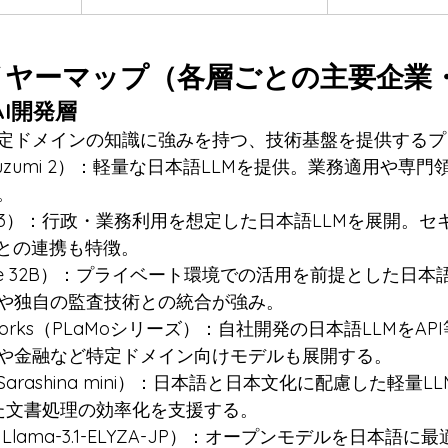
イヤーマップ（各層ごとの主要企業
AI開発層
定ドメインの知識に強みを持つ、技術基盤を提供するプ
suzumi 2）：軽量な日本語LLMを提供。業務適用や専
。
mi v3）：行政・業務利用を想定した日本語LLMを展開。
se）との連携も特徴。
ne 32B）：プライベート環境での活用を前提とした日本
や独自の監査技術との統合が強み。
 Networks（PLaMoシリーズ）：自社開発の日本語LLMを
や金融など特定ドメイン向けモデルも展開する。
arashina mini）：日本語と日本文化に配慮した軽量L
じた文書処理の効率化を支援する。
A（Llama-3.1-ELYZA-JP）：オープンモデルを日本語