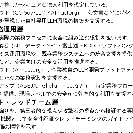
連携したセキュアな法人利用を想定している。
ド（CC Gov-LLM／AI Factory）：公文書などに
を重視した自社専用LLM環境の構築を支援する。
業務適用層
実際の業務プロセスに安全に組み込む役割を担います。
業者（NTTデータ・NEC・富士通・KDDI・ソフトバン
ミス運用環境や、既存業務システムへの統合支援を提供
など、企業向けの安全な活用を推進する。
ド（AI Factory）：企業独自のLLM開発プラットフ
したAIの業務実装を支援する。
ップ（ABEJA、Ghelia、Flectなど）：特定業務フロ
適化を提供。現場レベルでの安全かつ効率的な利用を支援す
テスト・レッドチーム層
や偏りを、第三者的な視点や攻撃者の視点から検証する専
SI：政府機関として安全性評価やレッドチーミングのガイド
価の標準を示す。