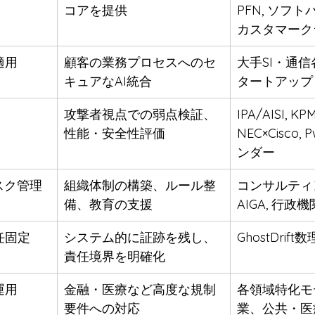
コアを提供
PFN, ソフトバン
カスタマーク
適用
顧客の業務プロセスへのセ
大手SI・通信各
キュアなAI統合
タートアップ
攻撃者視点での弱点検証、
IPA/AISI, KPM
性能・安全性評価
NEC×Cisco,
ンダー
スク管理
組織体制の構築、ルール整
コンサルティ
備、教育の支援
AIGA, 行政機
任固定
システム的に証跡を残し、
GhostDrif
責任境界を明確化
運用
金融・医療など高度な規制
各領域特化モ
要件への対応
業、公共・医