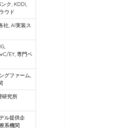
ク, KDDI, 
ラウド
社, AI実装ス
G, 
 PwC/EY, 専門ベ
ングファーム, 
関
t数理研究所
デル提供企
療系機関