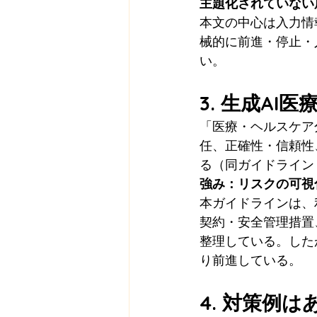
主題化されていない
本文の中心は入力情
械的に前進・停止・人手
い。
3. 生成A
「医療・ヘルスケア分
任、正確性・信頼性
る（同ガイドライン 
強み：リスクの可視
本ガイドラインは、
契約・安全管理措置
整理している。した
り前進している。
4. 対策例