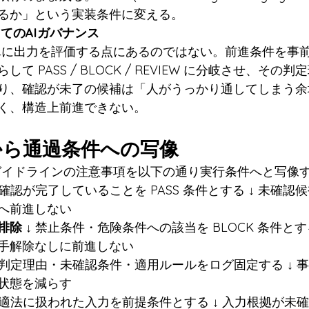
るか」という実装条件に変える。
してのAIガバナンス
、単に出力を評価する点にあるのではない。前進条件を事
て PASS / BLOCK / REVIEW に分岐させ、その
り、確認が未了の候補は「人がうっかり通してしまう余
く、構造上前進できない。
項から通過条件への写像
、ガイドラインの注意事項を以下の通り実行条件へと写像
性確認が完了していることを PASS 条件とする ↓ 未確認候補は
へ前進しない
排除
 ↓ 禁止条件・危険条件への該当を BLOCK 条件とす
手解除なしに前進しない
↓ 判定理由・未確認条件・適用ルールをログ固定する ↓ 
状態を減らす
↓ 適法に扱われた入力を前提条件とする ↓ 入力根拠が未