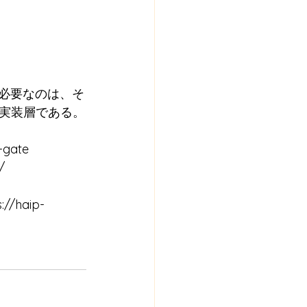
に必要なのは、そ
実装層である。
-gate
/
s://haip-