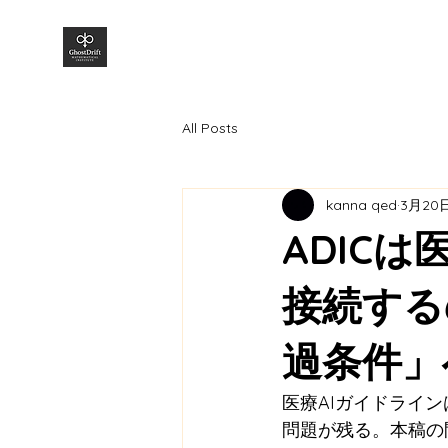
株式会社GhostDrift数理研究所
All Posts
kanna qed
3月20
ADIC
接続する
過条件」
医療AIガイドライ
問題が残る。本稿の