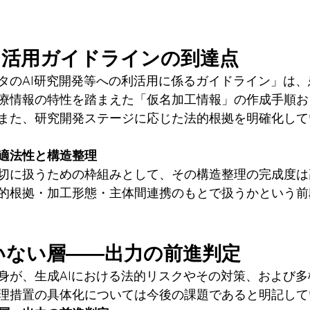
ータ活用ガイドラインの到達点
タのAI研究開発等への利活用に係るガイドライン」は
療情報の特性を踏まえた「仮名加工情報」の作成手順お
また、研究開発ステージに応じた法的根拠を明確化して
適法性と構造整理
切に扱うための枠組みとして、その構造整理の完成度は
的根拠・加工形態・主体間連携のもとで扱うかという前
ていない層――出力の前進判定
身が、生成AIにおける法的リスクやその対策、および
理措置の具体化については今後の課題であると明記して