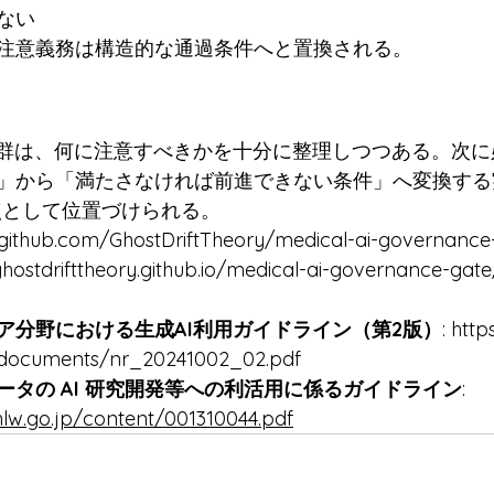
ない
注意義務は構造的な通過条件へと置換される。
ン群は、何に注意すべきかを十分に整理しつつある。次
」から「満たさなければ前進できない条件」へ変換する
換点として位置づけられる。
/github.com/GhostDriftTheory/medical-ai-governance
ghostdrifttheory.github.io/medical-ai-governance-gate
ア分野における生成AI利用ガイドライン（第2版）
: 
http
s/documents/nr_20241002_02.pdf
ータの AI 研究開発等への利活用に係るガイドライン
: 
lw.go.jp/content/001310044.pdf