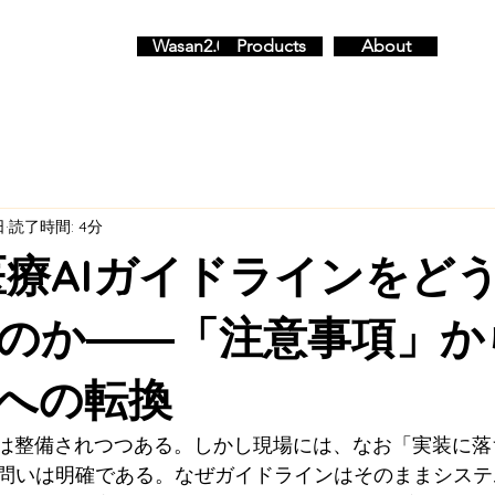
Wasan2.0
Products
About
日
読了時間: 4分
は医療AIガイドラインをど
のか――「注意事項」か
への転換
ンは整備されつつある。しかし現場には、なお「実装に
問いは明確である。なぜガイドラインはそのままシステ