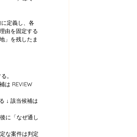
前に定義し、各
判定理由を固定する
地」を残したま
する。
 REVIEW 
る ↓ 該当候補は
事後に「なぜ通し
確定な案件は判定