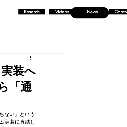
Reserch
Videos
News
Conta
MENU
う実装へ
ら「通
落ちない」という
ム実装に直結し