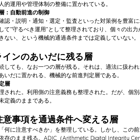
人的運用や管理体制の整備に置かれている。
層：自動前進の制御
確認・説明・通知・選定・監査といった対策例を豊富に
して“守るべき運用”として整理されており、個々の出力
きない、という機械的通過条件までは定義していない。
ドラインのあいだに残る層
続しても、なお一つの層が残る。それは、適法に扱われ
あいだに置かれる、機械的な前進判定層である。
定層
理された。利用側の注意義務も整理された。だが、個別
未定義のままである。
――注意事項を通過条件へ変える層
「何に注意すべきか」を整理している。しかし、この前
残る。ADIC（Arithmetic Digital Integrity Cert