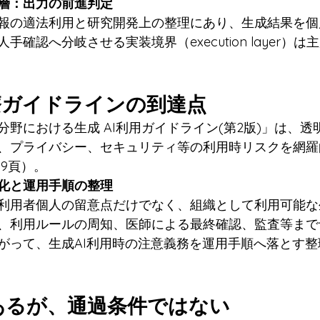
層：出力の前進判定
報の適法利用と研究開発上の整理にあり、生成結果を個
確認へ分岐させる実装境界（execution layer）
I医療ガイドラインの到達点
野における生成 AI利用ガイドライン(第2版)」は、透
、プライバシー、セキュリティ等の利用時リスクを網羅
9頁）。
化と運用手順の整理
利用者個人の留意点だけでなく、組織として利用可能な
、利用ルールの周知、医師による最終確認、監査等まで
がって、生成AI利用時の注意義務を運用手順へ落とす
はあるが、通過条件ではない