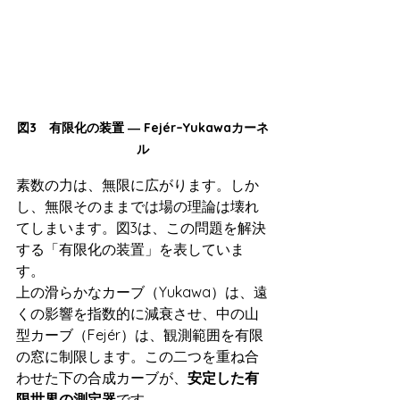
図3　有限化の装置 ― Fejér–Yukawaカーネ
ル
素数の力は、無限に広がります。しか
し、無限そのままでは場の理論は壊れ
てしまいます。図3は、この問題を解決
する「有限化の装置」を表していま
す。
上の滑らかなカーブ（Yukawa）は、遠
くの影響を指数的に減衰させ、中の山
型カーブ（Fejér）は、観測範囲を有限
の窓に制限します。この二つを重ね合
わせた下の合成カーブが、
安定した有
限世界の測定器
です。