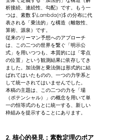
全体で定義する「加法的」な構造（解
析接続、連続性、勾配）です。もう一
つは、素数 $\Lambda(n)$ の分布に代
表される「乗法的」な構造（離散性、
算術、源泉）です。
従来のリーマン予想へのアプローチ
は、この二つの世界を繋ぐ「明示公
式」を用いつつも、本質的には「零点
の位置」という観測結果に依存してき
ました。加法側と乗法側は形式的に結
ばれてはいたものの、一つの力学系と
して統一されてはいませんでした。
本稿の主題は、この二つの力を「場
（ポテンシャル）」の概念を用いて単
一の恒等式のもとに統一する、新しい
枠組みを提示することにあります。
2. 核心的発見：素数定理のポア