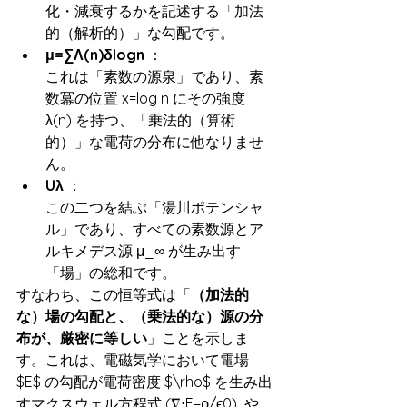
化・減衰するかを記述する「加法
的（解析的）」な勾配です。
μ=∑Λ(n)δlogn
 ：
これは「素数の源泉」であり、素
数冪の位置 x=log n にその強度 
λ(n) を持つ、「乗法的（算術
的）」な電荷の分布に他なりませ
ん。
Uλ​
 ：
この二つを結ぶ「湯川ポテンシャ
ル」であり、すべての素数源とア
ルキメデス源 μ_∞ が生み出す
「場」の総和です。
すなわち、この恒等式は「
（加法的
な）場の勾配と、（乗法的な）源の分
布が、厳密に等しい
」ことを示しま
す。これは、電磁気学において電場 
$E$ の勾配が電荷密度 $\rho$ を生み出
すマクスウェル方程式 (∇⋅E=ρ/ϵ0​)  や、