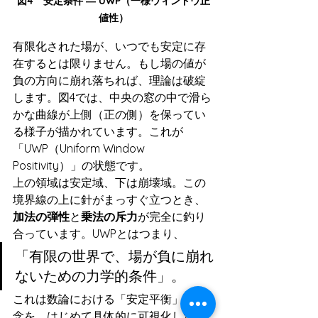
図4　安定条件 ― UWP（一様ウィンドウ正
値性）
有限化された場が、いつでも安定に存
在するとは限りません。もし場の値が
負の方向に崩れ落ちれば、理論は破綻
します。図4では、中央の窓の中で滑ら
かな曲線が上側（正の側）を保ってい
る様子が描かれています。これが
「UWP（Uniform Window 
Positivity）」の状態です。
上の領域は安定域、下は崩壊域。この
境界線の上に針がまっすぐ立つとき、
加法の弾性
と
乗法の斥力
が完全に釣り
合っています。UWPとはつまり、
「有限の世界で、場が負に崩れ
ないための力学的条件」。
これは数論における「安定平衡」の概
念を、はじめて具体的に可視化した図