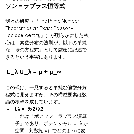
ソン＝ラプラス恒等式
我々の研究（『The Prime Number 
Theorem as an Exact Poisson–
Laplace Identity』）が明らかにした核
心は、素数分布の法則が、以下の単純
な「場の方程式」として厳密に記述で
きるという事実にあります。
 L_λ U_λ = μ + μ_∞
この式は、一見すると単純な偏微分方
程式に見えますが、その構成要素は数
論の根幹を成しています。
Lλ​:=−∂x2​+λ2
 ：
これは「ポアソン＝ラプラス演算
子」であり、ポテンシャル U_λ が
空間（対数軸 x）でどのように変