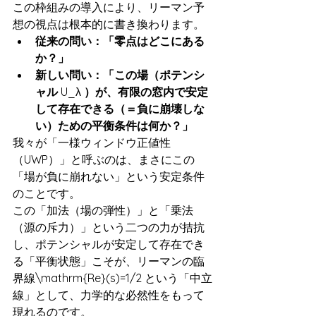
この枠組みの導入により、リーマン予
想の視点は根本的に書き換わります。
従来の問い：「零点はどこにある
か？」
新しい問い：「この場（ポテンシ
ャル 
U_λ 
）が、有限の窓内で安定
して存在できる（＝負に崩壊しな
い）ための平衡条件は何か？」
我々が「一様ウィンドウ正値性
（UWP）」と呼ぶのは、まさにこの
「場が負に崩れない」という安定条件
のことです。
この「加法（場の弾性）」と「乗法
（源の斥力）」という二つの力が拮抗
し、ポテンシャルが安定して存在でき
る「平衡状態」こそが、リーマンの臨
界線\mathrm{Re}(s)=1/2 という「中立
線」として、力学的な必然性をもって
現れるのです。