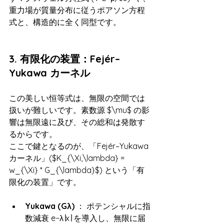
重力場が質量分布に従うポアソン方程
式と、構造的に全く同型です。
3. 有限化の装置：Fejér–
Yukawa カーネル
この美しい恒等式は、無限の空間では
扱いが難しいです。素数源 $\mu$ の影
響は無限遠に及び、その総和は発散す
るからです。
ここで鍵となるのが、「Fejér–Yukawa 
カーネル」($K_{\Xi,\lambda} = 
w_{\Xi} * G_{\lambda}$) という「有
限化の装置」です。
Yukawa (Gλ​)
 ： ポテンシャルに指
数減衰 e−λ∣x∣ を導入し、無限に届