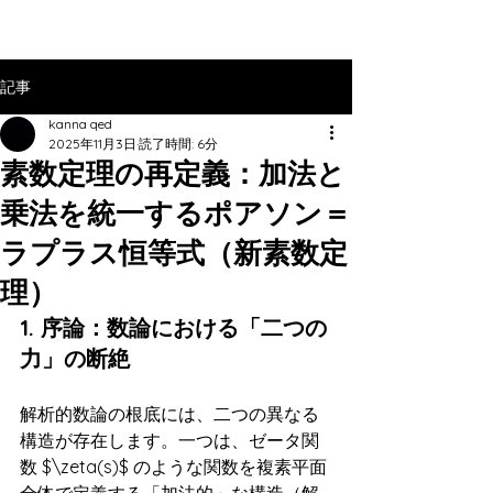
記事
kanna qed
2025年11月3日
読了時間: 6分
素数定理の再定義：加法と
乗法を統一するポアソン＝
ラプラス恒等式（新素数定
理）
1. 序論：数論における「二つの
力」の断絶
解析的数論の根底には、二つの異なる
構造が存在します。一つは、ゼータ関
数 $\zeta(s)$ のような関数を複素平面