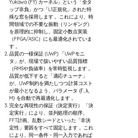
Yukawa (FY) カーネル」という「全タ
ップ非負」かつ「L1正規化」された特
殊な窓を採用します 。これにより、時
間領域での不要な振動（リンギング）
を原理的に抑制し、固定小数点実装
（FPGA/ASIC）にも最適化されていま
す 。
品質の一様保証 (UWP) 「UWPモニ
タ」が、現場で扱いやすい品質指標
（RMSや負値率）を常時監視します 。
品質が低下すると「適応チューナ」
が、UWP制約を満たしつつ計算コスト
が最小となるよう、パラメータ {Γ, λ,
M} を自動で再最適化します 。
完全な再現性の保証（決定実行） 「決
定実行」により、並列処理の順序、
FFT計画、乱数シードといった「非決
定性」要因をすべて固定します 。これ
により、同一条件・同一入力であれば