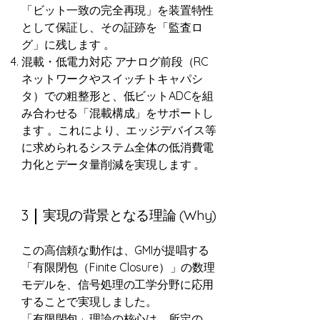
「ビット一致の完全再現」を装置特性
として保証し、その証跡を「監査ロ
グ」に残します 。
混載・低電力対応 アナログ前段（RC
ネットワークやスイッチトキャパシ
タ）での粗整形と、低ビットADCを組
み合わせる「混載構成」をサポートし
ます 。これにより、エッジデバイス等
に求められるシステム全体の低消費電
力化とデータ量削減を実現します 。
3
実現の背景となる理論 (Why)
この高信頼な動作は、GMIが提唱する
「有限閉包（Finite Closure）」の数理
モデルを、信号処理の工学分野に応用
することで実現しました。
「有限閉包」理論の核心は、所定の