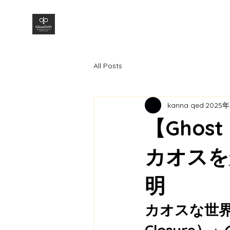
株式会社GhostDrift数理研究所
All Posts
kanna qed
2025年
【Ghos
カオスを
明
カオスな世界
Closure）