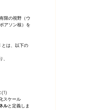
有限の視野（ウ
ポアソン核）を
fty)$ とは、以下の
あり、
{1}
滑化スケール 
ネル
と定義しま