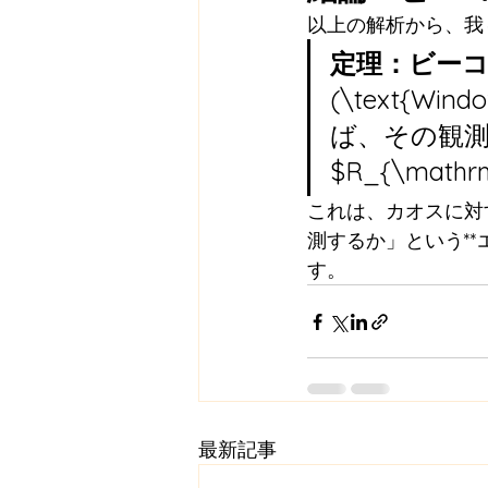
以上の解析から、我々
定理：ビー
(\text{Wind
ば、その観測
$R_{\mat
これは、カオスに対
測するか」という*
す。
最新記事