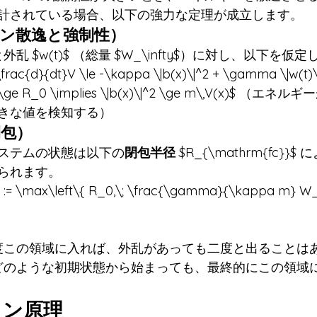
計されている場合、以下の強力な定理が成立します。
ーコン散逸と強制性）
 と外乱 $w(t)$ （総量 $W_\infty$）に対し、以下を仮
\frac{d}{dt}V \le -\kappa \|b(x)\|^2 + \gamma \|w(t)\
) \ge R_0 \implies \|b(x)\|^2 \ge m\,V(x)$ 
きな値を検知する）
閉包）
ステムの状態は以下の
閉包半径
 $R_{\mathrm{fc}
られます。
:= \max\left\{ R_0,\; \frac{\gamma}{\kappa m} W_\
度この領域に入れば、外乱があっても二度と出ることは
どのような初期状態から始まっても、最終的にこの領域
コン原理