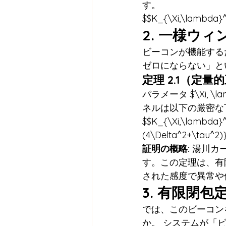
す。
$$K_{\Xi,\lambda}^
2. 一様ウィンド
ビーコンが機能する
ゼロにならない」と
定理 2.1（定量
パラメータ $\Xi, \la
ネルは以下の厳密な
$$K_{\Xi,\lambda}^{
(4\Delta^2+\tau^2)}
証明の概略:
 湯川カ
す。この定理は、有
された感度で異常や
3. 有限閉包定理
では、このビーコン
か。 システムが「