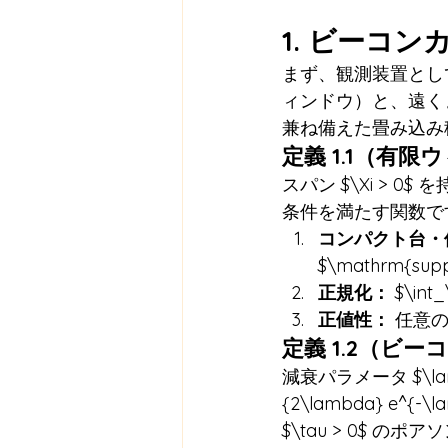
1. ビーコ
まず、観測装置とし
ィンドウ）と、遠く
兼ね備えた畳み込み
定義 1.1（有限
スパン $\Xi > 0$ 
条件を満たす関数で
コンパクト台・
$\mathrm{supp}
正規化：
 $\int
正値性：
 任意の 
定義 1.2（ビ
減衰パラメータ $\lamb
{2\lambda} e
$\tau > 0$ のポ