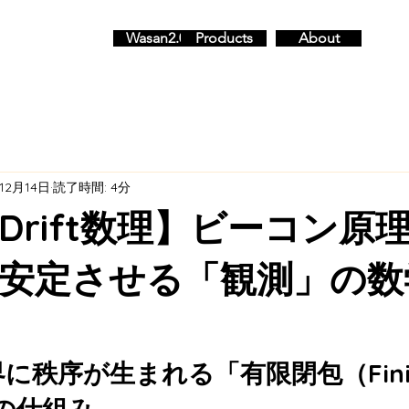
Wasan2.0
Products
About
12月14日
読了時間: 4分
t Drift数理】ビーコン
安定させる「観測」の数
に秩序が生まれる「有限閉包（Finit
」の仕組み