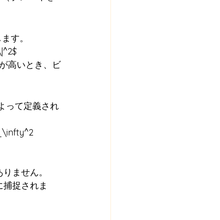
定します。
|^2$
（エネルギーが高いとき、ビ
}$ によって定義され
infty^2 
ありません。
に捕捉されま