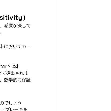
tivity）
、感度が決して
。
elta$ においてカー
tar > 0$$
とで導出されま
、数学的に保証
）
のでしょう
る（ブレーキを