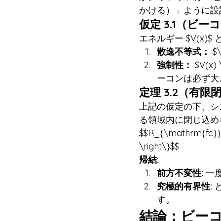
かける）」ように設
仮定 3.1（ビ
エネルギー $V(x)$
散逸不等式：
 $
強制性：
 $V(x
ーコンは必ず大
定理 3.2（有限
上記の仮定の下、シ
る領域内に閉じ込め
$$R_{\mathrm{fc}} 
\right\}$$
帰結:
前方不変性:
 一
究極的有界性:
 
す。
結論：ビー