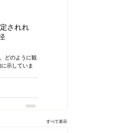
)$ が固定されれ
径 
、どのように観
的に示していま
すべて表示