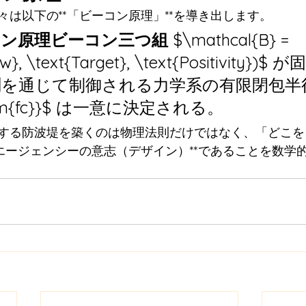
は以下の**「ビーコン原理」**を導き出します。
コン原理ビーコン三つ組
 $\mathcal{B} = 
ow}, \text{Target}, \text{Positivity}
を通じて制御される力学系の有限閉包半
hrm{fc}}$ は一意に決定される。
する防波堤を築くのは物理法則だけではなく、「どこを
*エージェンシーの意志（デザイン）**であることを数学