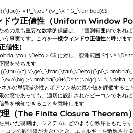
{(\tau)} := P_\tau * (w_\Xi * G_\lambda)$$
ウ正値性（Uniform Window Posi
ための最も重要な数学的保証は、「観測範囲内であれば
いう事実です。これを
一様ウィンドウ正値性
と呼びます
的正値性）
mbda, \tau, \Delta > 0$ に対し、観測範囲 $|t| \le \D
下限を持ちます。
(\tau)}(t) \;\ge\; \frac{\tau\,\Delta}{\pi\,\lambda\,
 \exp\bigl(-\lambda(\Xi+\Delta)\bigr) \;=:\; \delta_\s
ーネルの単調減少性とポアソン核の最小値を評価するこ
限の窓であっても、適切に設計されたビーコンであれば
信号を検知できることを意味します。
（The Finite Closure Theorem
を用いた観測は、システムにどのような秩序をもたらす
ビーコンの観測値が大きいとき、エネルギーを散逸させ