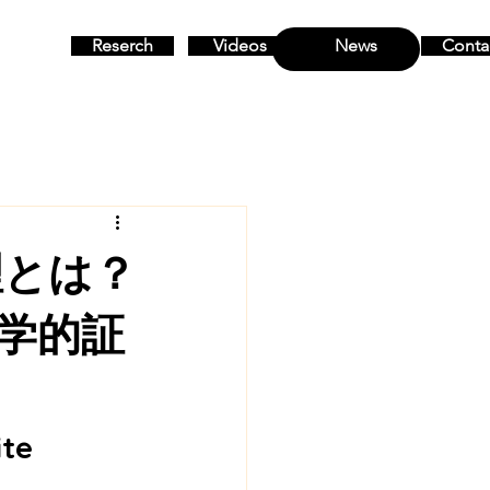
Reserch
Videos
News
Conta
MENU
原理とは？
学的証
e 