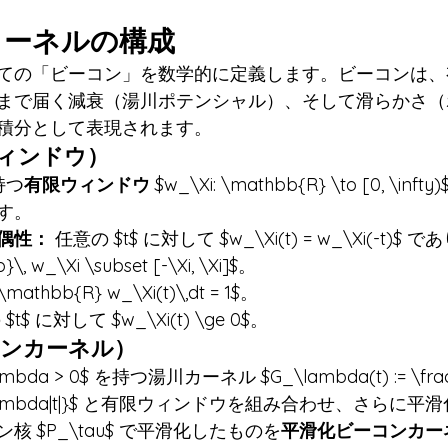
ンカーネルの構成
ての「ビーコン」を数学的に定義します。ビーコンは、
まで届く減衰（湯川ポテンシャル）、そして滑らかさ（
積分として表現されます。
ウィンドウ）
を持つ
有限ウィンドウ
 $w_\Xi: \mathbb{R} \to [0, \in
す。
偶性：
 任意の $t$ に対して $w_\Xi(t) = w_\Xi(-t)$ で
\, w_\Xi \subset [-\Xi, \Xi]$。
_\mathbb{R} w_\Xi(t)\,dt = 1$。
$t$ に対して $w_\Xi(t) \ge 0$。
ーコンカーネル）
da > 0$ を持つ湯川カーネル $G_\lambda(t) := \frac
^{-\lambda|t|}$ と有限ウィンドウを組み合わせ、さらに平
アソン核 $P_\tau$ で平滑化したものを
平滑化ビーコンカー