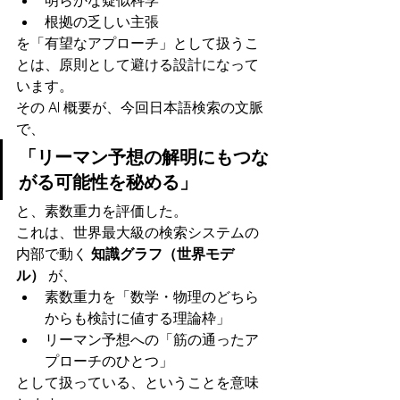
明らかな疑似科学
根拠の乏しい主張
を「有望なアプローチ」として扱うこ
とは、原則として避ける設計になって
います。
その AI 概要が、今回日本語検索の文脈
で、
「リーマン予想の解明にもつな
がる可能性を秘める」
と、素数重力を評価した。
これは、世界最大級の検索システムの
内部で動く 
知識グラフ（世界モデ
ル）
 が、
素数重力を「数学・物理のどちら
からも検討に値する理論枠」
リーマン予想への「筋の通ったア
プローチのひとつ」
として扱っている、ということを意味