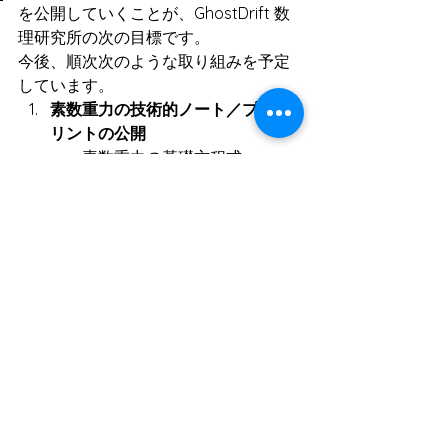
を公開していくことが、GhostDrift 数
理研究所の次の目標です。
今後、順次次のような取り組みを予定
しています。
素数重力の技術的ノート／プレプ
リントの公開
素数重力の基礎方程式
リーマン予想との関係を示す
コア部分
有限閉包・Yukawa 型カーネ
ルなどの数理構造
数値実験と ADIC 台帳の公開
素数重力に基づく数値計算の
結果を、
整数レベルで検証可能な ADIC 
台帳として公開し、
誰でもチェックできる形で透
明化する。
研究者・実務家とのコラボレーシ