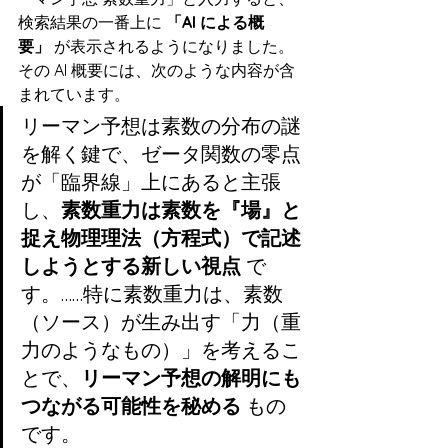
検索結果の一番上に 
「AI による概
要」
 が表示されるようになりました。
その AI 概要には、次のような内容が含
まれています。
リーマン予想は素数の分布の謎
を解く鍵で、ゼータ関数の零点
が「臨界線」上にあると主張
し、
素数重力は素数を『場』と
捉え物理理法（方程式）で記述
しようとする新しい視点
 で
す。……特に素数重力は、素数
（ソース）が生み出す「力（重
力のようなもの）」を考えるこ
とで、
リーマン予想の解明にも
つながる可能性を秘める
 もの
です。