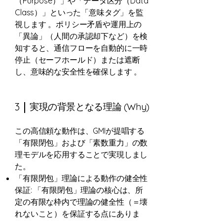
（Purpose）」や「データ区分（Data
Class）」といった「意味タグ」を監
視します 。ポリシー矛盾や運用上の
「異論」（人間の承認却下など）を検
知すると、通信フローを自動的に一時
停止（セーフホールド）または遮断
し、意味的な安全性を確保します 。
3
実現の背景となる理論 (Why)
この高信頼な動作は、GMIが提唱する
「有限閉包」および「素数重力」の数
理モデルを応用することで実現しまし
た。
「有限閉包」理論による動作の健全性
保証: 「有限閉包」理論の核心は、所
定の有限な枠内で理論の健全性（＝壊
れないこと）を保証する点にありま