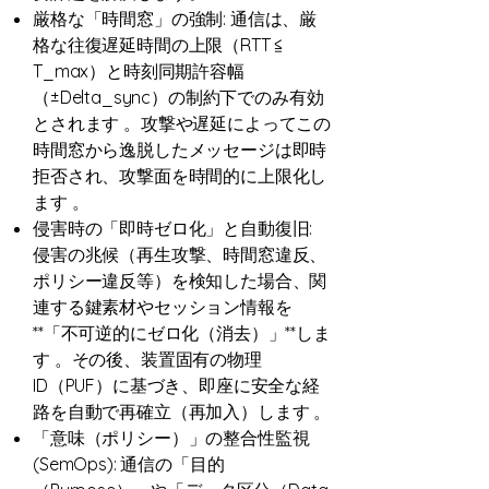
厳格な「時間窓」の強制: 通信は、厳
格な往復遅延時間の上限（RTT ≦
T_max）と時刻同期許容幅
（±Delta_sync）の制約下でのみ有効
とされます 。攻撃や遅延によってこの
時間窓から逸脱したメッセージは即時
拒否され、攻撃面を時間的に上限化し
ます 。
侵害時の「即時ゼロ化」と自動復旧:
侵害の兆候（再生攻撃、時間窓違反、
ポリシー違反等）を検知した場合、関
連する鍵素材やセッション情報を
**「不可逆的にゼロ化（消去）」**しま
す 。その後、装置固有の物理
ID（PUF）に基づき、即座に安全な経
路を自動で再確立（再加入）します 。
「意味（ポリシー）」の整合性監視
(SemOps): 通信の「目的