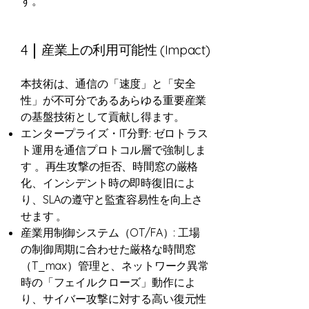
す。
4
産業上の利用可能性 (Impact)
本技術は、通信の「速度」と「安全
性」が不可分であるあらゆる重要産業
の基盤技術として貢献し得ます。
エンタープライズ・IT分野: ゼロトラス
ト運用を通信プロトコル層で強制しま
す 。再生攻撃の拒否、時間窓の厳格
化、インシデント時の即時復旧によ
り、SLAの遵守と監査容易性を向上さ
せます 。
産業用制御システム（OT/FA）: 工場
の制御周期に合わせた厳格な時間窓
（T_max）管理と、ネットワーク異常
時の「フェイルクローズ」動作によ
り、サイバー攻撃に対する高い復元性