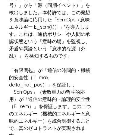
号）」から「源（同期イベント）」を
検出しました。本特許では、この発想
を意味論に応用した「SemOps（意味
エネルギー E_sem(t)）」*を導入しま
す。これは、通信ポリシーや人間の承
認状態という「意味の場」を監視し、
矛盾や異論という「意味的な源（外
乱）」 を検知するものです。
「有限閉包」が「通信の時間的・機械
的安全性（T_max,
delta_hat_pos）」を保証し 、
「SemOps」（素数重力の哲学的応
用）が「通信の意味的・論理的安全性
（E_sem）」を保証します。この二つ
のエネルギー（機械的エネルギーと意
味的エネルギー）を統合制御すること
で、真のゼロトラストが実現されま