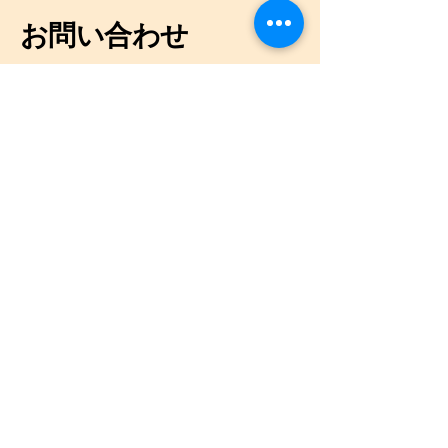
お問い合わせ
当研究所の特許群（有限閉包、素数重
力、センサー、セキュリティ技術等）
に関するご質問、協業のご相談、また
は取材のお申し込みは、以下のフォー
ムよりお気軽にご連絡ください。
ご所属
姓
名