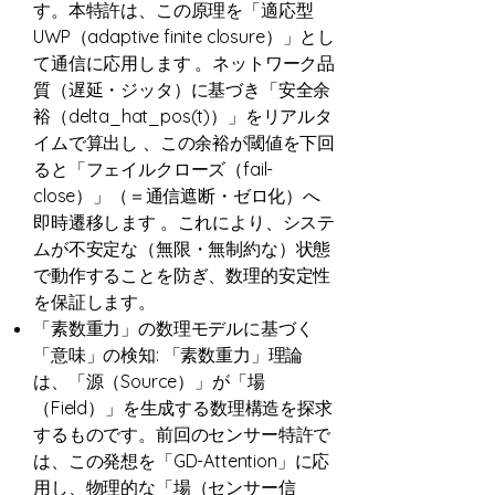
す。本特許は、この原理を「適応型
UWP（adaptive finite closure）」とし
て通信に応用します 。ネットワーク品
質（遅延・ジッタ）に基づき「安全余
裕（delta_hat_pos(t)）」をリアルタ
イムで算出し 、この余裕が閾値を下回
ると「フェイルクローズ（fail-
close）」（＝通信遮断・ゼロ化）へ
即時遷移します 。これにより、システ
ムが不安定な（無限・無制約な）状態
で動作することを防ぎ、数理的安定性
を保証します。
「素数重力」の数理モデルに基づく
「意味」の検知: 「素数重力」理論
は、「源（Source）」が「場
（Field）」を生成する数理構造を探求
するものです。前回のセンサー特許で
は、この発想を「GD-Attention」に応
用し、物理的な「場（センサー信