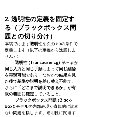
2. 透明性の定義を固定す
る（ブラックボックス問
題との切り分け）
本稿ではまず
透明性
を次の3つの条件で
定義します（以下の定義から逸脱しま
せん）:
·         
透明性 (Transparency)
: 第三者が
同じ入力
と
同じ手順
によって
同じ結論
を再現可能
であり、なおかつ
結果を見
た後で基準や説明を差し替え不能
で、
さらに
「どこまで説明できるか」が有
限の範囲に確定
していること。
·         
ブラックボックス問題 (Black-
box)
: モデルの内部表現が直観的に読め
ない問題を指します。透明性に関連す