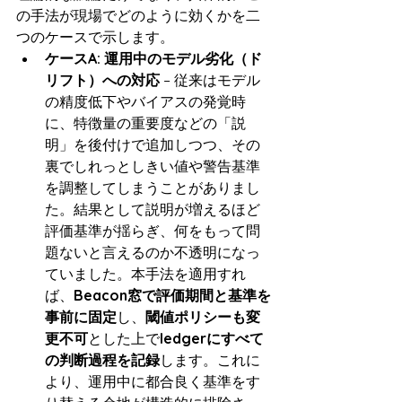
の手法が現場でどのように効くかを二
つのケースで示します。
ケースA: 運用中のモデル劣化（ド
リフト）への対応
 – 従来はモデル
の精度低下やバイアスの発覚時
に、特徴量の重要度などの「説
明」を後付けで追加しつつ、その
裏でしれっとしきい値や警告基準
を調整してしまうことがありまし
た。結果として説明が増えるほど
評価基準が揺らぎ、何をもって問
題ないと言えるのか不透明になっ
ていました。本手法を適用すれ
ば、
Beacon窓で評価期間と基準を
事前に固定
し、
閾値ポリシーも変
更不可
とした上で
ledgerにすべて
の判断過程を記録
します。これに
より、運用中に都合良く基準をす