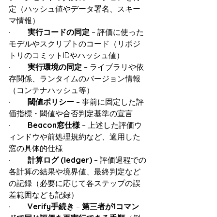
定（ハッシュ値やデータ署名、スキー
マ情報）
·         
実行コードの同定
 – 評価に使った
モデルやスクリプトのコード（リポジ
トリのコミットIDやハッシュ値）
·         
実行環境の同定
 – ライブラリや依
存関係、ランタイムのバージョン情報
（コンテナハッシュ等）
·         
閾値ポリシー
 – 事前に固定した評
価指標・閾値や合否判定基準の宣言
·         
Beacon窓仕様
 – 上述した評価ウ
ィンドウや前処理規約など、適用した
窓の具体的仕様
·         
計算ログ (ledger)
 – 評価過程での
各計算の結果や境界値、最終判定など
の記録（必要に応じて各ステップの誤
差範囲なども記録）
·         
Verify手続き
 – 
第三者が1コマン