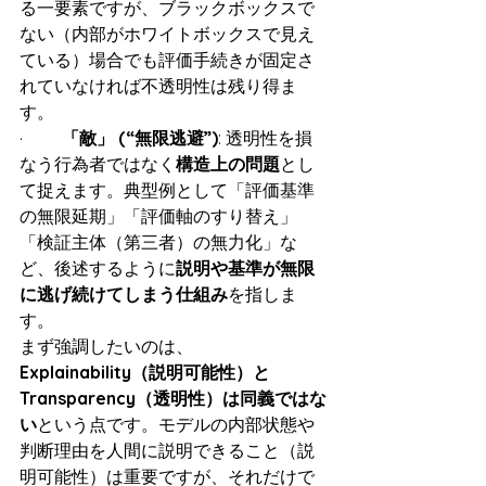
る一要素ですが、ブラックボックスで
ない（内部がホワイトボックスで見え
ている）場合でも評価手続きが固定さ
れていなければ不透明性は残り得ま
す。
·         
「敵」 (“無限逃避”)
: 透明性を損
なう行為者ではなく
構造上の問題
とし
て捉えます。典型例として「評価基準
の無限延期」「評価軸のすり替え」
「検証主体（第三者）の無力化」な
ど、後述するように
説明や基準が無限
に逃げ続けてしまう仕組み
を指しま
す。
まず強調したいのは、
Explainability（説明可能性）と 
Transparency（透明性）は同義ではな
い
という点です。モデルの内部状態や
判断理由を人間に説明できること（説
明可能性）は重要ですが、それだけで