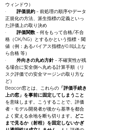
ウィンドウ）
·         
評価規約
 – 前処理の順序やデータ
正規化の方法、派生指標の定義といっ
た評価上の取り決め
·         
評価関数
 – 何をもって合格/不合
格（OK/NG）とするかという指標・閾
値（例：あるバイアス指標が0.8以上な
ら合格 等）
·         
外向きの丸め方針
 – 不確実性が残
る場合に安全側へ丸める計算手順（リ
スク評価での安全マージンの取り方な
ど）
Beacon窓とは、これらの
「評価手続き
上の窓」を事前に固定してしまうこと
を意味します。こうすることで、評価
者・モデル開発者が後から基準を都合
よく変える余地を断ち切ります。
どこ
まで見るか（射程）を固定しないかぎ
り透明性は成立しません
。もし評価の