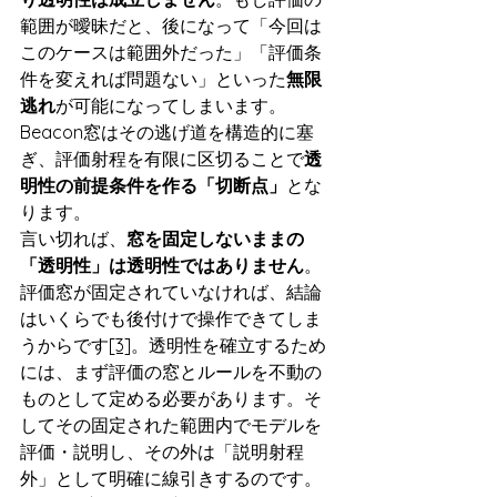
範囲が曖昧だと、後になって「今回は
このケースは範囲外だった」「評価条
件を変えれば問題ない」といった
無限
逃れ
が可能になってしまいます。
Beacon窓はその逃げ道を構造的に塞
ぎ、評価射程を有限に区切ることで
透
明性の前提条件を作る「切断点」
とな
ります。
言い切れば、
窓を固定しないままの
「透明性」は透明性ではありません
。
評価窓が固定されていなければ、結論
はいくらでも後付けで操作できてしま
うからです
[3]
。透明性を確立するため
には、まず評価の窓とルールを不動の
ものとして定める必要があります。そ
してその固定された範囲内でモデルを
評価・説明し、その外は「説明射程
外」として明確に線引きするのです。