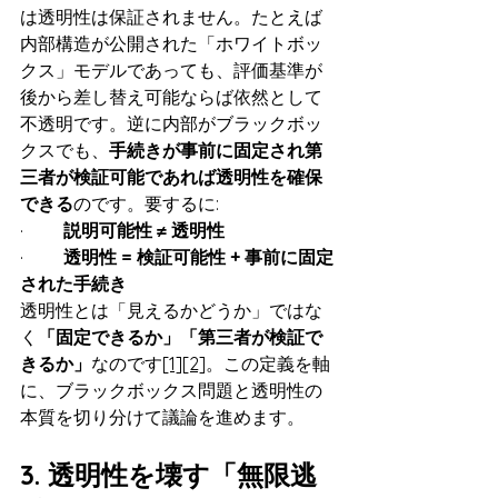
は透明性は保証されません。たとえば
内部構造が公開された「ホワイトボッ
クス」モデルであっても、評価基準が
後から差し替え可能ならば依然として
不透明です。逆に内部がブラックボッ
クスでも、
手続きが事前に固定され第
三者が検証可能であれば透明性を確保
できる
のです。要するに:
·         
説明可能性 ≠ 透明性
·         
透明性 = 検証可能性 + 事前に固定
された手続き
透明性とは「見えるかどうか」ではな
く
「固定できるか」「第三者が検証で
きるか」
なのです
[1]
[2]
。この定義を軸
に、ブラックボックス問題と透明性の
本質を切り分けて議論を進めます。
3. 透明性を壊す「無限逃