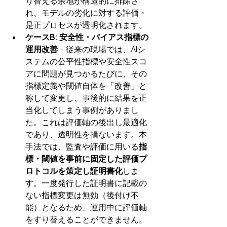
り替える余地が構造的に排除さ
れ、モデルの劣化に対する評価・
是正プロセスが透明化されます。
ケースB: 安全性・バイアス指標の
運用改善
 – 従来の現場では、AIシ
ステムの公平性指標や安全性スコ
アに問題が見つかるたびに、その
指標定義や閾値自体を「改善」と
称して変更し、事後的に結果を正
当化してしまう事例がありまし
た。これは評価軸の後出し最適化
であり、透明性を損ないます。本
手法では、監査や評価に用いる
指
標・閾値を事前に固定した評価プ
ロトコルを策定し証明書化
しま
す。一度発行した証明書に記載の
ない指標変更は無効（後付け不
能）となるため、運用中に評価軸
をすり替えることができません。