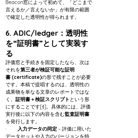
Beacon窓によって初めて、「どこまで
言えるか／言えないか」が有限の範囲
で確定した透明性が得られます。
6. ADIC/ledger：透明性
を“証明書”として実装す
る
評価窓と手続きを固定したなら、次は
それを
第三者が検証可能な証明
書 (certificate)
の形で残すことが必要
です。本稿で提唱するのは、透明性の
成果物を単なる文章のレポートではな
く、
証明書＋検証スクリプト
という形
にすることです
[4]
。具体的には、評価
実行後に以下の内容を含む
監査証明書
を発行します。
·         
入力データの同定
 – 評価に用いた
データセットや入力のバージョンを特