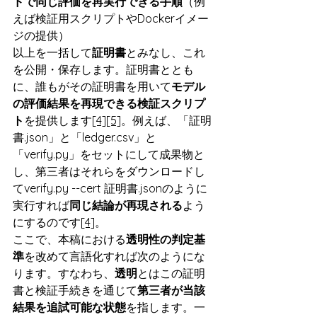
ドで同じ評価を再実行できる手順
（例
えば検証用スクリプトやDockerイメー
ジの提供）
以上を一括して
証明書
とみなし、これ
を公開・保存します。証明書ととも
に、誰もがその証明書を用いて
モデル
の評価結果を再現できる検証スクリプ
ト
を提供します
[4]
[5]
。例えば、「証明
書.json」と「ledger.csv」と
「verify.py」をセットにして成果物と
し、第三者はそれらをダウンロードし
てverify.py --cert 証明書.jsonのように
実行すれば
同じ結論が再現される
よう
にするのです
[4]
。
ここで、本稿における
透明性の判定基
準
を改めて言語化すれば次のようにな
ります。すなわち、
透明
とはこの証明
書と検証手続きを通じて
第三者が当該
結果を追試可能な状態
を指します。一