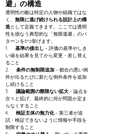
避」の構造
透明性の敵は特定の人物や組織ではな
く、
無限に逃げ続けられる設計上の構
造
として定義できます。ここでは透明
性を損なう典型的な「無限逃避」のパ
ターンを6つ挙げます。
1.      
基準の後出し
 – 評価の基準やしき
い値を結果を見てから変更・差し替え
ること
2.      
条件の無制限追加
 – 都合の悪い例
外が出るたびに新たな例外条件を追加
し続けること
3.      
議論範囲の際限ない拡大
 – 論点を
次々と拡げ、最終的に何が問題か定ま
らなくすること
4.      
検証主体の無力化
 – 第三者が追
試・検証できないように情報や手段を
制限すること