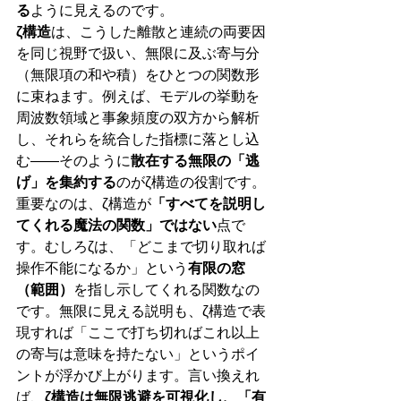
る
ように見えるのです。
ζ構造
は、こうした離散と連続の両要因
を同じ視野で扱い、無限に及ぶ寄与分
（無限項の和や積）をひとつの関数形
に束ねます。例えば、モデルの挙動を
周波数領域と事象頻度の双方から解析
し、それらを統合した指標に落とし込
む――そのように
散在する無限の「逃
げ」を集約する
のがζ構造の役割です。
重要なのは、ζ構造が
「すべてを説明し
てくれる魔法の関数」ではない
点で
す。むしろζは、「どこまで切り取れば
操作不能になるか」という
有限の窓
（範囲）
を指し示してくれる関数なの
です。無限に見える説明も、ζ構造で表
現すれば「ここで打ち切ればこれ以上
の寄与は意味を持たない」というポイ
ントが浮かび上がります。言い換えれ
ば、
ζ構造は無限逃避を可視化し、「有