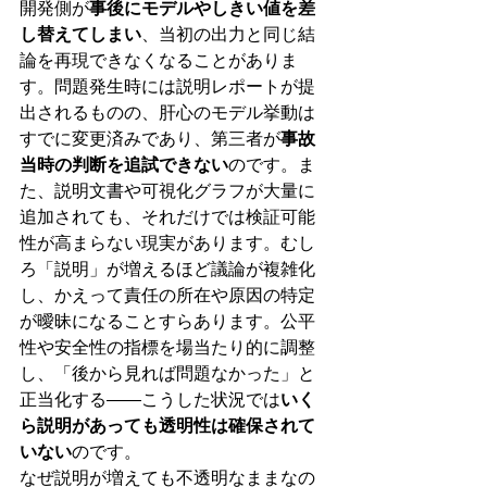
開発側が
事後にモデルやしきい値を差
し替えてしまい
、当初の出力と同じ結
論を再現できなくなることがありま
す。問題発生時には説明レポートが提
出されるものの、肝心のモデル挙動は
すでに変更済みであり、第三者が
事故
当時の判断を追試できない
のです。ま
た、説明文書や可視化グラフが大量に
追加されても、それだけでは検証可能
性が高まらない現実があります。むし
ろ「説明」が増えるほど議論が複雑化
し、かえって責任の所在や原因の特定
が曖昧になることすらあります。公平
性や安全性の指標を場当たり的に調整
し、「後から見れば問題なかった」と
正当化する――こうした状況では
いく
ら説明があっても透明性は確保されて
いない
のです。
なぜ説明が増えても不透明なままなの