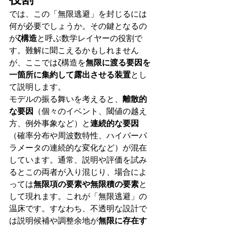
では、この「無限逃避」を封じるには
何が必要でしょうか。その鍵となるの
が
ζ構造
と呼ぶ数学レイヤーの役割で
す。難解に聞こえるかもしれません
が、ここではζ構造を
無限に渡る要因を
一箇所に集約して露出させる装置
とし
て説明します。
モデルの振る舞いを考えると、
離散的
な要因
（個々のイベント、閾値の越え
方、例外事象など）と
連続的な要因
（確率分布や周波数特性、ハイパーパ
ラメータの連続的な変化など）が混在
しています。通常、説明や評価を試み
るとこの両者が入り混じり、場合によ
っては
無限項の要素や無限積の要素
と
して現れます。これが「無限逃避」の
温床です。すなわち、不透明な設計で
は説明候補や調整余地が
無限に存在す