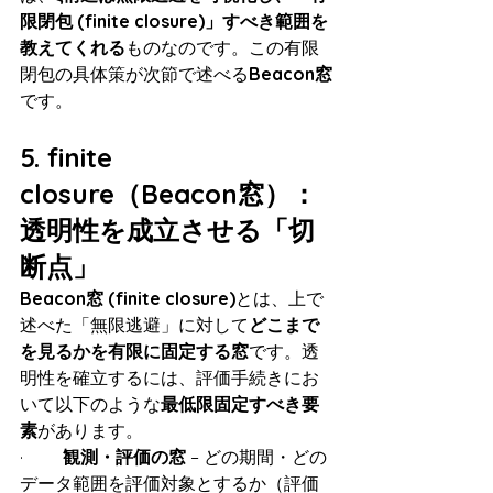
限閉包 (finite closure)」すべき範囲を
教えてくれる
ものなのです。この有限
閉包の具体策が次節で述べる
Beacon窓
です。
5. finite 
closure（Beacon窓）：
透明性を成立させる「切
断点」
Beacon窓 (finite closure)
とは、上で
述べた「無限逃避」に対して
どこまで
を見るかを有限に固定する窓
です。透
明性を確立するには、評価手続きにお
いて以下のような
最低限固定すべき要
素
があります。
·         
観測・評価の窓
 – どの期間・どの
データ範囲を評価対象とするか（評価