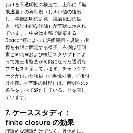
おける不透明性の構造で、上部に「無
限逃避」の典型例（しきい値の後出
し、事後説明の乱発、議論範囲の拡
大、検証不能な評価）が雲状に示され
ています。中央は本稿で提案する
Beacon窓によって評価範囲・規約・指
標を有限に固定する様子、右側は証明
書とledgerおよび検証スクリプトによ
って第三者監査が可能になった透明な
プロセスを示しています。チェックマ
ークが付いた項目（✅再現可能、✅後付
け不能、✅有限の射程）は、透明性の3
条件をすべて満たしていることを表し
ています。
7. ケーススタディ：
finite closure の効果
理論的な議論だけでなく、具体的にこ