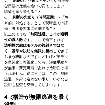
5.      
定義のすり替え
 – 用いている重要
な用語の定義を途中で変えてしまい、
議論を摩り替えること
6.      
判断の先送り（時間延期）
 – 「将
来的に対処する」として現時点での評
価・説明を無限に延期すること
以上のような
「無限逃避」こそが透明
性の真の敵
です。ここで断言すれば、
透明性の敵はモデルの複雑さではな
く、基準や説明を無限に後出しできて
しまう設計
なのです。どれほどモデル
を単純化し可視化しても、評価手続き
が無限に変更可能であれば透明性は得
られません。逆に言えば、この「無限
逃避」を封じ込めない限り、いかなる
説明も監査も空転してしまいます。
4. ζ構造が無限逃避を暴く
役割