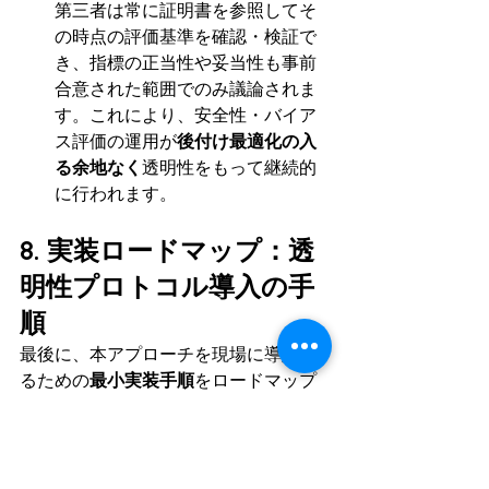
第三者は常に証明書を参照してそ
の時点の評価基準を確認・検証で
き、指標の正当性や妥当性も事前
合意された範囲でのみ議論されま
す。これにより、安全性・バイア
ス評価の運用が
後付け最適化の入
る余地なく
透明性をもって継続的
に行われます。
8. 実装ロードマップ：透
明性プロトコル導入の手
順
最後に、本アプローチを現場に導入す
るための
最小実装手順
をロードマップ
として示します。1つの開発スプリント
（数週間）で着手できる具体的なステ
ップに落とし込むと以下のようになり
ます。