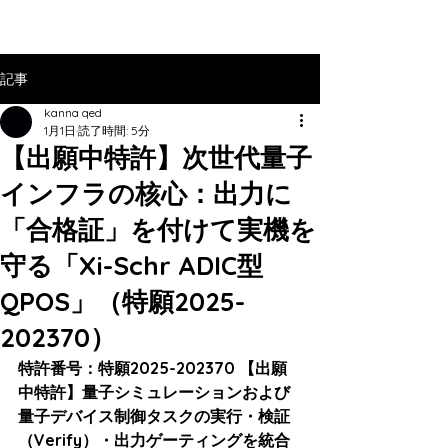
記事
kanna qed
1月1日
読了時間: 5分
【出願中特許】次世代量子
インフラの核心：出力に
「合格証」を付けて実機を
守る「Xi-Schr ADIC型
QPOS」（特願2025-
202370）
特許番号：特願2025-202370 【出願
中特許】量子シミュレーションおよび
量子デバイス制御タスクの実行・検証
（Verify）・出力ゲーティングを統合