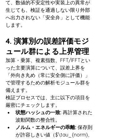
て、数値的不安定性や実装上の異常が
生じても、検証を通過しない限り外部
へ出力されない「安全弁」として機能
します。
4. 演算別の誤差評価モジ
ュール群による上界管理
加算・乗算、複素指数、FFT/IFFTとい
った主要演算について、誤差上界を
「外向き丸め（常に安全側に評価）」
で管理するための解析モジュール群を
備えます。
検証プロセスでは、主に以下の項目を
厳密にチェックします。
状態ハッシュの一致:
 再計算された
波動関数の整合性。
ノルム・エネルギーの乖離:
 保存則
が許容しきい値（$\tau_{norm}, 