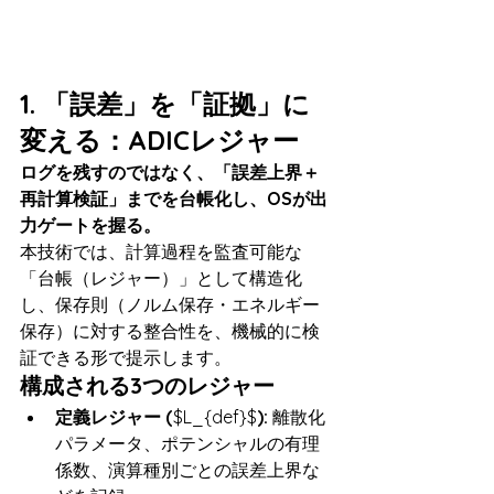
1. 「誤差」を「証拠」に
変える：ADICレジャー
ログを残すのではなく、「誤差上界＋
再計算検証」までを台帳化し、OSが出
力ゲートを握る。
本技術では、計算過程を監査可能な
「台帳（レジャー）」として構造化
し、保存則（ノルム保存・エネルギー
保存）に対する整合性を、機械的に検
証できる形で提示します。
構成される3つのレジャー
定義レジャー (
$L_{def}$
):
 離散化
パラメータ、ポテンシャルの有理
係数、演算種別ごとの誤差上界な