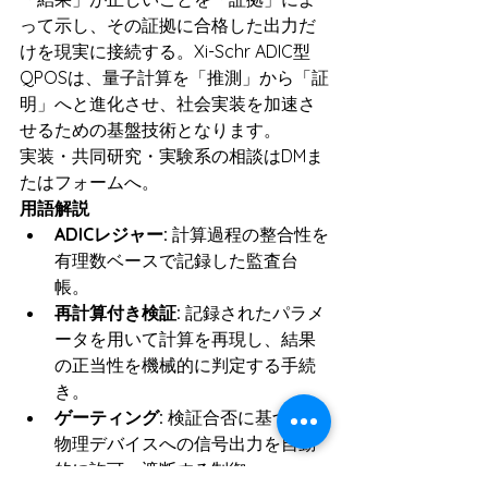
って示し、その証拠に合格した出力だ
けを現実に接続する。Xi-Schr ADIC型
QPOSは、量子計算を「推測」から「証
明」へと進化させ、社会実装を加速さ
せるための基盤技術となります。
実装・共同研究・実験系の相談はDMま
たはフォームへ。
用語解説
ADICレジャー:
 計算過程の整合性を
有理数ベースで記録した監査台
帳。
再計算付き検証:
 記録されたパラメ
ータを用いて計算を再現し、結果
の正当性を機械的に判定する手続
き。
ゲーティング:
 検証合否に基づき、
物理デバイスへの信号出力を自動
的に許可・遮断する制御。