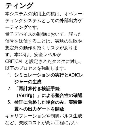
ティング
本システムの実用上の核は、オペレー
ティングシステムとしての
外部出力ゲ
ーティング
です。
量子デバイスの制御において、誤った
信号を送信することは、実験の失敗や
想定外の動作を招くリスクがありま
す。本OSは、安全レベルが 
CRITICAL と設定されたタスクに対し、
以下のプロセスを強制します。
シミュレーションの実行とADICレ
ジャーの生成
「再計算付き検証手続
（Verify）」による整合性の確認
検証に合格した場合のみ、実験装
置への出力ゲートを開放
キャリブレーションや制御パルス生成
など、失敗コストが高い工程におい