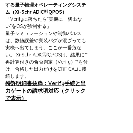
する量子物理オペレーティングシステ
ム（Xi-Schr ADIC型QPOS）
「Verifyに落ちたら“実機に一切出な
い”をOSが強制する」
量子シミュレーションや制御パルス
は、数値誤差や実装バグが混ざっても
実機へ出てしまう。ここが一番危な
い。 Xi-Schr ADIC型QPOSは、結果に**
再計算付きの合否判定（Verify）**を付
け、合格した出力だけをCRITICALに接
続します。
特許明細書抜粋：Verify手続と出
力ゲートの請求項対応（クリック
で表示）