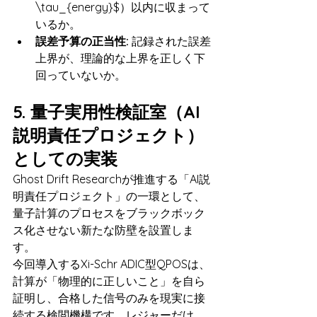
\tau_{energy}$）以内に収まって
いるか。
誤差予算の正当性:
 記録された誤差
上界が、理論的な上界を正しく下
回っていないか。
5. 量子実用性検証室（AI
説明責任プロジェクト）
としての実装
Ghost Drift Researchが推進する「AI説
明責任プロジェクト」の一環として、
量子計算のプロセスをブラックボック
ス化させない新たな防壁を設置しま
す。
今回導入するXi-Schr ADIC型QPOSは、
計算が「物理的に正しいこと」を自ら
証明し、合格した信号のみを現実に接
続する検閲機構です。レジャーだけ