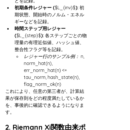
どを記録。
初期条件レジャー (
$L_{inv}$
):
 初
期状態、開始時のノルム・エネル
ギーなどを記録。
時間ステップ用レジャー 
(
$L_{step}$
):
 各ステップごとの物
理量の有理近似値、ハッシュ値、
整合性フラグ等を記録。
レジャー行のサンプル例：
 n, 
norm_hat(n), 
err_norm_hat(n) <= 
tau_norm, hash_state(n), 
flag_norm_ok(n)
これにより、任意の第三者が、計算結
果が保存則をどの程度満たしているか
を、事後的に確認できるようになりま
す。
2. Riemann Xi関数由来ポ