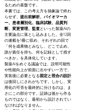
るための基盤です。
本書では、この考え方を抽象論で終わ
らせず、
提出前解析、バイオマーカ
ー、患者層別化、臨床試験、品質判
断、変更管理、監査
といった製薬AIの
主要論点に落とし込みました。全12回
の連載を1冊に収め、それぞれの回で
「何を成果物とみなし、どこで止め、
誰が責任を持ち、何を記録として残す
べきか」を具体化しています。
製薬AIをめぐる議論では、説明可能性
や性能向上が前面に出やすい一方で、
実装後に必要となる
固定と照合の設計
は後回しにされがちです。しかし、実
用化の可否を最終的に分けるのは、ま
さにこの部分です。証跡は後から作る
ものではなく、最初から設計されてい
なければなりません。