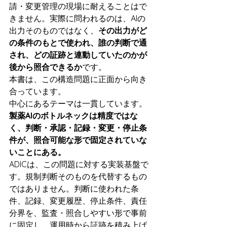
請・変更管理の現場に耐えることはで
きません。実際に問われるのは、AIの
出力そのものではなく、
その出力がど
の条件のもとで使われ、誰の判断で通
され、どの証跡と連動していたのかが
後から照合できるか
です。
本書は、この構造問題に正面から向き
合っています。
中心にあるテーマは一貫しています。
製薬AIのボトルネックは精度ではな
く、判断・承認・記録・変更・停止条
件が、照合可能な形で固定されていな
いことにある。
ADICは、この問題に対する実装基盤で
す。規制判断そのものを代替するもの
ではありません。判断に使われた条
件、記録、変更履歴、停止条件、責任
分界を、監査・照合しやすい形で事前
に固定し、運用時から証跡を積み上げ