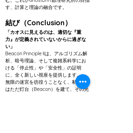
す、計算と理論の融合です。
結び（Conclusion）
「カオスに見えるのは、適切な『重
力』が定義されていないからに過ぎな
い」
Beacon Principle IIは、アルゴリズム解
析、暗号理論、そして複雑系科学にお
ける「停止性」や「安全性」の証明
に、全く新しい視座を提供します。
無限の迷宮を彷徨うことなく、私たち
はただ灯台（Beacon）を建て、その光
が届く範囲で重力が働いていることを
確認すればよいのです。
そうすれば、すべての迷える粒子は、
いつか必ず「家」に帰り着くのですか
ら。