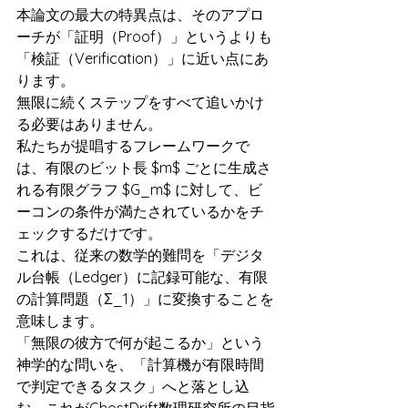
本論文の最大の特異点は、そのアプロ
ーチが「証明（Proof）」というよりも
「検証（Verification）」に近い点にあ
ります。
無限に続くステップをすべて追いかけ
る必要はありません。
私たちが提唱するフレームワークで
は、有限のビット長 $m$ ごとに生成さ
れる有限グラフ $G_m$ に対して、ビ
ーコンの条件が満たされているかをチ
ェックするだけです。
これは、従来の数学的難問を「デジタ
ル台帳（Ledger）に記録可能な、有限
の計算問題（Σ_1）」に変換することを
意味します。
「無限の彼方で何が起こるか」という
神学的な問いを、「計算機が有限時間
で判定できるタスク」へと落とし込
む。これがGhostDrift数理研究所の目指