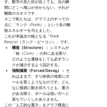
す。数字の見た目が近くても、次の瞬
間にどこへ飛ぶか分からない。それが
離散のカオスです。
そこで私たちは、グラフ上のすべての
点に「ランク（Rank）」という名の離
散エネルギーを与えました。
これが本論文の核となる「Rank 
Beacon（ランク・ビーコン）」です。
構造（Structure）：
 システムが
「核（Core）」の外にある限り、
どのような遷移をしても必ずラン
クが減少するよう設計する。
強制減衰（Forced Decay）：
 そ
れはまるで、すり鉢状の地形にボ
ールを置くようなものです。どん
なに複雑に動き回ろうとも、重力
がある限り、ボールは低い方へと
落ちていくしかありません。
この「人工的な重力」をグラフ構造に