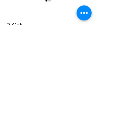
コメント
コメントを追加…
製造業のAI物流を、分断
When AI Sover
Meets the Fact
したまま決めてはいけな
— What a Hiro
い――物流効率化法、現
Conference Is 
場データ、品質、AI統
About
Product
Terms
制、責任を一つの経営判
断へ。10月14日、広島で
ADIC
ALS
Wasan2.0
Companny
RE
About
​Videos
​Blog