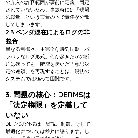
の介入の許容範囲が事前に定義・固定
されていないため、事故時には「現場
の裁量」という言葉の下で責任が分散
してしまいます。
2.3 ベンダ混在によるログの非
整合
異なる制御器、不完全な時刻同期、バ
ラバラなログ形式。何が起きたかの断
片は残っても、階層を跨いだ「意思決
定の連鎖」を再現することは、現状の
システムでは極めて困難です。
3. 問題の核心：DERMSは
「決定権限」を定義して
いない
DERMSの仕様は、監視、制御、そして
最適化については雄弁に語ります。し