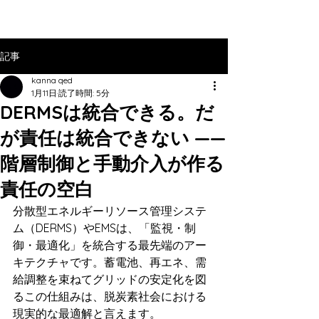
記事
kanna qed
1月11日
読了時間: 5分
DERMSは統合できる。だ
が責任は統合できない ——
階層制御と手動介入が作る
責任の空白
分散型エネルギーリソース管理システ
ム（DERMS）やEMSは、「監視・制
御・最適化」を統合する最先端のアー
キテクチャです。蓄電池、再エネ、需
給調整を束ねてグリッドの安定化を図
るこの仕組みは、脱炭素社会における
現実的な最適解と言えます。