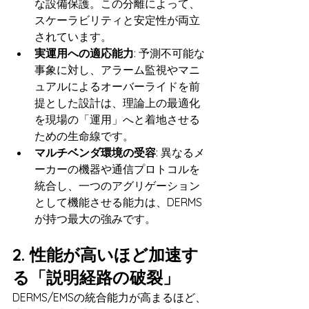
な設備保護。この分離によって、
スケーラビリティと安定性が両立
されています。
実運用への適応能力
: 予測不可能な
事象に対し、アラーム監視やマニ
ュアルによるオーバーライドを前
提とした設計は、理論上の最適化
を現場の「運用」へと着地させる
ための生命線です。
マルチベンダ環境の受容
: 異なるメ
ーカーの機器や通信プロトコルを
統合し、一つのアグリゲーション
として機能させる能力は、DERMS
が持つ最大の強みです。
2. 性能が高いほど加速す
る「説明経路の破裂」
DERMS/EMSの統合能力が高まるほど、