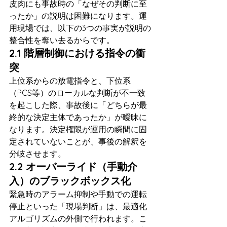
皮肉にも事故時の「なぜその判断に至
ったか」の説明は困難になります。運
用現場では、以下の3つの事実が説明の
整合性を奪い去るからです。
2.1 階層制御における指令の衝
突
上位系からの放電指令と、下位系
（PCS等）のローカルな判断が不一致
を起こした際、事故後に「どちらが最
終的な決定主体であったか」が曖昧に
なります。決定権限が運用の瞬間に固
定されていないことが、事後の解釈を
分岐させます。
2.2 オーバーライド（手動介
入）のブラックボックス化
緊急時のアラーム抑制や手動での運転
停止といった「現場判断」は、最適化
アルゴリズムの外側で行われます。こ