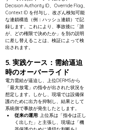
Decision Authority ID、Override Flag、
Context ID を付与し、改ざん検知可能
な連鎖構造（例：ハッシュ連鎖）で記
録します。これにより、事故後に「誰
が、どの権限で決めたか」を別の説明
に差し替えることは、検証によって検
出されます。
5. 実践ケース：需給逼迫
時のオーバーライド
電力需給が逼迫し、上位DERMSから
「最大放電」の指令が出された状況を
想定します。しかし、現場では設備保
護のために出力を抑制し、結果として
系統側で事故が発生したとします。
従来の運用
: 上位系は「指令は正し
く出した」と主張し、現場は「機
器保護のために適切な判断をし