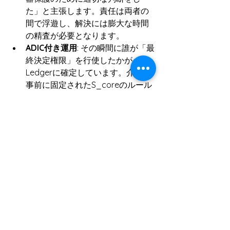
た」と主張します。責任は両者の
間で浮遊し、解決には膨大な時間
の精査が必要となります。
ADIC付き運用
: その瞬間に誰が「最
終決定権限」を行使したかが
Ledgerに確定しています。介入が
事前に固定されたS_coreのルール
内であれば、現場の判断は正当な
運用として免責されます。逆にル
ールを逸脱していれば、それは即
座に「S_core逸脱（non-
compliant operation）」として検
知されます。
6. 結論：境界を閉じるこ
とが、統合を完成させる
DERMS/EMSの真の完成は、制御の統合
だけでは達成されません。決定権限と