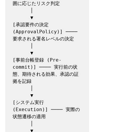
囲に応じたリスク判定

      │

      ▼

[承認要件の決定 
(ApprovalPolicy)] ──── 
要求される署名レベルの決定

      │

      ▼

[事前台帳登録 (Pre-
commit)] ──── 実行前の状
態、期待される効果、承認の証
拠を記録

      │

      ▼

[システム実行 
(Execution)] ──── 実際の
状態遷移の適用

      │

      ▼
