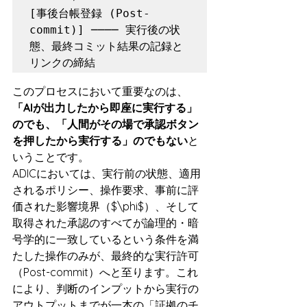
[事後台帳登録 (Post-
commit)] ──── 実行後の状
態、最終コミット結果の記録と
このプロセスにおいて重要なのは、
「AIが出力したから即座に実行する」
のでも、「人間がその場で承認ボタン
を押したから実行する」のでもない
と
いうことです。
ADICにおいては、実行前の状態、適用
されるポリシー、操作要求、事前に評
価された影響境界（$\phi$）、そして
取得された承認のすべてが論理的・暗
号学的に一致しているという条件を満
たした操作のみが、最終的な実行許可
（Post-commit）へと至ります。これ
により、判断のインプットから実行の
アウトプットまでが一本の「証拠のチ