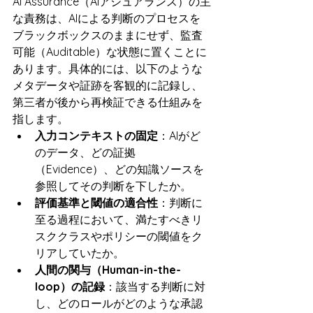
AI Assurance（AIアシュアランス）の主
な責務は、AIによる判断のプロセスを
ブラックボックスのままにせず、監査
可能（Auditable）な状態に置くことに
あります。具体的には、以下のような
メタデータや証跡を客観的に記録し、
第三者が後から再検証できる仕組みを
指します。
入力コンテキストの固定
：AIがど
のデータ、どの証拠
（Evidence）、どの知識ソースを
参照してその判断を下したか。
評価基準と閾値の適合性
：判断に
至る過程において、満たすべきリ
スククラスやポリシーの閾値をク
リアしていたか。
人間の関与（Human-in-the-
loop）の記録
：該当する判断に対
し、どのロールがどのような承認