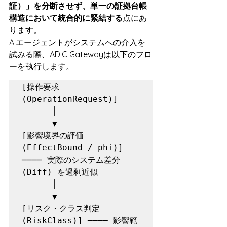
証）」を分断させず、単一の証拠台帳
構造において統合的に緊結する
点にあ
ります。
AIエージェントがシステムへの介入を
試みる際、ADIC Gatewayは以下のフロ
ーを執行します。
[操作要求 
(OperationRequest)]

      │

      ▼

[影響境界の評価 
(EffectBound / phi)] 
──── 実際のシステム差分 
(Diff) を過剰近似

      │

      ▼

[リスク・クラス判定 
(RiskClass)] ──── 影響範