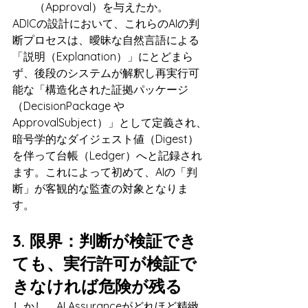
（Approval）を与えたか。
ADICの設計において、これらのAIの判
断プロセスは、曖昧な自然言語による
「説明（Explanation）」にとどまら
ず、後段のシステムが解釈し再実行可
能な「構造化された証拠パッケージ
（DecisionPackage や 
ApprovalSubject）」として定義され、
暗号学的なダイジェスト値（Digest）
を伴って台帳（Ledger）へと記録され
ます。これによって初めて、AIの「判
断」が客観的な監査の対象となりま
す。
3. 限界：判断が検証でき
ても、実行許可が検証で
きなければ危険が残る
しかし、AI Assuranceがどれほど精緻