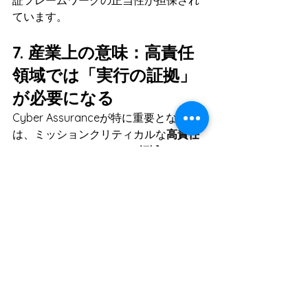
証フレームワークの正当性が担保され
ています。
7. 産業上の意味：高責任
領域では「実行の証拠」
が必要になる
Cyber Assuranceが特に重要となるの
は、ミッションクリティカルな
高責任
（High-Responsibility）領域
です。
金融・決済プラットフォームの業
務処理
 融資判断や大口決済におい
て、AIが承認要件の判定を補助す
る際、その「承認理由（アシュア
ランス）」と「実際の送金・口座
値更新の実行許可」が台帳上で直
結していなければ、エラーや不整
合に対する事後監査が困難になり
ます。