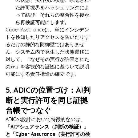
の状態、実行後の状態、承認され
た許可境界をハッシュリンクによ
って結び、それらの整合性を後か
ら再検証可能にします。
Cyber Assuranceは、単にインシデン
トを検知したりアクセスを防いだりす
るだけの静的な防御壁ではありませ
ん。システム内で発生した状態遷移に
対して、「なぜその実行が許容された
のか」を客観的な証拠に基づいて説明
可能にする責任構造の確立です。
5. ADICの位置づけ：AI判
断と実行許可を同じ証拠
台帳でつなぐ
ADICの設計において特徴的なのは、
「AIアシュアランス（判断の検証）」
と「Cyber Assurance（実行許可の検