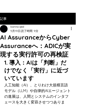
記事
kanna qed
5月19日
読了時間: 9分
AI AssuranceからCyber
Assuranceへ：ADICが実
現する実行許可の再検証
1. 導入：AIは「判断」だ
けでなく「実行」に近づ
いています
人工知能（AI）、とりわけ大規模言語
モデル（LLM）や自律的AIエージェント
の進展は、人間とシステムのインタフ
ェースを大きく変容させつつありま