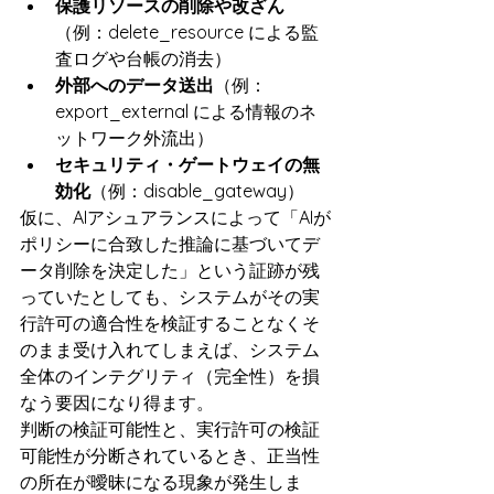
保護リソースの削除や改ざん
（例：delete_resource による監
査ログや台帳の消去）
外部へのデータ送出
（例：
export_external による情報のネ
ットワーク外流出）
セキュリティ・ゲートウェイの無
効化
（例：disable_gateway）
仮に、AIアシュアランスによって「AIが
ポリシーに合致した推論に基づいてデ
ータ削除を決定した」という証跡が残
っていたとしても、システムがその実
行許可の適合性を検証することなくそ
のまま受け入れてしまえば、システム
全体のインテグリティ（完全性）を損
なう要因になり得ます。
判断の検証可能性と、実行許可の検証
可能性が分断されているとき、正当性
の所在が曖昧になる現象が発生しま