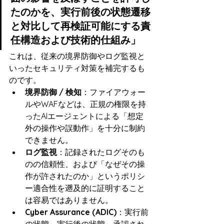
たのかを、実行前後の状態遷移
と対比して再検証可能にする責
任構造および技術的仕組み」
これは、従来の境界防御やログ監視と
いったセキュリティ対策を補完するも
のです。
境界防御 / 検知
：ファイアウォー
ルやWAFなどは、正規の権限を持
ったAIエージェントによる「想定
外の操作や誤動作」を十分に制約
できません。
ログ監視
：記録されたログそのも
のの信頼性、および「なぜその操
作が許されたのか」というポリシ
ー適合性を遡及的に証明すること
は容易ではありません。
Cyber Assurance (ADIC)
：実行前