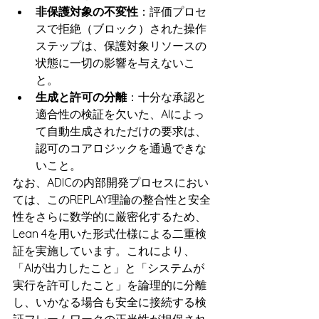
非保護対象の不変性
：評価プロセ
スで拒絶（ブロック）された操作
ステップは、保護対象リソースの
状態に一切の影響を与えないこ
と。
生成と許可の分離
：十分な承認と
適合性の検証を欠いた、AIによっ
て自動生成されただけの要求は、
認可のコアロジックを通過できな
いこと。
なお、ADICの内部開発プロセスにおい
ては、このREPLAY理論の整合性と安全
性をさらに数学的に厳密化するため、
Lean 4を用いた形式仕様による二重検
証を実施しています。これにより、
「AIが出力したこと」と「システムが
実行を許可したこと」を論理的に分離
し、いかなる場合も安全に接続する検