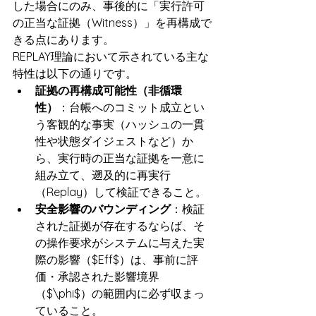
した場合にのみ、事後的に「実行許可
の正当な証拠（Witness）」を再構成で
きる点にあります。
REPLAY理論において示されている主な
特性は以下の通りです。
証拠の再構成可能性（非循環
性）
：台帳へのコミット成立とい
う客観的な事実（ハッシュの一貫
性や状態ダイジェストなど）か
ら、実行時の正当な証拠を一意に
組み立て、遡及的に再実行
（Replay）して検証できること。
安全影響のバウンディング
：検証
された証拠が存在するならば、そ
の操作要求がシステムに与えた実
際の影響（$Eff$）は、事前に評
価・承認された影響境界
（$\phi$）の範囲内に必ず収まっ
ていること。