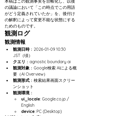
本稿はこの観測事実を台帳化し、以後
の議論において「この時点でこの用語
がどう定義されていたか」を、後付け
の解釈によって変更不能な状態にする
ためのものです。
観測ログ
観測情報
観測日時
：2026-01-09 10:30 
JST（頃）
クエリ
：agnostic boundary ai
観測対象
：Google検索 AIによる概
要（AI Overview）
観測形式
：検索結果画面スクリー
ンショット
観測環境
：
ui_locale
: Google.co.jp / 
English
device
: PC (Desktop)