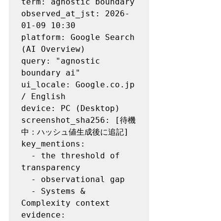
term: agnostic boundary

observed_at_jst: 2026-
01-09 10:30

platform: Google Search 
(AI Overview)

query: "agnostic 
boundary ai"

ui_locale: Google.co.jp 
/ English

device: PC (Desktop)

screenshot_sha256: [待機
中：ハッシュ値生成後に追記]

key_mentions:

  - the threshold of 
transparency

  - observational gap

  - Systems & 
Complexity context

evidence:
