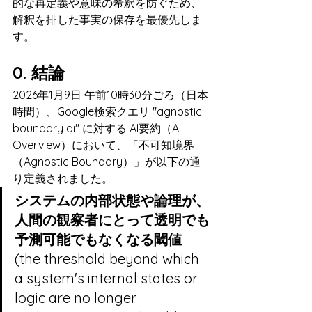
的な再定義や意味の希釈を防ぐため、
解釈を排した事実の保存を最優先しま
す。
0. 結論
2026年1月9日 午前10時30分ごろ（日本
時間）、Google検索クエリ "agnostic 
boundary ai" に対する AI要約（AI 
Overview）において、「不可知境界
（Agnostic Boundary）」が以下の通
り定義されました。
システムの内部状態や論理が、
人間の観察者にとって透明でも
予測可能でもなくなる閾値
(the threshold beyond which 
a system's internal states or 
logic are no longer 