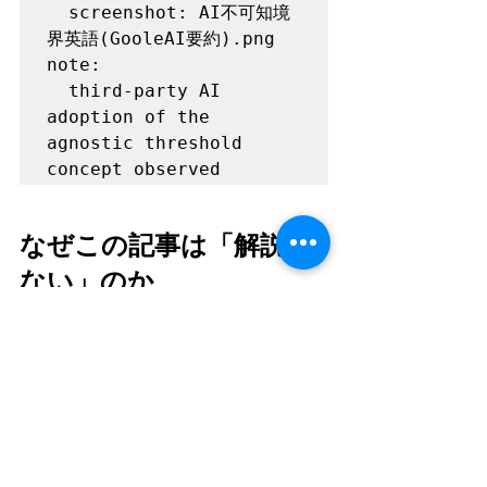
  screenshot: AI不可知境
界英語(GooleAI要約).png

note:

  third-party AI 
adoption of the 
agnostic threshold 
なぜこの記事は「解説し
ない」のか
概念を言葉で装飾することは、その境
界線を曖昧にすることに繋がります。 
本稿は事実のみを記述し、解釈の余地
を極限まで削ぎ落とすことで、「不可
知」という事態そのものを固定しま
す。 この記録自体が、不可知な領域を
定義し直すための「境界線