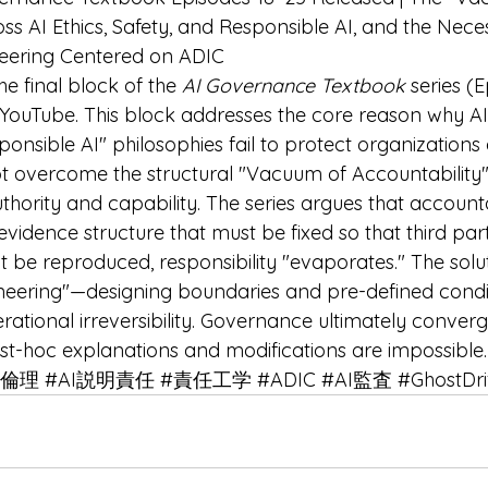
ss AI Ethics, Safety, and Responsible AI, and the Neces
neering Centered on ADIC
he final block of the 
AI Governance Textbook
 series (
YouTube. This block addresses the core reason why AI e
ponsible AI" philosophies fail to protect organizations 
ot overcome the structural "Vacuum of Accountability
thority and capability. The series argues that accountab
vidence structure that must be fixed so that third part
ot be reproduced, responsibility "evaporates." The soluti
ineering"—designing boundaries and pre-defined condit
ational irreversibility. Governance ultimately converg
st-hoc explanations and modifications are impossible.
I倫理
#AI説明責任
#責任工学
#ADIC
#AI監査
#GhostDri