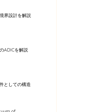
境界設計を解説
ADICを解説
条件としての構造
cuum of 