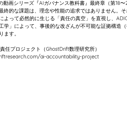
開中の動画シリーズ『AIガバナンス教科書』最終章（第18〜
の最終的な課題は、理念や性能の追求ではありません。
によって必然的に生じる「責任の真空」を直視し、ADI
工学」によって、事後的な改ざんが不可能な証拠構造（
ります。
責任プロジェクト（GhostDrift数理研究所） 
iftresearch.com/ai-accountability-project