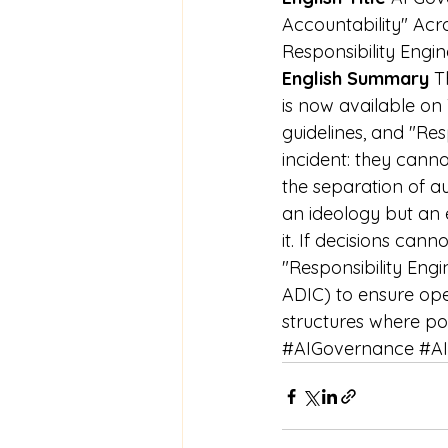
Accountability" Acro
Responsibility Engi
English Summary
 T
is now available on 
guidelines, and "Res
incident: they cann
the separation of au
an ideology but an e
it. If decisions cann
"Responsibility Eng
ADIC) to ensure oper
structures where po
#AIGovernance
#A