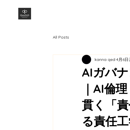
株式会社GhostDrift数理研究所
All Posts
kanna qed
4月6日
AIガバ
｜AI倫理・
貫く「責
る責任工