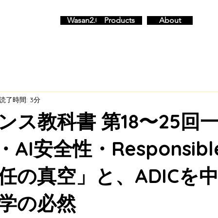
Wasan2.0
Products
About
読了時間: 3分
ナンス教科書 第18〜25回
AI安全性・Responsible
任の真空」と、ADICを
学の必然