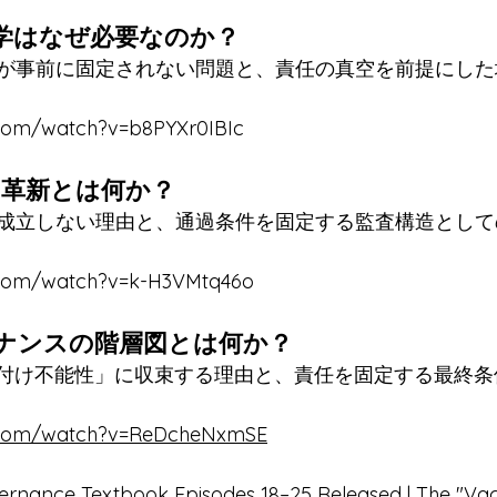
工学はなぜ必要なのか？
が事前に固定されない問題と、責任の真空を前提にした
.com/watch?v=b8PYXr0IBIc
Cの革新とは何か？
成立しない理由と、通過条件を固定する監査構造としての
e.com/watch?v=k-H3VMtq46o
バナンスの階層図とは何か？
後付け不能性」に収束する理由と、責任を固定する最終
e.com/watch?v=ReDcheNxmSE
vernance Textbook Episodes 18–25 Released | The "Va