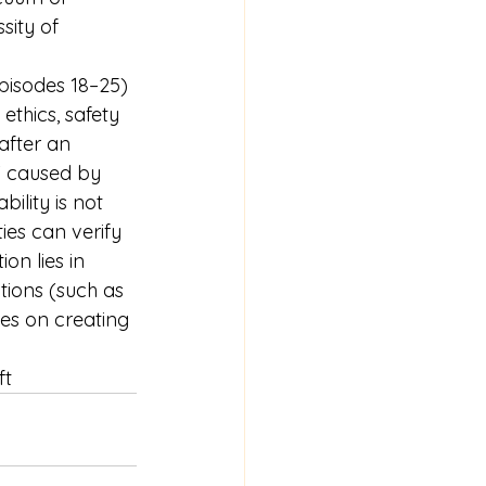
sity of 
Episodes 18–25) 
thics, safety 
after an 
" caused by 
ility is not 
ies can verify 
on lies in 
ions (such as 
es on creating 
ft