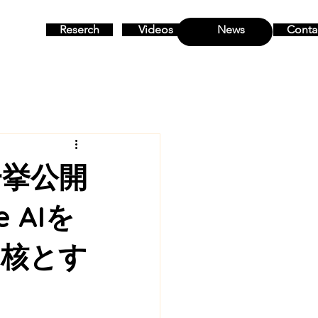
Reserch
Videos
News
Conta
MENU
一挙公開
 AIを
中核とす