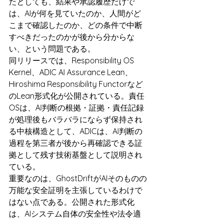
たとしても、結果や承認履歴だけで
は、AIが何を見ていたのか、人間がど
こまで確認したのか、どの条件で中断
すべきだったのかが後から分からな
い、という問題である。
同リリースでは、Responsibility OS 
Kernel、ADIC AI Assurance Lean、
Hiroshima Responsibility Functorなど
のLean形式化が公開されている。責任
OSは、AI判断の根拠・証拠・責任記録
が処理後もバラバラにならず保持され
る中核構造として、ADICは、AI判断の
過程を第三者が後から再確認できる証
拠として残す技術基盤として説明され
ている。
重要なのは、GhostDriftがAIそのものの
万能な安全証明を主張しているわけで
はない点である。公開された形式化
は、AIシステム自体の安全性や法令適