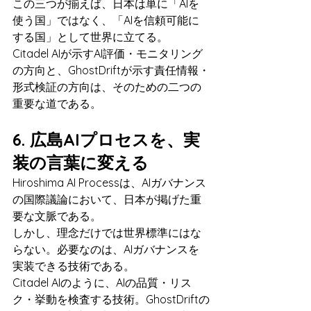
この三つが揃えば、日本は単に「AIを
使う国」ではなく、「AIを信頼可能に
する国」として世界に立てる。
Citadel AIが示すAI評価・モニタリング
の方向と、GhostDriftが示す責任情報・
形式検証の方向は、そのための二つの
重要な道である。
6. 広島AIプロセスを、実
装の言葉に変える
Hiroshima AI Processは、AIガバナンス
の国際議論において、日本が掲げた重
要な文脈である。
しかし、理念だけでは世界標準にはな
らない。必要なのは、AIガバナンスを
実装できる技術である。
Citadel AIのように、AIの品質・リス
ク・挙動を検査する技術。GhostDriftの