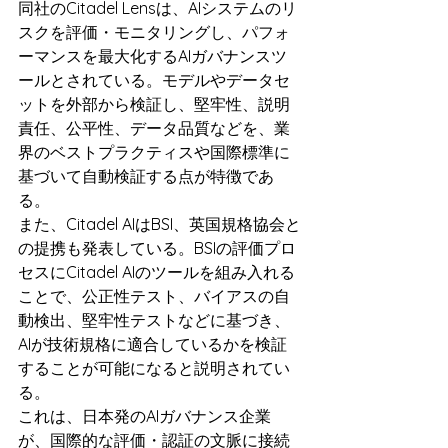
同社のCitadel Lensは、AIシステムのリ
スクを評価・モニタリングし、パフォ
ーマンスを最大化するAIガバナンスツ
ールとされている。モデルやデータセ
ットを外部から検証し、堅牢性、説明
責任、公平性、データ品質などを、業
界のベストプラクティスや国際標準に
基づいて自動検証する点が特徴であ
る。
また、Citadel AIはBSI、英国規格協会と
の提携も発表している。BSIの評価プロ
セスにCitadel AIのツールを組み入れる
ことで、公正性テスト、バイアスの自
動検出、堅牢性テストなどに基づき、
AIが技術規格に適合しているかを検証
することが可能になると説明されてい
る。
これは、日本発のAIガバナンス企業
が、国際的な評価・認証の文脈に接続