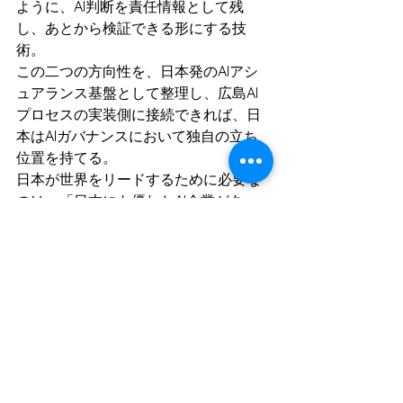
ように、AI判断を責任情報として残
し、あとから検証できる形にする技
術。
この二つの方向性を、日本発のAIアシ
ュアランス基盤として整理し、広島AI
プロセスの実装側に接続できれば、日
本はAIガバナンスにおいて独自の立ち
位置を持てる。
日本が世界をリードするために必要な
のは、「日本にも優れたAI企業があ
る」と主張することではない。AIを社
会が採用できる状態にする技術を、具
体的に示すことである。
AIを作る国から、AIを信頼可能にする国
へ。
Citadel AIとGhostDriftは、その転換に
必要な二つの方向性を示している。
参考文献