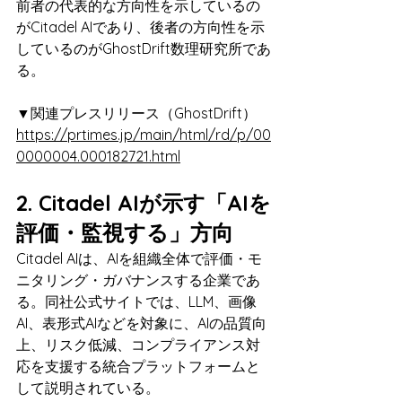
前者の代表的な方向性を示しているの
がCitadel AIであり、後者の方向性を示
しているのがGhostDrift数理研究所であ
る。
▼関連プレスリリース（GhostDrift）
https://prtimes.jp/main/html/rd/p/00
0000004.000182721.html
2. Citadel AIが示す「AIを
評価・監視する」方向
Citadel AIは、AIを組織全体で評価・モ
ニタリング・ガバナンスする企業であ
る。同社公式サイトでは、LLM、画像
AI、表形式AIなどを対象に、AIの品質向
上、リスク低減、コンプライアンス対
応を支援する統合プラットフォームと
して説明されている。