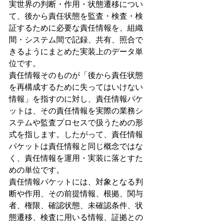
実世界の判断・作用・状態遷移につい
て、後から責任状態を監査・検査・検
証するために必要な責任情報を、組織
間・システム間で記録、共有、照合で
きるようにまとめた実装上のデータ単
位です。
責任情報そのものが「後から責任状態
を再構成するために失ってはいけない
情報」を指すのに対し、責任情報パケ
ットは、その責任情報を実際の業務シ
ステムや監査プロセスで扱うための形
式を指します。したがって、責任情報
パケットは責任情報と同じ概念ではな
く、責任情報を運用・実装に落とすた
めの単位です。
責任情報パケットには、対象となる判
断や作用、その前提情報、根拠、関与
者、権限、確認状態、未確認条件、状
態遷移、検査に用いる情報、証拠との