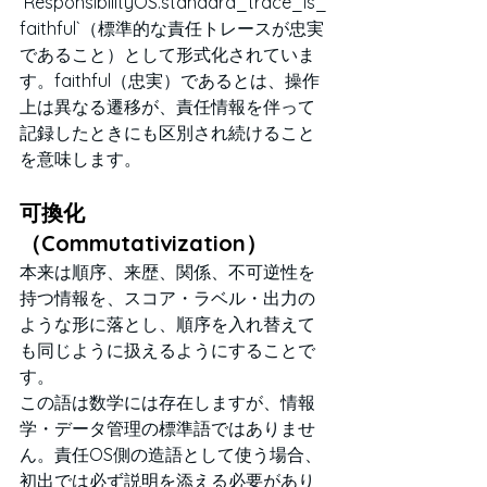
`ResponsibilityOS.standard_trace_is_
faithful`（標準的な責任トレースが忠実
であること）として形式化されていま
す。faithful（忠実）であるとは、操作
上は異なる遷移が、責任情報を伴って
記録したときにも区別され続けること
を意味します。
可換化
（Commutativization）
本来は順序、来歴、関係、不可逆性を
持つ情報を、スコア・ラベル・出力の
ような形に落とし、順序を入れ替えて
も同じように扱えるようにすることで
す。
この語は数学には存在しますが、情報
学・データ管理の標準語ではありませ
ん。責任OS側の造語として使う場合、
初出では必ず説明を添える必要があり