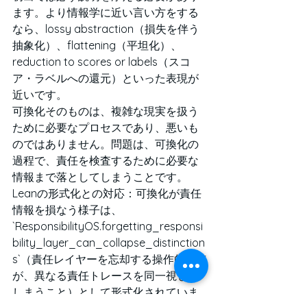
ます。より情報学に近い言い方をする
なら、lossy abstraction（損失を伴う
抽象化）、flattening（平坦化）、
reduction to scores or labels（スコ
ア・ラベルへの還元）といった表現が
近いです。
可換化そのものは、複雑な現実を扱う
ために必要なプロセスであり、悪いも
のではありません。問題は、可換化の
過程で、責任を検査するために必要な
情報まで落としてしまうことです。
Leanの形式化との対応：可換化が責任
情報を損なう様子は、
`ResponsibilityOS.forgetting_responsi
bility_layer_can_collapse_distinction
s`（責任レイヤーを忘却する操作的視点
が、異なる責任トレースを同一視して
しまうこと）として形式化されていま