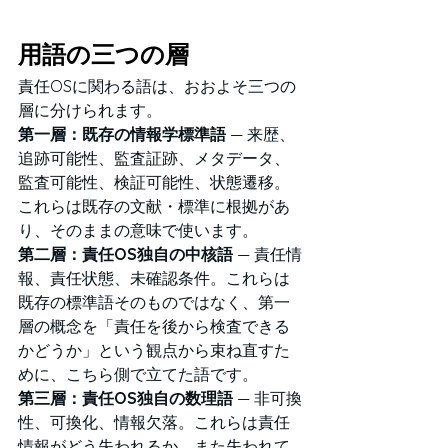
用語の三つの層
責任OSに関わる語は、おおよそ三つの
層に分けられます。
第一層：既存の情報学標準語
 — 来歴、
追跡可能性、監査証跡、メタデータ、
監査可能性、検証可能性、状態遷移。
これらは既存の文献・標準に根拠があ
り、そのままの意味で使います。
第二層：責任OS独自の中核語
 — 責任情
報、責任状態、未確認条件。これらは
既存の標準語そのものではなく、第一
層の概念を「責任を後から検査できる
かどうか」という観点から束ね直すた
めに、こちら側で立てた語です。
第三層：責任OS独自の数理語
 — 非可換
性、可換化、情報欠落。これらは責任
情報がどう失われるか、また失われて