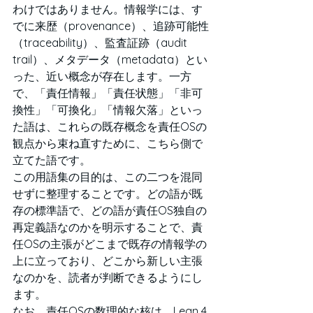
わけではありません。情報学には、す
でに来歴（provenance）、追跡可能性
（traceability）、監査証跡（audit 
trail）、メタデータ（metadata）とい
った、近い概念が存在します。一方
で、「責任情報」「責任状態」「非可
換性」「可換化」「情報欠落」といっ
た語は、これらの既存概念を責任OSの
観点から束ね直すために、こちら側で
立てた語です。
この用語集の目的は、この二つを混同
せずに整理することです。どの語が既
存の標準語で、どの語が責任OS独自の
再定義語なのかを明示することで、責
任OSの主張がどこまで既存の情報学の
上に立っており、どこから新しい主張
なのかを、読者が判断できるようにし
ます。
なお、責任OSの数理的な核は、Lean 4