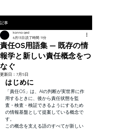
記事
kanna qed
6月13日
読了時間: 11分
責任OS用語集 — 既存の情
報学と新しい責任概念をつ
なぐ
更新日：
7月5日
はじめに
「責任OS」は、AIの判断が実世界に作
用するときに、後から責任状態を監
査・検査・検証できるようにするため
の情報基盤として提案している概念で
す。
この概念を支える語のすべてが新しい