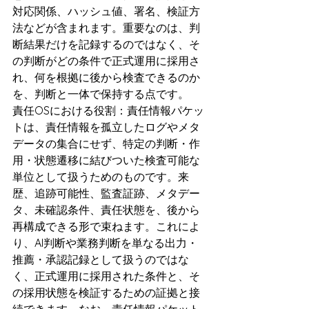
対応関係、ハッシュ値、署名、検証方
法などが含まれます。重要なのは、判
断結果だけを記録するのではなく、そ
の判断がどの条件で正式運用に採用さ
れ、何を根拠に後から検査できるのか
を、判断と一体で保持する点です。
責任OSにおける役割：責任情報パケッ
トは、責任情報を孤立したログやメタ
データの集合にせず、特定の判断・作
用・状態遷移に結びついた検査可能な
単位として扱うためのものです。来
歴、追跡可能性、監査証跡、メタデー
タ、未確認条件、責任状態を、後から
再構成できる形で束ねます。これによ
り、AI判断や業務判断を単なる出力・
推薦・承認記録として扱うのではな
く、正式運用に採用された条件と、そ
の採用状態を検証するための証拠と接