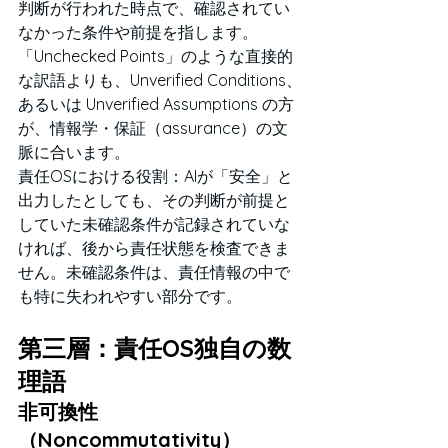
判断が行われた時点で、確認されてい
なかった条件や前提を指します。
「Unchecked Points」のような直接的
な訳語よりも、Unverified Conditions、
あるいは Unverified Assumptions の方
が、情報学・保証（assurance）の文
脈に合います。
責任OSにおける役割：AIが「安全」と
出力したとしても、その判断が前提と
していた未確認条件が記録されていな
ければ、後から責任状態を検査できま
せん。未確認条件は、責任情報の中で
も特に失われやすい部分です。
第三層：責任OS独自の数
理語
非可換性
（Noncommutativity）