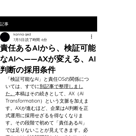
記事
kanna qed
7月5日
読了時間: 6分
責任あるAIから、検証可能
なAIへ——AXが変える、AI
判断の採用条件
「検証可能なAI」と責任OSの関係につ
いては、すでに
別記事で整理しまし
た。
本稿はその続きとして、AX（AI 
Transformation）という文脈を加えま
す。AXが進むほど、企業はAI判断を正
式運用に採用せざるを得なくなりま
す。その段階で初めて「責任あるAI」
では足りないことが見えてきます。必