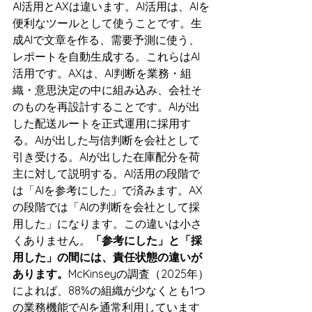
AI活用とAXは違います。AI活用は、AIを
便利なツールとして使うことです。生
成AIで文章を作る、需要予測に使う、
レポートを自動生成する。これらはAI
活用です。AXは、AI判断を業務・組
織・意思決定の中に組み込み、会社そ
のものを再設計することです。AIが出
した配送ルートを正式運用に採用す
る。AIが出した与信判断を会社として
引き受ける。AIが出した在庫配分を荷
主に対して説明する。AI活用の段階で
は「AIを参考にした」で済みます。AX
の段階では「AIの判断を会社として採
用した」になります。この違いは小さ
くありません。
「参考にした」と「採
用した」の間には、責任状態の違いが
あります。
McKinseyの調査（2025年）
によれば、88%の組織が少なくとも1つ
の業務機能でAIを通常利用しています