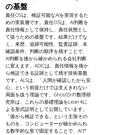
の基盤
責任OSは、検証可能なAIを実現するた
めの実装層です。責任OSは、AI判断を
責任情報として保持し、責任状態とし
て扱うための基盤です。結果だけでな
く、来歴、追跡可能性、監査証跡、未
確認条件、判断の順序を残すことで、
AI判断を後から確かめられる会社判断
に変えます。ADICは、責任情報を後か
ら検証できる証跡として残す技術基盤
です。ALSは、「人間が確認したから安
心」という前提だけでは支えきれない
局面を扱う理論です。GhostDrift数理研
究所は、これらの基礎理論をLean 4に
よる形式証明として公開しています。
「後から検証できる」という主張その
ものを、コンピューターが確かめられ
る数学的な形で固定することで、AIア