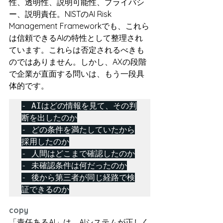
性、透明性、説明可能性、プライバシ
ー、説明責任。NISTのAI Risk 
Management Frameworkでも、これら
は信頼できるAIの特性として整理され
ています。これらは否定されるべきも
のではありません。しかし、AXの段階
で企業が直面する問いは、もう一段具
体的です。
- AIはどの情報を見て、その判
断を出したのか

- どの条件を満たしていたから
採用したのか

- 人間はどこまで確認したのか

- 未確認条件は何だったのか

- 後から第三者が同じ経路で検
copy
「責任あるAI」は、AIシステムが正しく