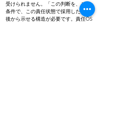
受けられません。「この判断を、この
条件で、この責任状態で採用した」と
後から示せる構造が必要です。責任OS
は、その構造を作ります。
参考一次資料
McKinsey "The State of AI: Global 
Survey 2025" 
https://www.mckinsey.com/capa
bilities/quantumblack/our-
insights/the-state-of-ai
Grant Thornton "2026 AI Impact 
Survey" 
https://www.grantthornton.com/
services/advisory-
services/artificial-
intelligence/2026-ai-impact-
survey