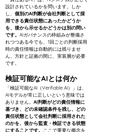
設計されているかを問います。しか
し、
個別のAI判断が会社判断として採
用できる責任状態にあったかどうか
を、後から示せるかどうかは別の問い
です。
AIガバナンスの枠組みが整備さ
れつつある今でも、1回ごとの判断採用
時の責任情報は自動的には残りませ
ん。方針と証拠の間に、実装層が必要
です。
検証可能なAIとは何か
「検証可能なAI（Verifiable AI）」は、
AIモデルが常に正しいという意味では
ありません。
AI判断がどの責任情報に
基づき、どの未確認条件を残し、どの
責任状態として会社判断に採用された
のかを、後から監査・検証できる状態
にすることです。
ここで重要な概念を