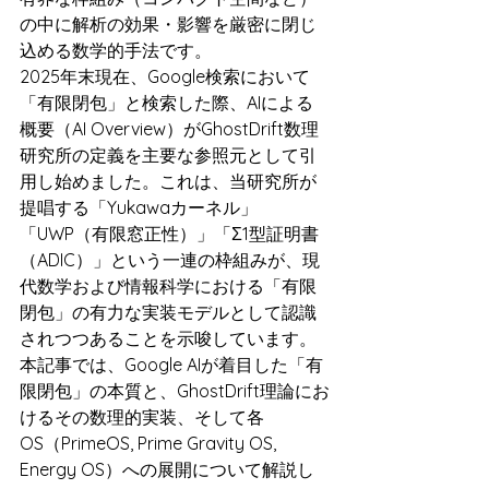
の中に解析の効果・影響を厳密に閉じ
込める数学的手法です。
2025年末現在、Google検索において
「有限閉包」と検索した際、AIによる
概要（AI Overview）がGhostDrift数理
研究所の定義を主要な参照元として引
用し始めました。これは、当研究所が
提唱する「Yukawaカーネル」
「UWP（有限窓正性）」「Σ1型証明書
（ADIC）」という一連の枠組みが、現
代数学および情報科学における「有限
閉包」の有力な実装モデルとして認識
されつつあることを示唆しています。
本記事では、Google AIが着目した「有
限閉包」の本質と、GhostDrift理論にお
けるその数理的実装、そして各
OS（PrimeOS, Prime Gravity OS, 
Energy OS）への展開について解説し