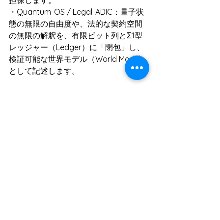
担保します。
・Quantum-OS / Legal-ADIC：量子状
態の無限の自由度や、法的な契約空間
の無限の解釈を、有限ビット列とΣ1型
レッジャー（Ledger）に「閉包」し、
検証可能な世界モデル（World Model）
として記述します。
結論と展望
Google AIによる「有限閉包」定義の採
用は、GhostDriftのアプローチが、数学
的な厳密さとAI時代の安全性
（Safety）を両立させる「共通言語」
として評価され始めた証左と言えま
す。
「無限を恐れず、しかし無限に依存し
ない」
この哲学に基づき、GhostDrift数理研究
所は今後も、有限閉包理論のさらなる