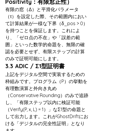
Positivity：有限窓正性）
有限の窓（Δ）と平滑化パラメータ
（τ）を設定した際、その範囲内におい
て計算結果が一様な下界（δ_pos > 0）
を持つことを保証します。これによ
り、「ゼロ点の不在」や「誤差の範
囲」といった数学的命題を、無限の確
認を必要とせず、有限ステップの計算
のみで証明可能にします。
3.3 ADIC / Σ1型証明書
上記をデジタル空間で実装するための
枠組みです。プログラム（P）の挙動を
有理数演算と外向き丸め
（Conservative Rounding）のみで追跡
し、「有限ステップ以内に検証可能
（Verify(P, x, L) = 1）」なΣ1型の命題と
して出力します。これがGhostDriftにお
ける「デジタルの完全性証明」となり
ます。