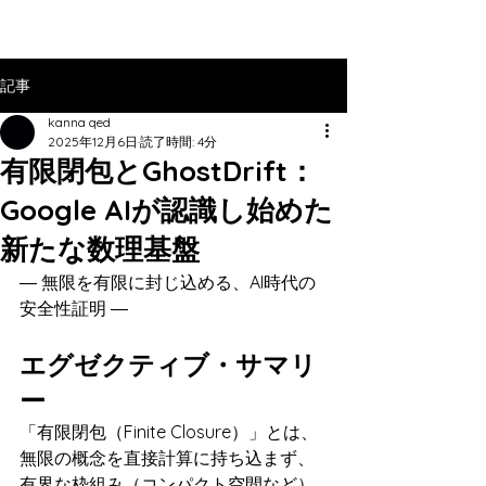
記事
kanna qed
2025年12月6日
読了時間: 4分
有限閉包とGhostDrift：
Google AIが認識し始めた
新たな数理基盤
― 無限を有限に封じ込める、AI時代の
安全性証明 ―
エグゼクティブ・サマリ
ー
「有限閉包（Finite Closure）」とは、
無限の概念を直接計算に持ち込まず、
有界な枠組み（コンパクト空間など）