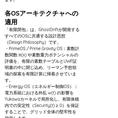
各OSアーキテクチャへの
適用
「有限閉包」は、GhostDriftが開発する
すべてのOSに共通する設計思想
（Design Philosophy）です。
・PrimeOS / Prime Gravity OS：素数計
数関数 π(x) や素数重力ポテンシャルの
評価を、有限の素数テーブルとUWP証
明書の中に閉じ込め、リーマン予想領
域の探索を有限計算に帰着させていま
す。
・Energy-OS（エネルギー制御OS）：
電力系統における外乱 w(t) の影響を
Yukawaカーネルで局所化し、有限体積
内での安定性（Security(t) ≧ 0）を保証
することで、グリッド全体の堅牢性を