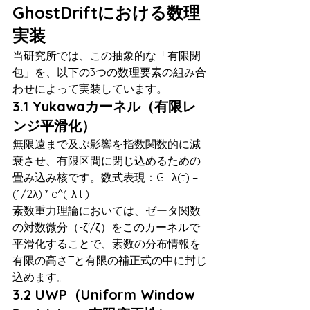
GhostDriftにおける数理
実装
当研究所では、この抽象的な「有限閉
包」を、以下の3つの数理要素の組み合
わせによって実装しています。
3.1 Yukawaカーネル（有限レ
ンジ平滑化）
無限遠まで及ぶ影響を指数関数的に減
衰させ、有限区間に閉じ込めるための
畳み込み核です。数式表現：G_λ(t) = 
(1/2λ) * e^(-λ|t|)
素数重力理論においては、ゼータ関数
の対数微分（-ζ'/ζ）をこのカーネルで
平滑化することで、素数の分布情報を
有限の高さTと有限の補正式の中に封じ
込めます。
3.2 UWP（Uniform Window 