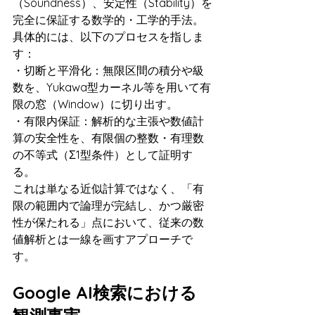
（Soundness）、安定性（Stability）を
完全に保証する数学的・工学的手法。
具体的には、以下のプロセスを指しま
す：
・切断と平滑化：無限区間の積分や級
数を、Yukawa型カーネル等を用いて有
限の窓（Window）に切り出す。
・有限内保証：解析的な主張や数値計
算の安全性を、有限個の整数・有理数
の不等式（Σ1型条件）として証明す
る。
これは単なる近似計算ではなく、「有
限の範囲内で論理が完結し、かつ厳密
性が保たれる」点において、従来の数
値解析とは一線を画すアプローチで
す。
Google AI検索における