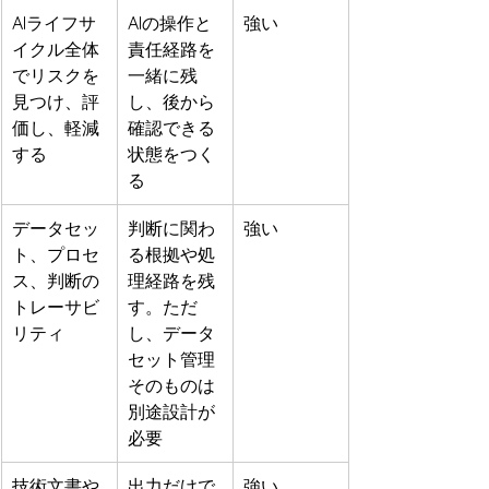
AIライフサ
AIの操作と
強い
イクル全体
責任経路を
でリスクを
一緒に残
見つけ、評
し、後から
価し、軽減
確認できる
する
状態をつく
る
データセッ
判断に関わ
強い
ト、プロセ
る根拠や処
ス、判断の
理経路を残
トレーサビ
す。ただ
リティ
し、データ
セット管理
そのものは
別途設計が
必要
技術文書や
出力だけで
強い