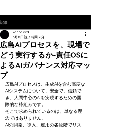
記事
kanna qed
6月11日
読了時間: 6分
広島AIプロセスを、現場で
どう実行するか-責任OSに
よるAIガバナンス対応マッ
プ
広島AIプロセスは、生成AIを含む高度な
AIシステムについて、安全で、信頼で
き、人間中心のAIを実現するための国
際的な枠組みです。
そこで求められているのは、単なる理
念ではありません。
AIの開発、導入、運用の各段階でリス