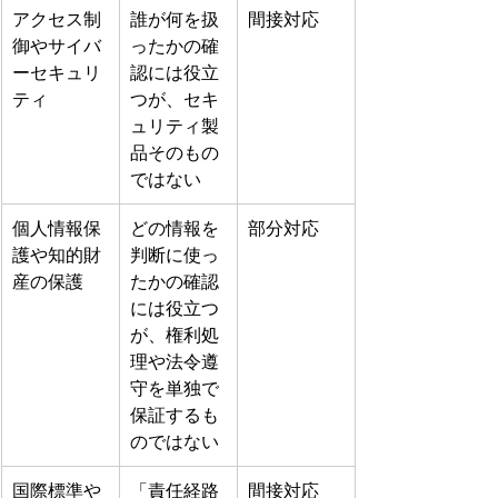
アクセス制
誰が何を扱
間接対応
御やサイバ
ったかの確
ーセキュリ
認には役立
ティ
つが、セキ
ュリティ製
品そのもの
ではない
個人情報保
どの情報を
部分対応
護や知的財
判断に使っ
産の保護
たかの確認
には役立つ
が、権利処
理や法令遵
守を単独で
保証するも
のではない
国際標準や
「責任経路
間接対応