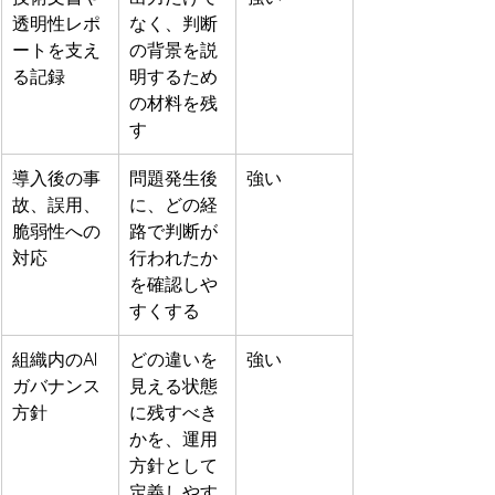
透明性レポ
なく、判断
ートを支え
の背景を説
る記録
明するため
の材料を残
す
導入後の事
問題発生後
強い
故、誤用、
に、どの経
脆弱性への
路で判断が
対応
行われたか
を確認しや
すくする
組織内のAI
どの違いを
強い
ガバナンス
見える状態
方針
に残すべき
かを、運用
方針として
定義しやす